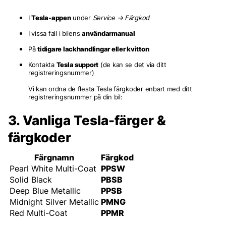
I
Tesla-appen
under
Service → Färgkod
I vissa fall i bilens
användarmanual
På
tidigare lackhandlingar eller kvitton
Kontakta
Tesla support
(de kan se det via ditt
registreringsnummer)
Vi kan ordna de flesta Tesla färgkoder enbart med ditt
registreringsnummer på din bil:
3. Vanliga Tesla-färger &
färgkoder
Färgnamn
Färgkod
Pearl White Multi-Coat
PPSW
Solid Black
PBSB
Deep Blue Metallic
PPSB
Midnight Silver Metallic
PMNG
Red Multi-Coat
PPMR