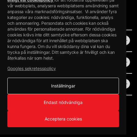
Mejselvägen 24, 943 36 Öjebyn
vår webbplats, analysera webbplatsens användning samt
anpassa våra marknadsföringsinsatser.
Vi använder fyra
Orgnr: 559272-7407
kategorier av cookies: nödvändiga, funktionella, analys
och annonsering. Persondata och cookies kan också
användas för personaliserade annonser. För nödvändiga
cookies krävs inte ditt samtycke eftersom dessa cookies
Butik
är nödvändiga för att innehållet på webbplatsen ska
kunna fungera. Om du vill skräddarsy dina val kan du
trycka på inställningar. Ditt samtycke är frivilligt och kan
återkallas när som helst.
Information
Produktväljaren
Googles sekretesspolicy
Guider & Video
Följ oss
Kontakt
Inställningar
Köpinformation
Endast nödvändiga
Integritetspolicy
© 2026 Bilfärg.se.
- Alla rättigheter reserverade.
Acceptera cookies
Bli återförsäljare
Bli ambassadör