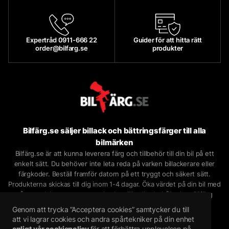
Expertråd 0911-666 22
Guider för att hitta rätt
order@bilfarg.se
produkter
Bilfärg.se säljer billack och bättringsfärger till alla
bilmärken
Bilfärg.se är att kunna leverera färg och tillbehör till din bil på ett
enkelt sätt. Du behöver inte leta reda på varken billackerare eller
färgkoder. Beställ framför datorn på ett tryggt och säkert sätt.
Produkterna skickas till dig inom 1-4 dagar. Öka värdet på din bil med
våra produkter oavsett om du ska sälja eller behålla den.
Bilfärg
säljer
billack på sprayburk
,
billack på lösvikt
,
lackstift
och
Genom att trycka ”Acceptera cookies” samtycker du till
bättringsfärg
på nätet.
att vi lagrar cookies och andra spårtekniker på din enhet
Bilfärgsspecialisten i Piteå AB
enligt vår cookiepolicy
för att förbättra upplevelsen på