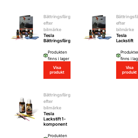
Bättringsfärg
Bättringsf
efter
efter
bilmärke
bilmärke
Tesla
Tesla
Bättringsfärg
Lackstift
Produkten
Produkte
finns i lager
finns i la
Visa
Visa
produkt
produkt
Bättringsfärg
efter
bilmärke
Tesla
Lackstift 1-
komponent
Produkten