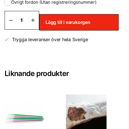
Övrigt fordon (Utan registreringsnummer)
Alfa
Lägg till i varukorgen
Romeo
Bättringsfärg
/
Sprayfärg
Trygga leveranser över hela Sverige
mängd
Liknande produkter