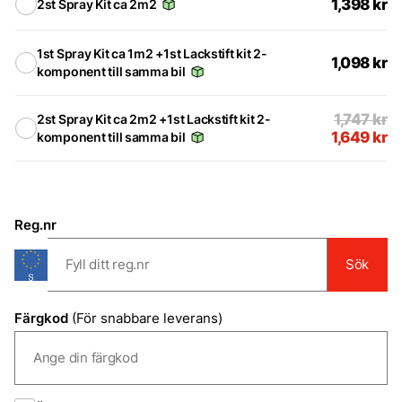
1,398
kr
2st Spray Kit ca 2m2
1st Spray Kit ca 1m2 +1st Lackstift kit 2-
1,098
kr
komponent till samma bil
1,747
kr
2st Spray Kit ca 2m2 +1st Lackstift kit 2-
1,649
kr
komponent till samma bil
Reg.nr
Sök
Färgkod
(För snabbare leverans)