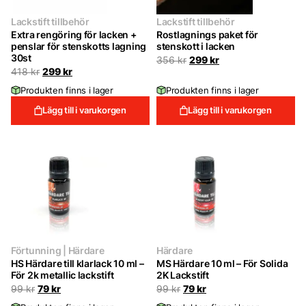
Lackstift tillbehör
Lackstift tillbehör
Extra rengöring för lacken +
Rostlagnings paket för
penslar för stenskotts lagning
stenskott i lacken
30st
Det
Det
356
kr
299
kr
ursprungliga
nuvarande
Det
Det
418
kr
299
kr
priset
priset
ursprungliga
nuvarande
Produkten finns i lager
Produkten finns i lager
var:
är:
priset
priset
356 kr.
299 kr.
var:
är:
Lägg till i varukorgen
Lägg till i varukorgen
418 kr.
299 kr.
Förtunning | Härdare
Härdare
HS Härdare till klarlack 10 ml –
MS Härdare 10 ml – För Solida
För 2k metallic lackstift
2K Lackstift
Det
Det
Det
Det
99
kr
79
kr
99
kr
79
kr
ursprungliga
nuvarande
ursprungliga
nuvarande