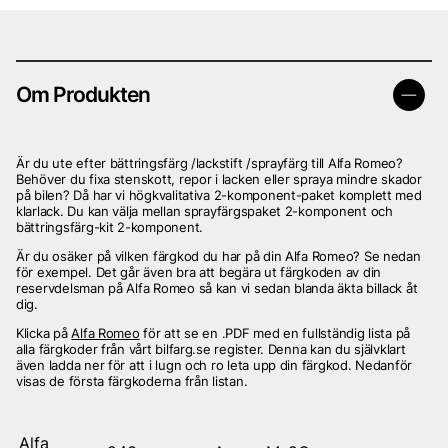
Om Produkten
Är du ute efter bättringsfärg /lackstift /sprayfärg till Alfa Romeo?
Behöver du fixa stenskott, repor i lacken eller spraya mindre skador
på bilen? Då har vi högkvalitativa 2-komponent-paket komplett med
klarlack. Du kan välja mellan sprayfärgspaket 2-komponent och
bättringsfärg-kit 2-komponent.
Är du osäker på vilken färgkod du har på din Alfa Romeo? Se nedan
för exempel. Det går även bra att begära ut färgkoden av din
reservdelsman på Alfa Romeo så kan vi sedan blanda äkta billack åt
dig.
Klicka på
Alfa Romeo
för att se en .PDF med en fullständig lista på
alla färgkoder från vårt bilfarg.se register. Denna kan du självklart
även ladda ner för att i lugn och ro leta upp din färgkod. Nedanför
visas de första färgkoderna från listan.
Alfa