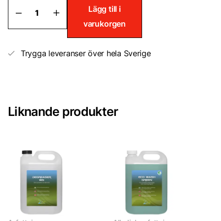
Alkalisk
Lägg till i
avfettning
varukorgen
Wash
Blue
0,5L
Ready
Trygga leveranser över hela Sverige
to
use
mängd
Liknande produkter