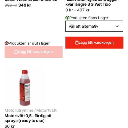
kvar längre B G Wet Tixo
Det
Det
399
kr
349
kr
ursprungliga
nuvarande
0
kr
–
497
kr
priset
priset
Produkten finns i lager
var:
är:
399 kr.
349 kr.
Lägg till i varukorgen
Produkten är slut i lager
Lägg till i varukorgen
Motorutrymme / Motortvätt
Motortvätt 0,5L färdig att
spraya (ready to use)
60
kr