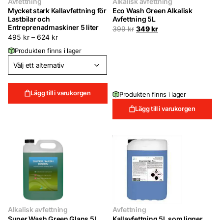
Avfettning
Alkalisk avfettning
Mycket stark Kallavfettning för
Eco Wash Green Alkalisk
Lastbilar och
Avfettning 5L
Entreprenadmaskiner 5 liter
Det
Det
399
kr
349
kr
ursprungliga
nuvarande
495
kr
–
624
kr
priset
priset
Produkten finns i lager
var:
är:
399 kr.
349 kr.
Lägg till i varukorgen
Produkten finns i lager
Lägg till i varukorgen
Alkalisk avfettning
Avfettning
Super Wash Green Glans 5L
Kallavfettning 5L som ligger