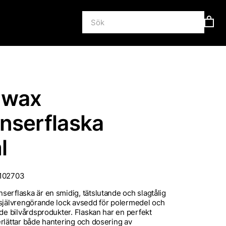
lwax
nserflaska
l
102703
erflaska är en smidig, tätslutande och slagtålig
 självrengörande lock avsedd för polermedel och
nde bilvårdsprodukter. Flaskan har en perfekt
rlättar både hantering och dosering av