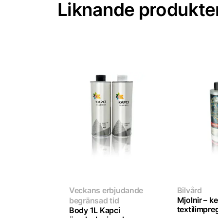
Liknande produkte
Veckans erbjudande
Bilvård
Mjolnir – k
begränsad tid
textilimpre
Body 1L Kapci