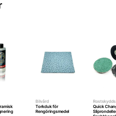
r
Bilvård
Rostskydds
eramisk
Torkduk för
Quick Chan
gnering
Rengöringsmedel
Sliprondelle