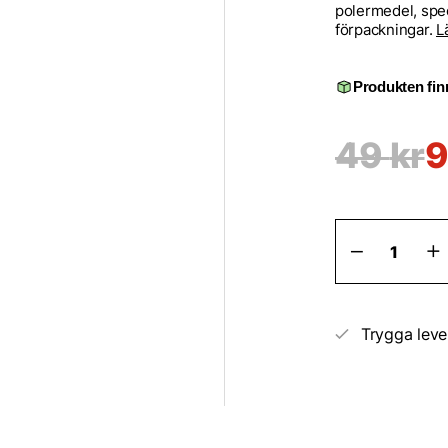
polermedel, spec
förpackningar.
L
Produkten finn
49
kr
Angelwax
Dispenser
350ml
mängd
Trygga leve