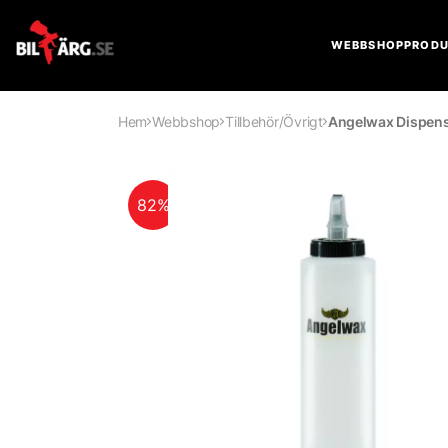
WEBBSHOP
PRODU
Hem
Webbshop
Tillbehör/Övrigt
Angelwax Dispens
82%