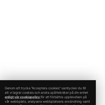
Genom att trycka ”Acceptera cookies” samtycker du till
att vi lagrar cookies och andra spårtekniker på din enhet
enligt vår cookiepolicy
för att förbättra upplevelsen på
vår webbplats, analysera webbplatsens användning samt