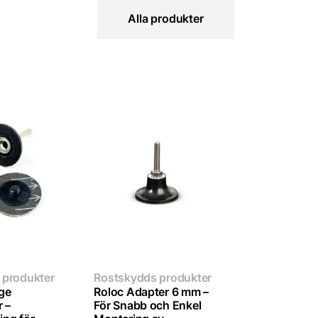
Alla produkter
 produkter
Rostskydds produkter
ge
Roloc Adapter 6 mm –
r –
För Snabb och Enkel