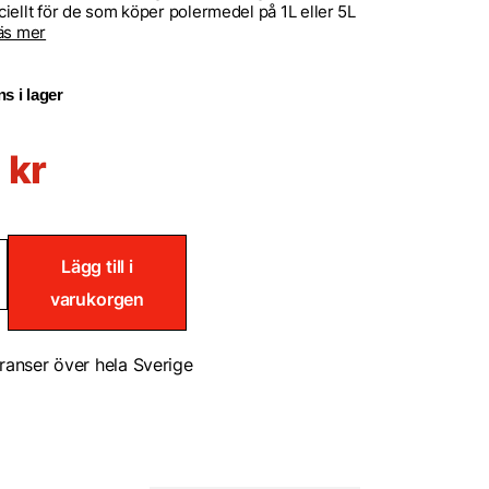
iellt för de som köper polermedel på 1L eller 5L
äs mer
s i lager
9
kr
Lägg till i
flaska
varukorgen
ranser över hela Sverige