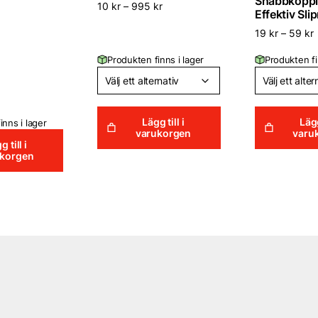
Snabbkoppli
Det
10
kr
–
995
kr
Effektiv Sli
ungliga
nuvarande
priset
19
kr
–
59
kr
är:
r.
19 kr.
Produkten finns i lager
Produkten fi
Lägg till i
Lägg
inns i lager
varukorgen
varu
g till i
ukorgen