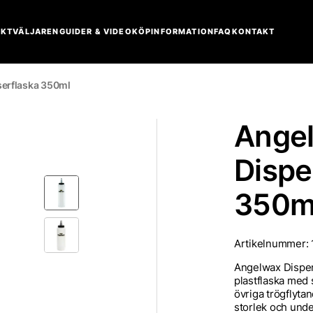
KTVÄLJAREN
GUIDER & VIDEO
KÖPINFORMATION
FAQ
KONTAKT
erflaska 350ml
Ange
Dispe
350m
Artikelnummer:
Angelwax Dispens
plastflaska med
övriga trögflyta
storlek och unde