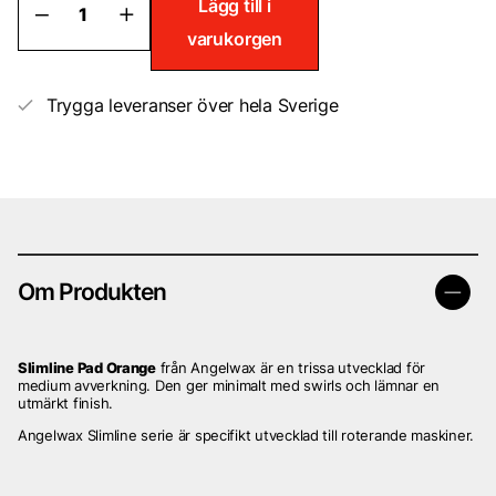
Angelwax
Lägg till i
-
varukorgen
Slimline
Pad
Medium
Cut
Trygga leveranser över hela Sverige
6"
150mm
mängd
Om Produkten
Slimline Pad Orange
från Angelwax är en trissa utvecklad för
medium avverkning. Den ger minimalt med swirls och lämnar en
utmärkt finish.
Angelwax Slimline serie är specifikt utvecklad till roterande maskiner.