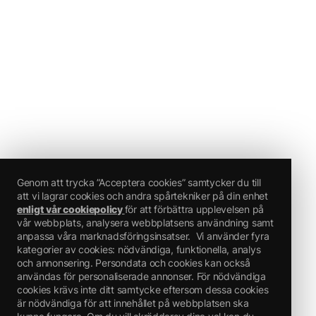
Genom att trycka ”Acceptera cookies” samtycker du till
att vi lagrar cookies och andra spårtekniker på din enhet
enligt vår cookiepolicy
för att förbättra upplevelsen på
vår webbplats, analysera webbplatsens användning samt
anpassa våra marknadsföringsinsatser.
Vi använder fyra
kategorier av cookies: nödvändiga, funktionella, analys
och annonsering. Persondata och cookies kan också
användas för personaliserade annonser. För nödvändiga
cookies krävs inte ditt samtycke eftersom dessa cookies
är nödvändiga för att innehållet på webbplatsen ska