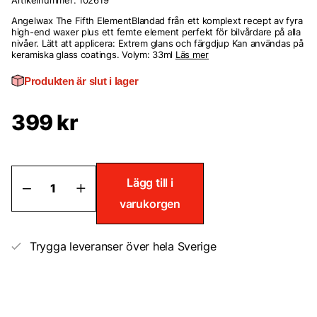
Artikelnummer:
102619
Angelwax The Fifth ElementBlandad från ett komplext recept av fyra
high-end waxer plus ett femte element perfekt för bilvårdare på alla
nivåer. Lätt att applicera: Extrem glans och färgdjup Kan användas på
keramiska glass coatings. Volym: 33ml
Läs mer
Produkten är slut i lager
399
kr
Angelwax
Lägg till i
-
varukorgen
The
Fifth
Element
Wax
Trygga leveranser över hela Sverige
mängd