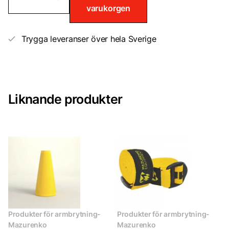
för
varukorgen
olika
handtag
3
hål
Trygga leveranser över hela Sverige
mängd
Liknande produkter
Produkter för armbrytning-
Produkter för armbrytning-
Mazurenko
Mazurenko