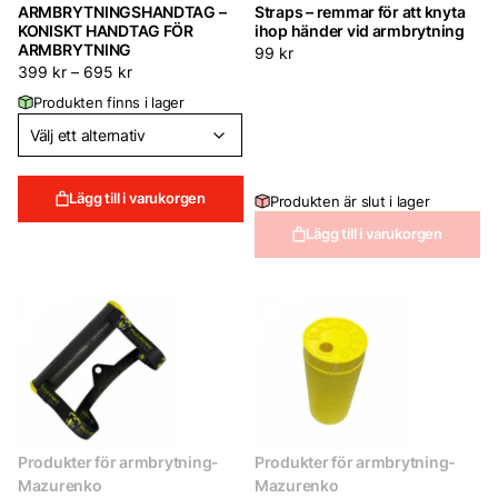
ARMBRYTNINGSHANDTAG –
Straps – remmar för att knyta
KONISKT HANDTAG FÖR
ihop händer vid armbrytning
ARMBRYTNING
99
kr
399
kr
–
695
kr
Produkten finns i lager
Lägg till i varukorgen
Produkten är slut i lager
Lägg till i varukorgen
Produkter för armbrytning-
Produkter för armbrytning-
Mazurenko
Mazurenko