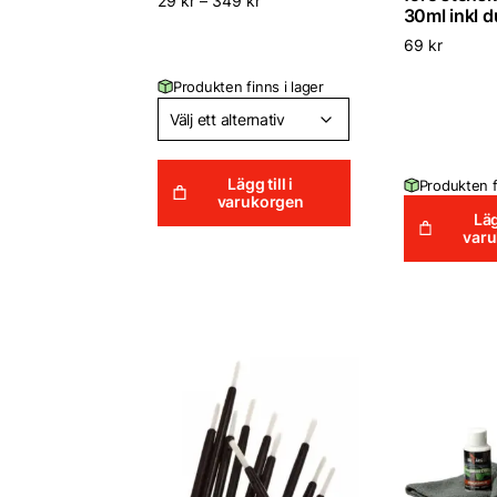
29
kr
–
349
kr
30ml inkl d
69
kr
Produkten finns i lager
Lägg till i
Produkten f
varukorgen
Läg
var