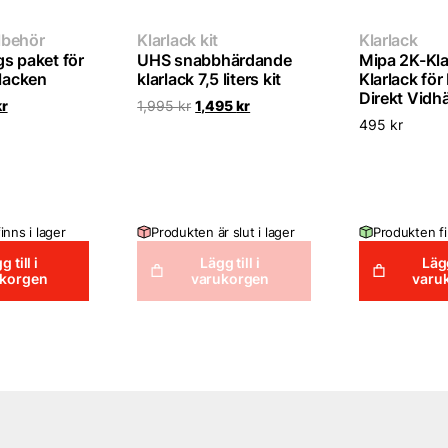
llbehör
Klarlack kit
Klarlack
s paket för
UHS snabbhärdande
Mipa 2K-Kla
 lacken
klarlack 7,5 liters kit
Klarlack för
Direkt Vidh
Det
Det
Det
kr
1,995
kr
1,495
kr
ungliga
nuvarande
ursprungliga
nuvarande
495
kr
priset
priset
priset
är:
var:
är:
r.
299 kr.
1,995 kr.
1,495 kr.
inns i lager
Produkten är slut i lager
Produkten fi
g till i
Lägg till i
Lägg
ukorgen
varukorgen
varu