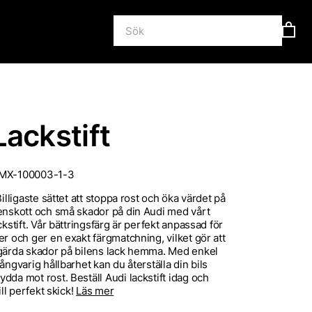
Lackstift
MX-100003-1-3
Billigaste sättet att stoppa rost och öka värdet på
enskott och små skador på din Audi med vårt
ckstift. Vår bättringsfärg är perfekt anpassad för
er och ger en exakt färgmatchning, vilket gör att
tgärda skador på bilens lack hemma. Med enkel
ångvarig hållbarhet kan du återställa din bils
dda mot rost. Beställ Audi lackstift idag och
ill perfekt skick!
Läs mer