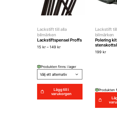
Lackstift till alla
Lackstift till
bilmärken
bilmärken
Lackstiftspensel Proffs
Polering kit
stenskotts
15
kr
–
149
kr
199
kr
Produkten finns i lager
Lägg till i
Produkten f
varukorgen
Läg
var