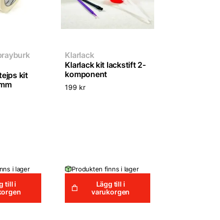
sprayburk
Klarlack
Klarlack kit lackstift 2-
komponent
ejps kit
6mm
199
kr
t
gliga
varande
iset
 kr.
nns i lager
Produkten finns i lager
 till i
Lägg till i
korgen
varukorgen