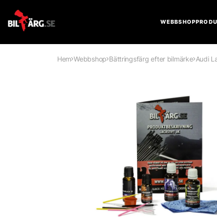
WEBBSHOP
PRODU
Hem
Webbshop
Bättringsfärg efter bilmärke
Audi La