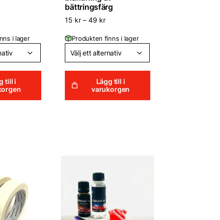
bättringsfärg
15
kr
–
49
kr
nns i lager
Produkten finns i lager
 till i
Lägg till i
korgen
varukorgen