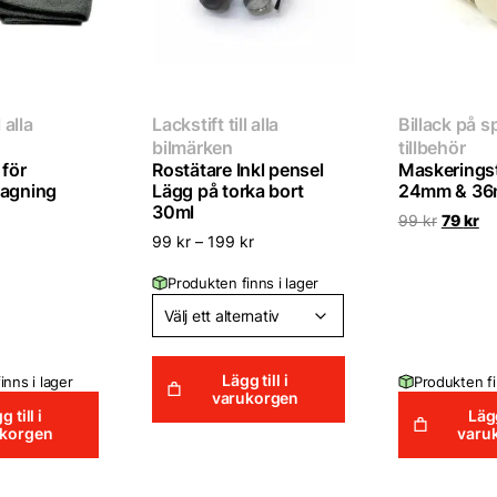
 alla
Lackstift till alla
Billack på 
bilmärken
tillbehör
 för
Rostätare Inkl pensel
Maskeringst
lagning
Lägg på torka bort
24mm & 3
30ml
Det
De
99
kr
79
kr
ursprun
nu
99
kr
–
199
kr
priset
pr
var:
är:
Produkten finns i lager
99 kr.
79
Lägg till i
inns i lager
Produkten fi
varukorgen
g till i
Lägg
ukorgen
varu