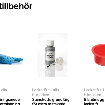
illbehör
 alla
Lackstift till alla
Lackstift till
bilmärken
bilmärken
öringsmedel
Stenskotts grundfärg
Blandmugg 
kottslagning
för extra rostskydd
lackstift