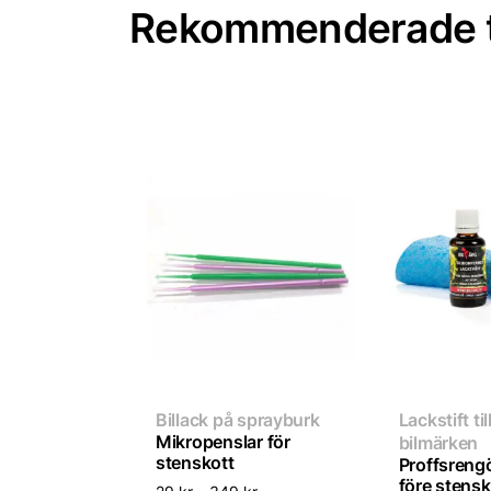
Rekommenderade t
Billack på sprayburk
Lackstift till
Mikropenslar för
bilmärken
stenskott
Proffsreng
före stens