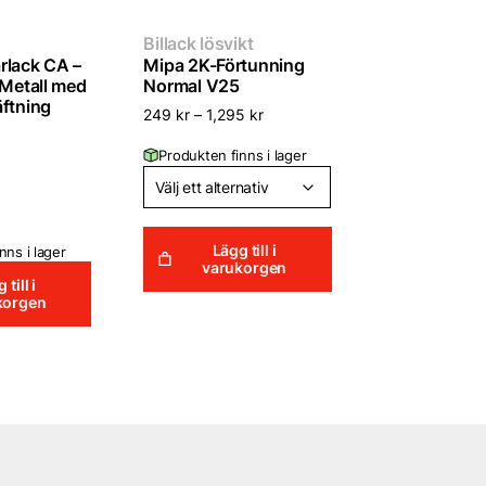
Billack lösvikt
rlack CA –
Mipa 2K-Förtunning
 Metall med
Normal V25
äftning
249
kr
–
1,295
kr
Produkten finns i lager
Lägg till i
nns i lager
varukorgen
 till i
korgen