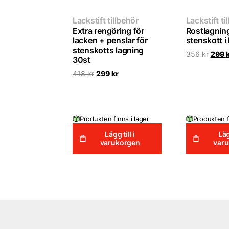
Lackstift tillbehör
Lackstift ti
Extra rengöring för
Rostlagning
lacken + penslar för
stenskott i
stenskotts lagning
Det
356
kr
299
30st
urspr
priset
Det
Det
418
kr
299
kr
var:
ursprungliga
nuvarande
356 k
priset
priset
var:
är:
418 kr.
299 kr.
Produkten finns i lager
Produkten f
Lägg till i
Läg
varukorgen
var