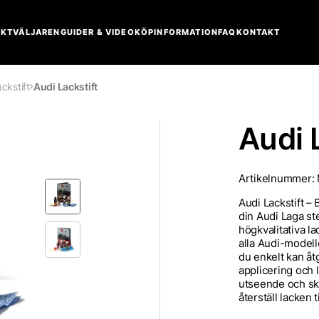
KTVÄLJAREN
GUIDER & VIDEO
KÖPINFORMATION
FAQ
KONTAKT
ckstift
Audi Lackstift
Audi 
Artikelnummer:
Audi Lackstift – 
din Audi Laga st
högkvalitativa la
alla Audi-modell
du enkelt kan å
applicering och l
utseende och sky
återställ lacken t