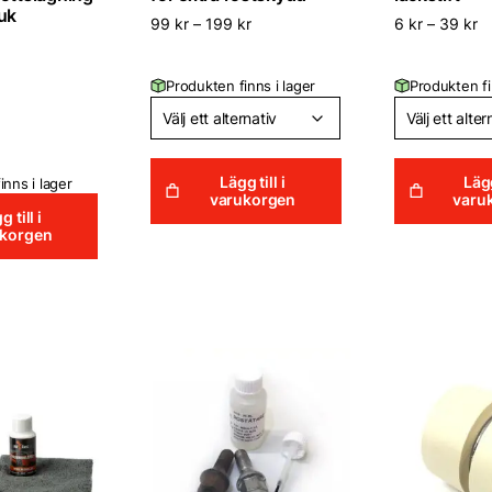
uk
99
kr
–
199
kr
6
kr
–
39
kr
Produkten finns i lager
Produkten fi
Lägg till i
Lägg
inns i lager
varukorgen
varu
g till i
ukorgen