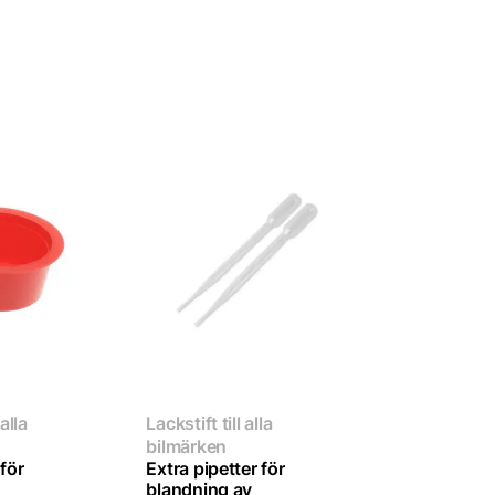
 alla
Lackstift till alla
bilmärken
för
Extra pipetter för
blandning av