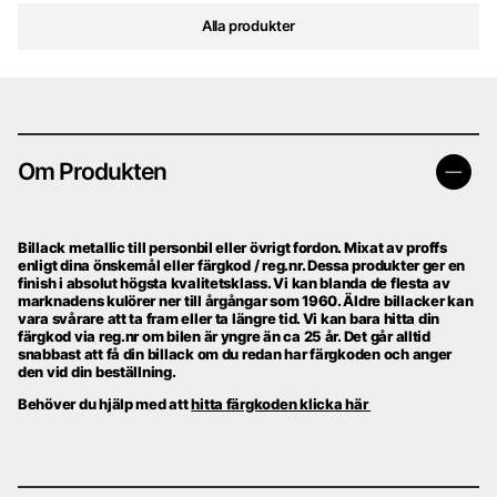
Alla produkter
Om Produkten
Billack metallic till personbil eller övrigt fordon. Mixat av proffs
enligt dina önskemål eller färgkod / reg.nr. Dessa produkter ger en
finish i absolut högsta kvalitetsklass. Vi kan blanda de flesta av
marknadens kulörer ner till årgångar som 1960. Äldre billacker kan
vara svårare att ta fram eller ta längre tid. Vi kan bara hitta din
färgkod via reg.nr om bilen är yngre än ca 25 år. Det går alltid
snabbast att få din billack om du redan har färgkoden och anger
den vid din beställning.
Behöver du hjälp med att
hitta färgkoden klicka här