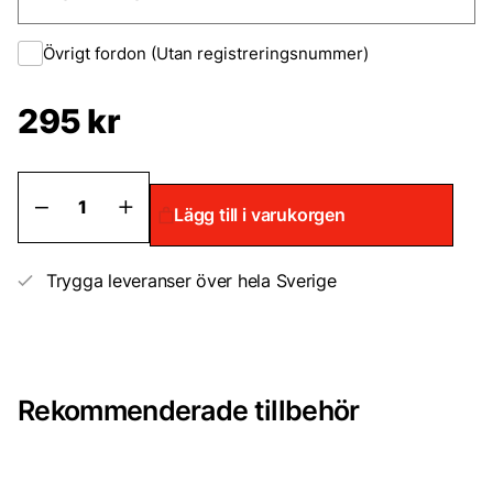
Övrigt fordon (Utan registreringsnummer)
295 kr
Enbart
Lägg till i varukorgen
billack
metallic
lösvikt
mängd
Trygga leveranser över hela Sverige
Rekommenderade tillbehör