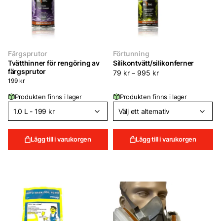
Färgsprutor
Förtunning
Tvätthinner för rengöring av
Silikontvätt/silikonferner
färgsprutor
79
kr
–
995
kr
199
kr
Produkten finns i lager
Produkten finns i lager
Lägg till i varukorgen
Lägg till i varukorgen