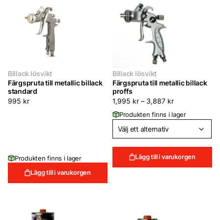
Billack lösvikt
Billack lösvikt
Färgspruta till metallic billack
Färgspruta till metallic billack
standard
proffs
995
kr
1,995
kr
–
3,887
kr
Produkten finns i lager
Lägg till i varukorgen
Produkten finns i lager
Lägg till i varukorgen