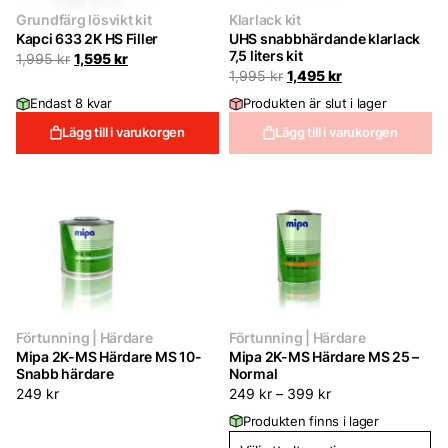
Grundfärg lösvikt kit
Klarlack kit
Kapci 633 2K HS Filler
UHS snabbhärdande klarlack
7,5 liters kit
Det
Det
1,995
kr
1,595
kr
ursprungliga
nuvarande
Det
Det
1,995
kr
1,495
kr
priset
priset
ursprungliga
nuvarande
Endast 8 kvar
Produkten är slut i lager
var:
är:
priset
priset
1,995 kr.
1,595 kr.
var:
är:
Lägg till i varukorgen
Lägg till i varukorgen
1,995 kr.
1,495 kr.
Förtunning | Härdare
Förtunning | Härdare
Mipa 2K-MS Härdare MS 10-
Mipa 2K-MS Härdare MS 25 –
Snabb härdare
Normal
249
kr
249
kr
–
399
kr
Produkten finns i lager