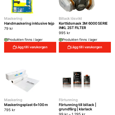
Maskering
Billack lösvikt
Handmaskering inklusive tejp
Korttidsmask 3M 6000 SERIE
INKL 2ST FILTER
79
kr
995
kr
Produkten finns i lager
Produkten finns i lager
Lägg till i varukorgen
Lägg till i varukorgen
Maskering
Förtunning
Maskeringsplast 6×100 m
Förtunning till billack |
grundfärg | klarlack
795
kr
99
kr
–
1,295
kr