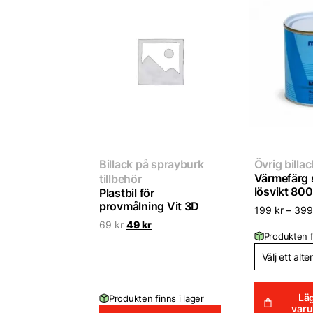
Billack på sprayburk
Övrig billac
Värmefärg s
tillbehör
lösvikt 800
Plastbil för
provmålning Vit 3D
199
kr
–
39
Det
Det
69
kr
49
kr
ursprungliga
nuvarande
Produkten f
priset
priset
var:
är:
69 kr.
49 kr.
Läg
Produkten finns i lager
var