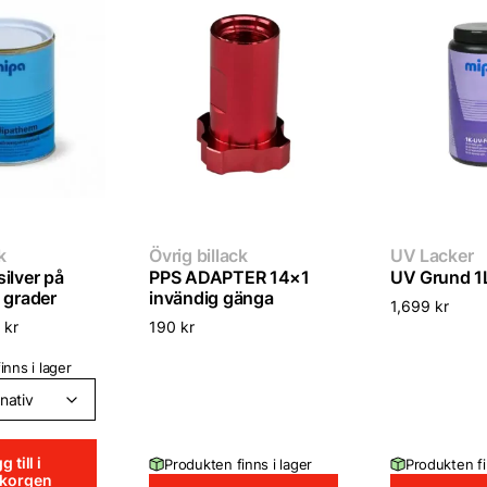
k
Övrig billack
UV Lacker
ilver på
PPS ADAPTER 14×1
UV Grund 1
 grader
invändig gänga
1,699
kr
9
kr
190
kr
inns i lager
g till i
Produkten finns i lager
Produkten fi
ukorgen