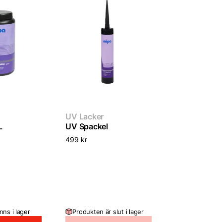
UV Lacker
L
UV Spackel
499
kr
nns i lager
Produkten är slut i lager