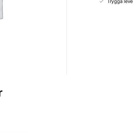
Trygga leve
r