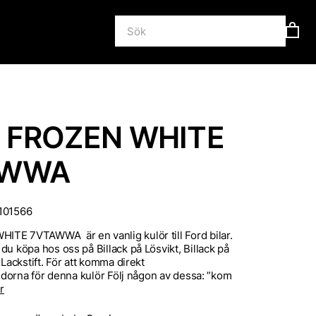
 FROZEN WHITE
AWWA
101566
TE 7VTAWWA är en vanlig kulör till Ford bilar.
du köpa hos oss på Billack på Lösvikt, Billack på
 Lackstift. För att komma direkt
ssidorna för denna kulör Följ någon av dessa: ”kom
r