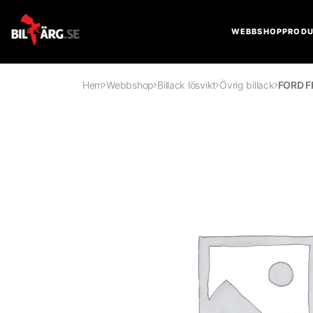
WEBBSHOP
PRODU
Hem
Webbshop
Billack lösvikt
Övrig billack
FORD 