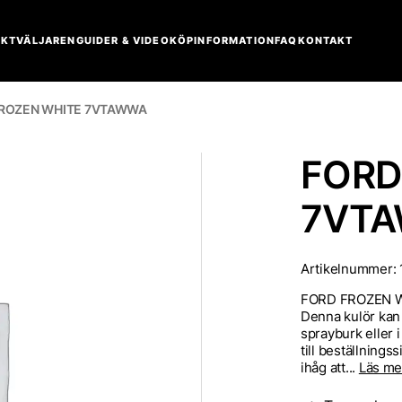
KTVÄLJAREN
GUIDER & VIDEO
KÖPINFORMATION
FAQ
KONTAKT
FROZEN WHITE 7VTAWWA
FORD
7VT
Artikelnummer:
FORD FROZEN WHI
Denna kulör kan 
sprayburk eller i
till beställning
ihåg att...
Läs me