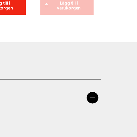
 till i
Lägg till i
korgen
varukorgen