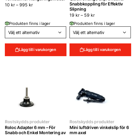
Snabbkoppling för Effektiv
10
kr
–
995
kr
Slipning
19
kr
–
59
kr
Produkten finns i lager
Produkten finns i lager
Lägg till i varukorgen
Lägg till i varukorgen
Rostskydds produkter
Rostskydds produkter
Roloc Adapter 6 mm – För
Mini luftdriven vinkelslip för 6
Snabb och Enkel Montering av
mm axel