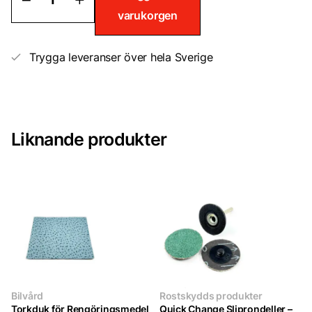
spackel
varukorgen
0,5kg
mängd
Trygga leveranser över hela Sverige
Liknande produkter
Bilvård
Rostskydds produkter
Torkduk för Rengöringsmedel
Quick Change Sliprondeller –