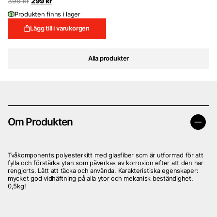
Det
Det
399
kr
299
kr
ursprungliga
nuvarande
Produkten finns i lager
priset
priset
var:
är:
Lägg till i varukorgen
399 kr.
299 kr.
Alla produkter
Om Produkten
Tvåkomponents polyesterkitt med glasfiber som är utformad för att
fylla och förstärka ytan som påverkas av korrosion efter att den har
rengjorts. Lätt att täcka och använda. Karakteristiska egenskaper:
mycket god vidhäftning på alla ytor och mekanisk beständighet.
0,5kg!