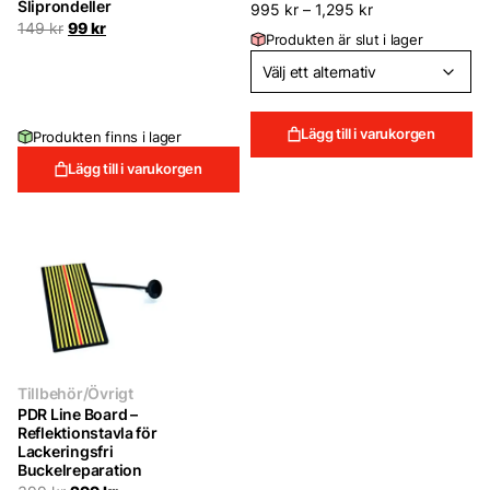
Sliprondeller
995
kr
–
1,295
kr
Det
Det
149
kr
99
kr
Produkten är slut i lager
ursprungliga
nuvarande
priset
priset
var:
är:
149 kr.
99 kr.
Lägg till i varukorgen
Produkten finns i lager
Lägg till i varukorgen
Tillbehör/Övrigt
PDR Line Board –
Reflektionstavla för
Lackeringsfri
Buckelreparation