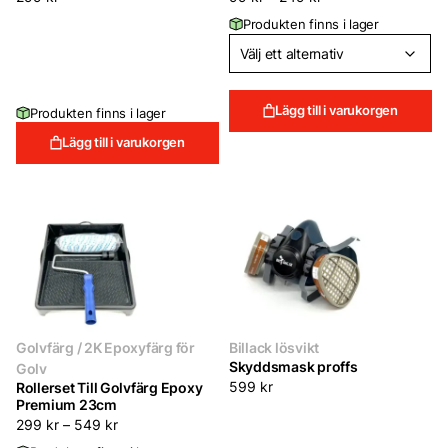
Produkten finns i lager
Lägg till i varukorgen
Produkten finns i lager
Lägg till i varukorgen
Golvfärg / 2K Epoxyfärg för
Billack lösvikt
Skyddsmask proffs
Golv
Rollerset Till Golvfärg Epoxy
599
kr
Premium 23cm
299
kr
–
549
kr