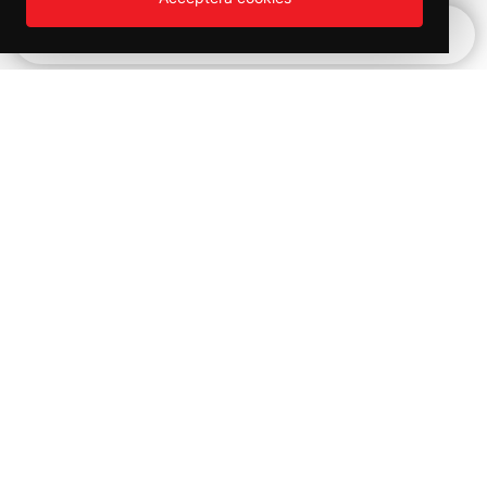
Snabbnavigering
Vinter REA!
Kampanjer och utförsäljning