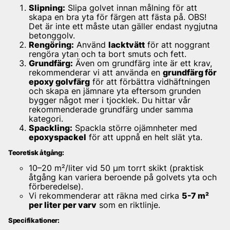
Slipning:
Slipa golvet innan målning för att
skapa en bra yta för färgen att fästa på. OBS!
Det är inte ett måste utan gäller endast nygjutna
betonggolv.
Rengöring:
Använd
lacktvätt
för att noggrant
rengöra ytan och ta bort smuts och fett.
Grundfärg:
Även om grundfärg inte är ett krav,
rekommenderar vi att använda en
grundfärg för
epoxy golvfärg
för att förbättra vidhäftningen
och skapa en jämnare yta eftersom grunden
bygger något mer i tjocklek. Du hittar vår
rekommenderade grundfärg under samma
kategori.
Spackling:
Spackla större ojämnheter med
epoxyspackel
för att uppnå en helt slät yta.
Teoretisk åtgång:
10–20 m²/liter vid 50 µm torrt skikt (praktisk
åtgång kan variera beroende på golvets yta och
förberedelse).
Vi rekommenderar att räkna med cirka
5-7 m²
per liter per varv
som en riktlinje.
Specifikationer: