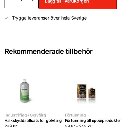
Lägg till i varukorgen
Epoxy
2-
komponent
ljusgrå
Trygga leveranser över hela Sverige
NCS
2500-
n
Grå
mängd
Rekommenderade tillbehör
Industrifärg / Golvfärg
Förtunning
Halkskyddstillsats för golvfärg
Förtunning till epoxiprodukter
299
kr
99
kr
–
249
kr