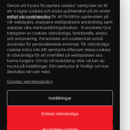
nationella och internationella föreskrifter.
Genom att trycka ”Acceptera cookies” samtycker du till
Farliga beståndsdelar :
att vi lagrar cookies och andra spårtekniker på din enhet
enligt vår cookiepolicy
för att förbättra upplevelsen på
Fatty acids, C18-unsatd., dimers, oligomeric reaction products with
vår webbplats, analysera webbplatsens användning samt
tall-oil fatty acids
anpassa våra marknadsföringsinsatser.
Vi använder fyra
and triethylenetetramine
Reaction mass of ethylbenzene and xylene
kategorier av cookies: nödvändiga, funktionella, analys
tris-2,4,6-dimetylaminometylfenol
och annonsering. Persondata och cookies kan också
användas för personaliserade annonser. För nödvändiga
cookies krävs inte ditt samtycke eftersom dessa cookies
är nödvändiga för att innehållet på webbplatsen ska
kunna fungera. Om du vill skräddarsy dina val kan du
trycka på inställningar. Ditt samtycke är frivilligt och kan
återkallas när som helst.
Googles sekretesspolicy
Inställningar
Endast nödvändiga
Acceptera cookies