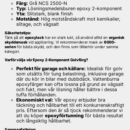
Färg:
Grå NCS 2500-N
Typ:
Lösningsmedelsburen epoxy 2-komponent
Yta:
Slitstark, blank finish
Motstånd:
Hög motståndskraft mot kemikalier,
slitage, och vägsalt
Säkerhetstips:
Tänk på att
epoxylack
har en stark lukt, så använd alltid en
organisk
skyddsmask
vid applicering. Vi rekommenderar mask av
6000-
serien
för bästa skydd, och den finns som tillbehör under samma
kategori.
Varför välja vår Epoxy 2-Komponent Golvfärg?
Perfekt för garage och källare:
Idealisk för golv
som utsätts för tung belastning, inklusive garage
där du kör in bilar med dubbdäck. Vattenburna
epoxyfärger kan ofta lossna på grund av vägsalt
och fukt, men vår lösning håller bättre i dessa
tuffa förhållanden.
Ekonomiskt val:
Vår epoxy erbjuder bra
täckning och hållbarhet till ett konkurrenskraftigt
pris. Eftersom den är så tjock rekommenderar vi
att du köper
epoxyförtunning
för bästa resultat
och långsiktig hållbarhet.
Sammanfattning: