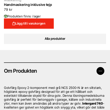
Handmaskering inklusive tejp
79
kr
Produkten finns i lager
Lägg till i varukorgen
Alla produkter
Om Produkten
Golvfärg Epoxy 2-komponent med grå NCS 2500-N är en slitstark,
högblank epoxy golvfärg designad för att ge ett hållbart och
estetiskt tilltalande skydd för dina golv. Denna lösningsmedelsburna
golvfärg är perfekt för betonggolv i garage, källare och industriella
ytor, men kan även användas på andra typer av golv.
Intergard 740
-
kvaliteten ger golvet en högblank och snygg yta, vilket gör det både