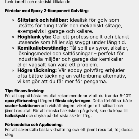
funktionellt och estetiskt tilltalande.
Fördelar med Epoxy 2-Komponent Golvfärg:
Slitstark och hållbar:
Idealisk för golv som
utsätts för tung trafik och mekaniskt slitage,
exempelvis i garage och källare.
Högblank yta:
Ger ett professionellt och blankt
utseende som håller sig snyggt under lång tid.
Kemikaliebeständig:
Tål spill av syror, alkalier,
lösningsmedel och saltlösningar – perfekt för
industriella miljöer och garage där kemikalier
eller vägsalt kan vara ett problem.
Högre täckning:
Vår epoxy golvfärg erbjuder
ofta bättre täckning än vattenburna alternativ,
vilket gör att du får mer för pengarna.
Tips för användning:
För att uppnå bästa resultat rekommenderar vi att du blandar 5-10%
epoxyförtunning
i färgen
i första strykningen
. Detta förbättrar både
sealer-funktionen
och vidhäftningen, vilket ger ett hållbart och
jämnt resultat. För att minska halkrisken på golvet, kan du köpa till
halkskydd
och stryka på det sista skiktet färg.
Förberedelse och Applicering:
För att säkerställa bästa vidhäftning och ett jämnt resultat, följ dessa
steg: