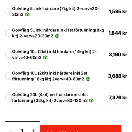
Golvfärg 5L inkl härdare (7kg kit) 2-varv=20-
1,595
kr
30m2
Golvfärg 5L inkl härdare inkl 1st förtunning(8kg
1,844
kr
kit) 2-varv=20-30m2
Golvfärg 10L (2kit) inkl härdare (14kg kit) 2-
3,190
kr
varv=40-60m2
Golvfärg 10L (2kit) inkl härdare inkl 2st
3,688
kr
förtunning(16kg kit) 2varv=40-60m2
Golvfärg 20L (4kit) inkl härdare inkl 4st
7,376
kr
förtunning (32kg kit) 2varv=80-120m2
Golvfärg