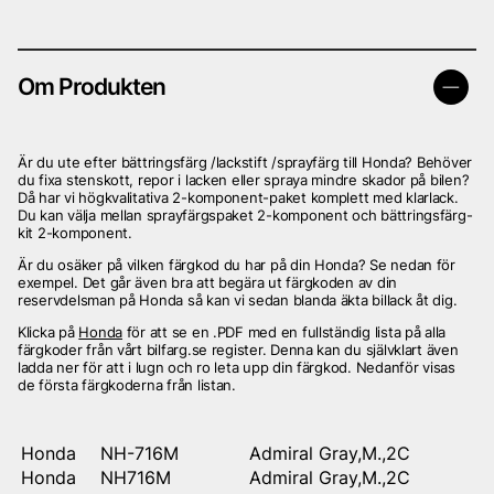
Om Produkten
Är du ute efter bättringsfärg /lackstift /sprayfärg till Honda? Behöver
du fixa stenskott, repor i lacken eller spraya mindre skador på bilen?
Då har vi högkvalitativa 2-komponent-paket komplett med klarlack.
Du kan välja mellan sprayfärgspaket 2-komponent och bättringsfärg-
kit 2-komponent.
Är du osäker på vilken färgkod du har på din Honda? Se nedan för
exempel. Det går även bra att begära ut färgkoden av din
reservdelsman på Honda så kan vi sedan blanda äkta billack åt dig.
Klicka på
Honda
för att se en .PDF med en fullständig lista på alla
färgkoder från vårt bilfarg.se register. Denna kan du självklart även
ladda ner för att i lugn och ro leta upp din färgkod. Nedanför visas
de första färgkoderna från listan.
Honda
NH-716M
Admiral Gray,M.,2C
Honda
NH716M
Admiral Gray,M.,2C