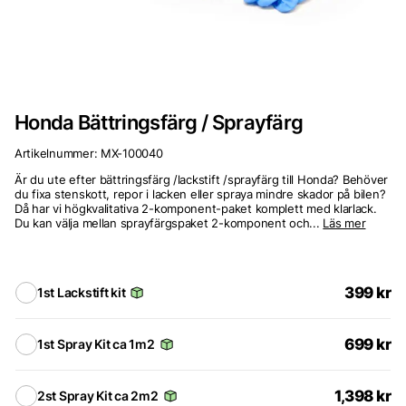
Honda Bättringsfärg / Sprayfärg
Artikelnummer:
MX-100040
Är du ute efter bättringsfärg /lackstift /sprayfärg till Honda? Behöver
du fixa stenskott, repor i lacken eller spraya mindre skador på bilen?
Då har vi högkvalitativa 2-komponent-paket komplett med klarlack.
Du kan välja mellan sprayfärgspaket 2-komponent och...
Läs mer
399
kr
1st Lackstift kit
699
kr
1st Spray Kit ca 1m2
1,398
kr
2st Spray Kit ca 2m2