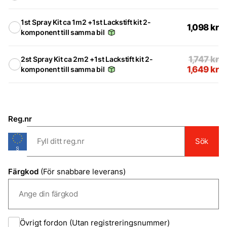
1st Spray Kit ca 1m2 +1st Lackstift kit 2-
1,098
kr
komponent till samma bil
1,747
kr
2st Spray Kit ca 2m2 +1st Lackstift kit 2-
1,649
kr
komponent till samma bil
Reg.nr
Sök
Färgkod
(För snabbare leverans)
Övrigt fordon (Utan registreringsnummer)