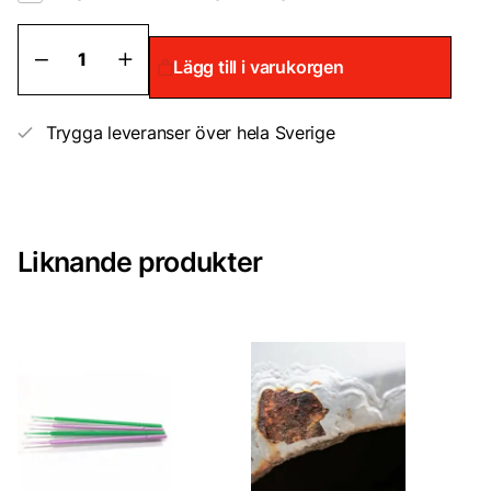
Honda
Lägg till i varukorgen
Bättringsfärg
/
Sprayfärg
mängd
Trygga leveranser över hela Sverige
Liknande produkter