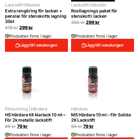
Lackstift tillbehör
Lackstift tillbehör
Extra rengöring för lacken +
Rostlagnings paket för
penslar för stenskotts lagning
stenskott i lacken
30st
Det
Det
356
kr
299
kr
ursprungliga
nuvarande
Det
Det
418
kr
299
kr
priset
priset
ursprungliga
nuvarande
Produkten finns i lager
Produkten finns i lager
var:
är:
priset
priset
356 kr.
299 kr.
var:
är:
Lägg till i varukorgen
Lägg till i varukorgen
418 kr.
299 kr.
Förtunning | Härdare
Härdare
HS Härdare till klarlack 10 ml –
MS Härdare 10 ml – För Solida
För 2k metallic lackstift
2K Lackstift
Det
Det
Det
Det
99
kr
79
kr
99
kr
79
kr
ursprungliga
nuvarande
ursprungliga
nuvarande
Produkten finns i lager
Produkten finns i lager
priset
priset
priset
priset