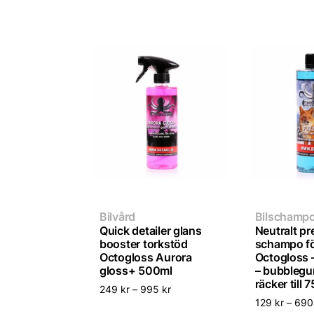
Bilvård
Bilschamp
Quick detailer glans
Neutralt p
booster torkstöd
schampo fö
Octogloss Aurora
Octogloss 
gloss+ 500ml
– bubblegu
räcker till 
249
kr
–
995
kr
129
kr
–
69