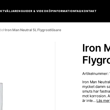
KTVÄLJAREN
GUIDER & VIDEO
KÖPINFORMATION
FAQ
KONTAKT
del
Iron Man Neutral 5L Flygrostlösare
Iron 
Flygr
Artikelnummer:
Iron Man Neutral
mycket damm sam
smuts har fastna
mot korrosion. At
är inte...
Läs mer