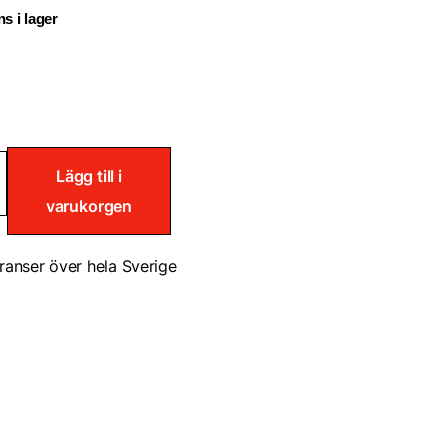
s i lager
Lägg till i
varukorgen
ösare
ranser över hela Sverige