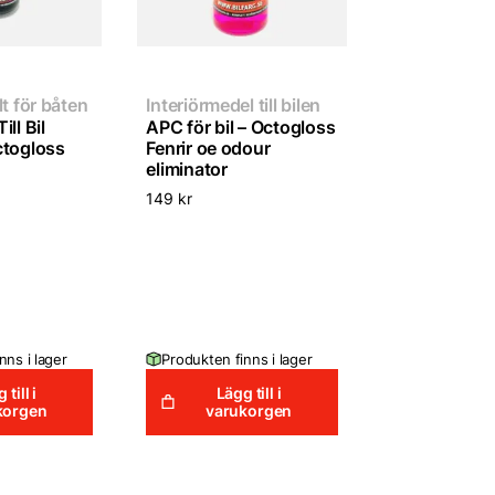
lt för båten
Interiörmedel till bilen
ll Bil
APC för bil – Octogloss
ctogloss
Fenrir oe odour
eliminator
149
kr
nns i lager
Produkten finns i lager
 till i
Lägg till i
korgen
varukorgen