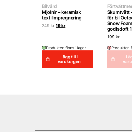
Bilvård
Förtvättme
Mjolnir – keramisk
Skumtvätt –
textilimpregnering
för bil Oct
Snow Foam
Det
Det
249
kr
19
kr
godisdoft 1
ursprungliga
nuvarande
priset
priset
199
kr
var:
är:
249 kr.
19 kr.
Produkten finns i lager
Produkten är
Lägg till i
Läg
varukorgen
var