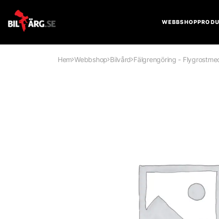
WEBBSHOP
PRODU
Hem
Webbshop
Bilvård
Fälgrengöring - Flygrostme