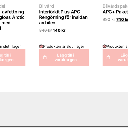
del
Bilvård
Bilvårdspak
 avfettning
Interiörkit Plus APC –
APC+ Paket
ogloss Arctic
Rengörning för insidan
Det
990
kr
740
k
 med
av bilen
urspru
l
priset
Det
Det
340
kr
140
kr
var:
ursprungliga
nuvarande
990 kr
priset
priset
var:
är:
 slut i lager
Produkten är slut i lager
Produkten är 
340 kr.
140 kr.
g till i
Lägg till i
Lägg
ukorgen
varukorgen
varu