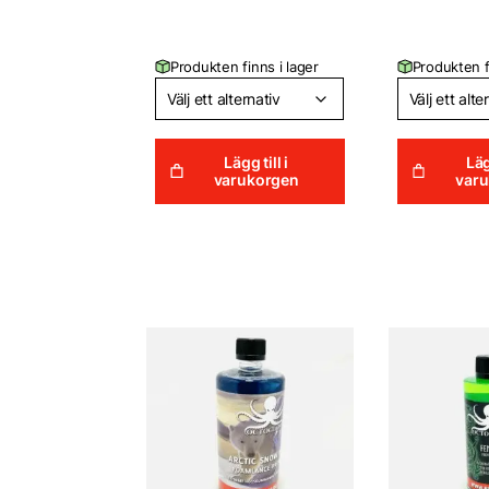
Produkten finns i lager
Produkten f
Lägg till i
Läg
varukorgen
var