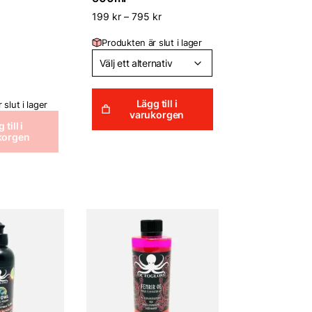
 kr.
995 kr.
199
kr
–
795
kr
Produkten är slut i lager
Lägg till i
slut i lager
varukorgen
 till i
korgen