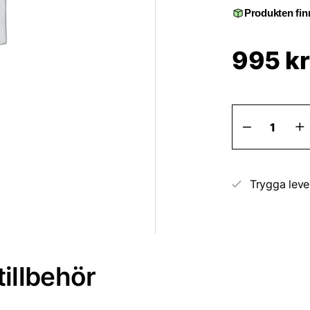
Produkten finn
995
kr
Iron
Man
Neutral
5L
Flygrostl
mängd
Trygga leve
illbehör