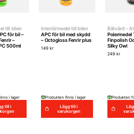
l till bilen
Interiörmedel till bilen
Båtvård - Al
C för bil –
APC för bil med skydd
Polermedel Ti
enrir –
– Octogloss Fenrir plus
Finpolish O
PC 500ml
Silky Owl
149
kr
249
kr
inns i lager
Produkten finns i lager
Produkten fi
g till i
Lägg till i
Lägg
ukorgen
varukorgen
varu