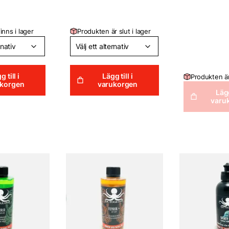
1,733
inns i lager
Produkten är slut i lager
g till i
Lägg till i
Produkten är 
ukorgen
varukorgen
Lägg
varu