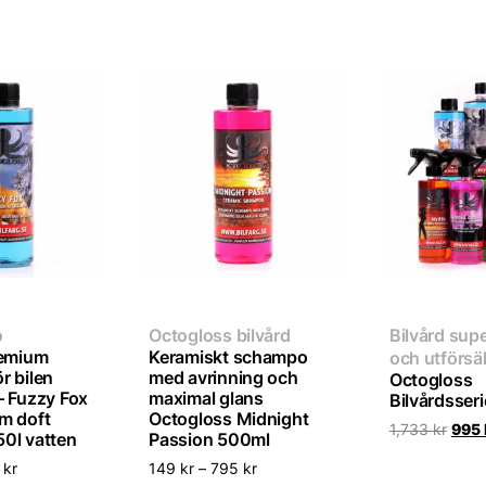
o
Octogloss bilvård
Bilvård sup
remium
Keramiskt schampo
och utförsäl
r bilen
med avrinning och
Octogloss
– Fuzzy Fox
maximal glans
Bilvårdsseri
m doft
Octogloss Midnight
Det
1,733
kr
995
750l vatten
Passion 500ml
ursp
prise
0
kr
149
kr
–
795
kr
var: