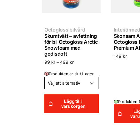
Octogloss bilvård
Interiörmede
Skumtvätt – avfettning
Skonsam AP
för bil Octogloss Arctic
Octogloss F
Snowfoam med
Premium A
godisdoft
149
kr
99
kr
–
499
kr
Produkten är slut i lager
Lägg till i
Produkten f
varukorgen
Läg
var