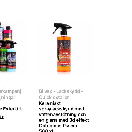
erkampanj
Bilvax - Lackskydd -
jningar
Quick detailer
Keramiskt
e Exteriört
spraylackskydd med
vattenavstötning och
Det
kr
en glans med 3d effekt
rungliga
nuvarande
Octogloss Riviera
t
priset
är:
500ml