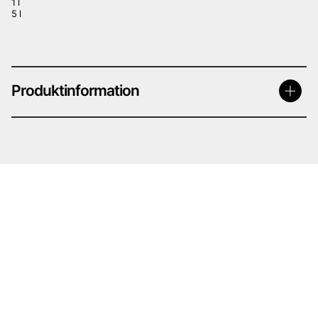
1 l
5 l
Produktinformation
IRON-X
– SKADLIG
Signalord: Varning