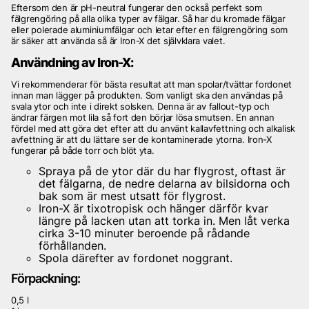
Eftersom den är pH-neutral fungerar den också perfekt som
fälgrengöring på alla olika typer av fälgar. Så har du kromade fälgar
eller polerade aluminiumfälgar och letar efter en fälgrengöring som
är säker att använda så är Iron-X det självklara valet.
Användning av Iron-X:
Vi rekommenderar för bästa resultat att man spolar/tvättar fordonet
innan man lägger på produkten. Som vanligt ska den användas på
svala ytor och inte i direkt solsken. Denna är av fallout-typ och
ändrar färgen mot lila så fort den börjar lösa smutsen. En annan
fördel med att göra det efter att du använt kallavfettning och alkalisk
avfettning är att du lättare ser de kontaminerade ytorna. Iron-X
fungerar på både torr och blöt yta.
Spraya på de ytor där du har flygrost, oftast är
det fälgarna, de nedre delarna av bilsidorna och
bak som är mest utsatt för flygrost.
Iron-X är tixotropisk och hänger därför kvar
längre på lacken utan att torka in. Men låt verka
cirka 3-10 minuter beroende på rådande
förhållanden.
Spola därefter av fordonet noggrant.
Förpackning:
0,5 l