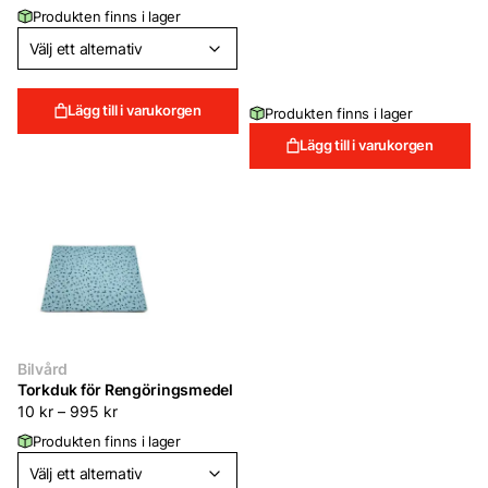
Produkten finns i lager
var:
är:
249 kr.
19 kr.
Lägg till i varukorgen
Produkten finns i lager
Lägg till i varukorgen
Bilvård
Torkduk för Rengöringsmedel
10
kr
–
995
kr
Produkten finns i lager