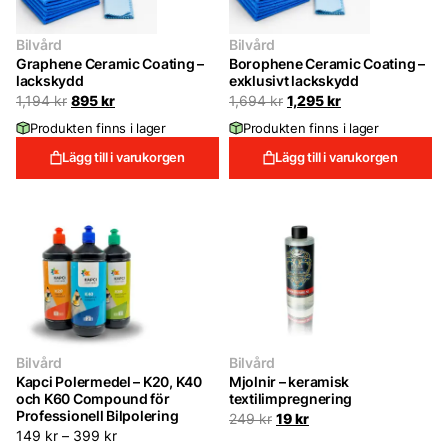
Bilvård
Bilvård
Graphene Ceramic Coating –
Borophene Ceramic Coating –
lackskydd
exklusivt lackskydd
Det
Det
Det
Det
1,194
kr
895
kr
1,694
kr
1,295
kr
ursprungliga
nuvarande
ursprungliga
nuvarande
Produkten finns i lager
Produkten finns i lager
priset
priset
priset
priset
var:
är:
var:
är:
Lägg till i varukorgen
Lägg till i varukorgen
1,194 kr.
895 kr.
1,694 kr.
1,295 kr.
Bilvård
Bilvård
Kapci Polermedel – K20, K40
Mjolnir – keramisk
och K60 Compound för
textilimpregnering
Professionell Bilpolering
Det
Det
249
kr
19
kr
ursprungliga
nuvarande
149
kr
–
399
kr
priset
priset