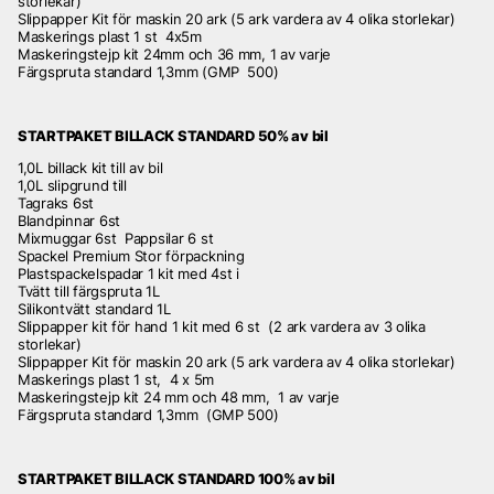
storlekar)
Slippapper Kit för maskin 20 ark (5 ark vardera av 4 olika storlekar)
Maskerings plast 1 st 4x5m
Maskeringstejp kit 24mm och 36 mm, 1 av varje
Färgspruta standard 1,3mm (GMP 500)
STARTPAKET BILLACK STANDARD 50% av bil
1,0L billack kit till av bil
1,0L slipgrund till
Tagraks 6st
Blandpinnar 6st
Mixmuggar 6st Pappsilar 6 st
Spackel Premium Stor förpackning
Plastspackelspadar 1 kit med 4st i
Tvätt till färgspruta 1L
Silikontvätt standard 1L
Slippapper kit för hand 1 kit med 6 st (2 ark vardera av 3 olika
storlekar)
Slippapper Kit för maskin 20 ark (5 ark vardera av 4 olika storlekar)
Maskerings plast 1 st, 4 x 5m
Maskeringstejp kit 24 mm och 48 mm, 1 av varje
Färgspruta standard 1,3mm (GMP 500)
STARTPAKET BILLACK STANDARD 100% av bil