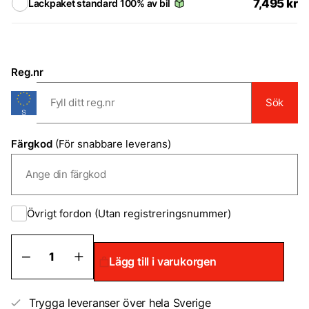
7,495
kr
Lackpaket standard 100% av bil
Reg.nr
Sök
Färgkod
(För snabbare leverans)
Övrigt fordon (Utan registreringsnummer)
Lackpaket
Lägg till i varukorgen
Standard
mängd
Trygga leveranser över hela Sverige