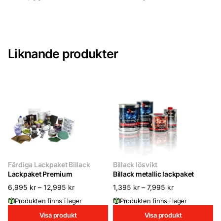
Liknande produkter
Färdiga Lackpaket Billack
Billack lösvikt
Lackpaket Premium
Billack metallic lackpaket
6,995
kr
–
12,995
kr
1,395
kr
–
7,995
kr
Produkten finns i lager
Produkten finns i lager
Visa produkt
Visa produkt