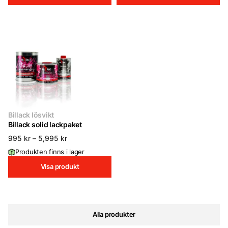
Billack lösvikt
Billack solid lackpaket
995
kr
–
5,995
kr
Produkten finns i lager
Visa produkt
Alla produkter