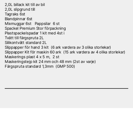
2,0L billack kit till av bil
2,0L slipgrund till
Tagraks 6st
Blandpinnar 6st
Mixmuggar 6st Pappsilar 6 st
Spackel Premium Stor förpackning
Plastspackelspadar 1 kit med 4st i
Tvätt till färgspruta 2L
Silikontvätt standard 2L
Slippapper för hand 3 kit (6 ark vardera av 3 olika storlekar)
Slippapper Kit för maskin 60 ark (15 ark vardera av 4 olika storlekar)
Maskerings plast 4 x 5 m, 2 st
Maskeringstejp kit 24 mm och 48 mm (2st av varje)
Färgspruta standard 1,3mm (GMP 500)