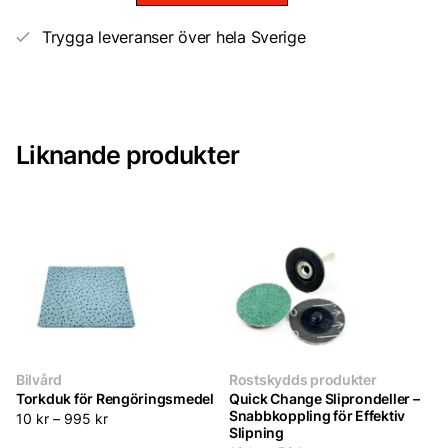
mängd
Trygga leveranser över hela Sverige
Liknande produkter
Bilvård
Rostskydds produkter
Torkduk för Rengöringsmedel
Quick Change Sliprondeller –
Snabbkoppling för Effektiv
10
kr
–
995
kr
Slipning