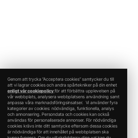
Genom att trycka ”Acceptera cookies” samtycker du till
att vi lagrar cookies och andra spårtekniker på din enhet
enligt vår cookiepolicy
för att förbättra upplevelsen på
vår webbplats, analysera webbplatsens användning samt
anpassa våra marknadsföringsinsatser.
Vi använder fyra
kategorier av cookies: nödvändiga, funktionella, analys
och annonsering. Persondata och cookies kan också
användas för personaliserade annonser. För nödvändiga
cookies krävs inte ditt samtycke eftersom dessa cookies
är nödvändiga för att innehållet på webbplatsen ska
kunna fungera. Om du vill skräddarsy dina val kan du