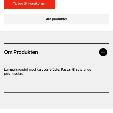
var:
är:
Lägg till i varukorgen
399 kr.
299 kr.
Alla produkter
Om Produkten
Lammullsrondell med kardborrefäste. Passar till roterande
polermaskin.