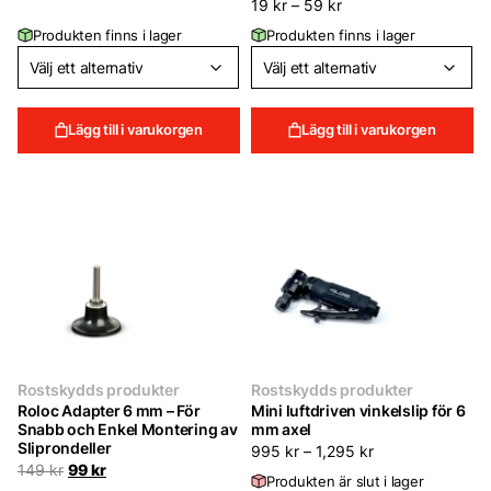
19
kr
–
59
kr
Produkten finns i lager
Produkten finns i lager
Lägg till i varukorgen
Lägg till i varukorgen
Rostskydds produkter
Rostskydds produkter
Roloc Adapter 6 mm – För
Mini luftdriven vinkelslip för 6
Snabb och Enkel Montering av
mm axel
Sliprondeller
995
kr
–
1,295
kr
Det
Det
149
kr
99
kr
Produkten är slut i lager
ursprungliga
nuvarande