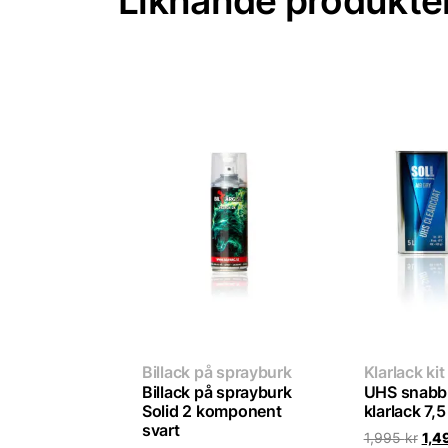
Liknande produkte
Billack på sprayburk
Klarlack kit
Billack på sprayburk
UHS snabb
Solid 2 komponent
klarlack 7,5 
svart
Det
1,995
kr
1,4