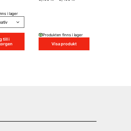
nns i lager
Produkten finns i lager
 till i
korgen
Visa produkt