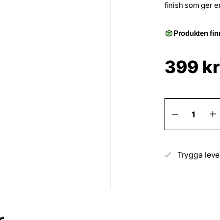
finish som ger e
Produkten finn
399
kr
Matt
klarlack
på
spraybur
2
kompone
Trygga leve
mängd