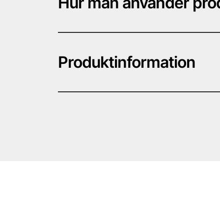
Hur man använder pro
Produktinformation
Matt klarlack på sprayburk 2 ko
– BRANDFARLIG