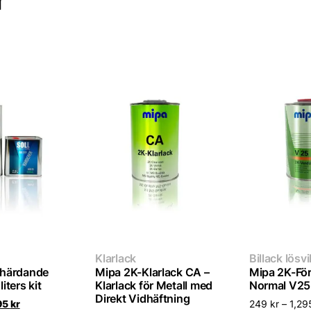
r
Klarlack
Billack lösvi
härdande
Mipa 2K-Klarlack CA –
Mipa 2K-Fö
liters kit
Klarlack för Metall med
Normal V25
Direkt Vidhäftning
Det
95
kr
249
kr
–
1,2