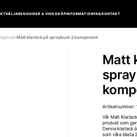
KTVÄLJAREN
GUIDER & VIDEO
KÖPINFORMATION
FAQ
KONTAKT
prayburk
Matt klarlack på sprayburk 2 komponent
Matt 
spray
komp
Artikelnummer:
Vår Matt Klarlac
produkt som ger e
Denna klarlack ä
som våra bästa 