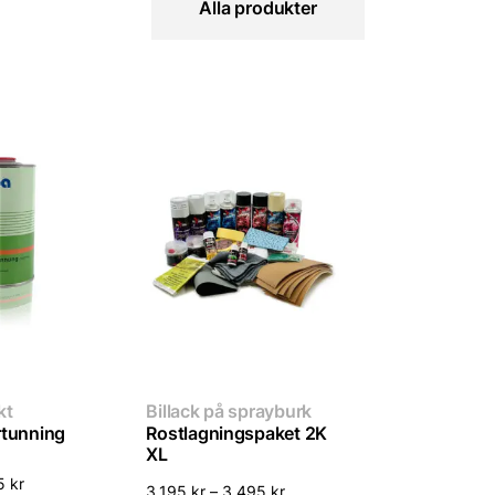
Alla produkter
kt
Billack på sprayburk
rtunning
Rostlagningspaket 2K
XL
95
kr
3,195
kr
–
3,495
kr