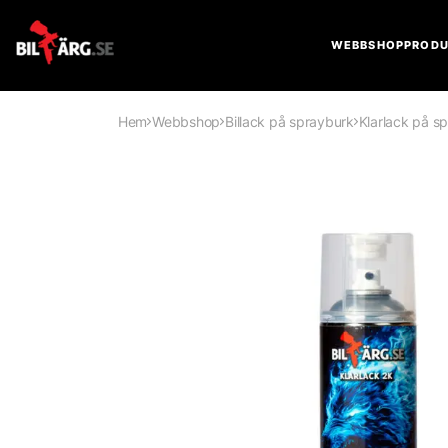
WEBBSHOP
PRODU
Hem
Webbshop
Billack på sprayburk
Klarlack på s