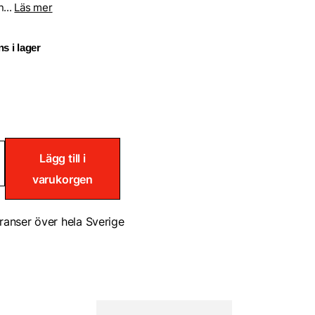
n...
Läs mer
s i lager
Lägg till i
varukorgen
k
nt
ranser över hela Sverige