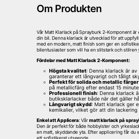
Om Produkten
Vår Matt Klarlack på Sprayburk 2-Komponent är e
din bil. Denna klarlack är utvecklad för att up
med en modern, matt finish som ger en sofistike
bilentusiaster som vill ha en slitstark och stilren
Fördelar med Matt Klarlack 2-Komponent:
Högsta kvalitet
: Denna klarlack är av
garanterar ett långvarigt och tåligt 
Perfekt för solida och metallic färger
på metallicfärg efter endast 15 minuter
Professionell finish
: Denna klarlack ä
butiksklarlacker både när det gäller hå
Långvarigt skydd
: Matt klarlack ger 
kemikalier, vilket gör att din lackering
Enkel att Applicera
: Vår
matt klarlack på spra
Den är perfekt för både hobbyister och yrkeslack
en matt, skyddande yta. Efter applicering får du 
ett sofistikerat utseende.