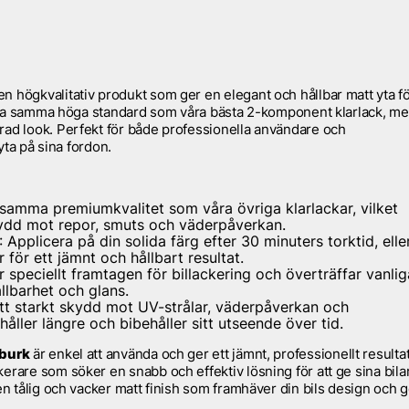
n högkvalitativ produkt som ger en elegant och hållbar matt yta f
pfylla samma höga standard som våra bästa 2-komponent klarlack, m
rad look. Perfekt för både professionella användare och
 yta på sina fordon.
 samma premiumkvalitet som våra övriga klarlackar, vilket
skydd mot repor, smuts och väderpåverkan.
: Applicera på din solida färg efter 30 minuters torktid, elle
 för ett jämnt och hållbart resultat.
r speciellt framtagen för billackering och överträffar vanlig
llbarhet och glans.
ett starkt skydd mot UV-strålar, väderpåverkan och
 håller längre och bibehåller sitt utseende över tid.
yburk
är enkel att använda och ger ett jämnt, professionellt resultat
erare som söker en snabb och effektiv lösning för att ge sina bila
en tålig och vacker matt finish som framhäver din bils design och 