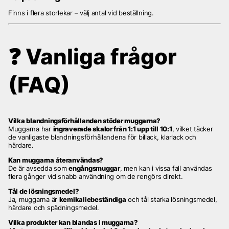
Finns i flera storlekar – välj antal vid beställning.
❓
Vanliga frågor
(FAQ)
Vilka blandningsförhållanden stöder muggarna?
Muggarna har
ingraverade skalor från 1:1 upp till 10:1
, vilket täcker
de vanligaste blandningsförhållandena för billack, klarlack och
härdare.
Kan muggarna återanvändas?
De är avsedda som
engångsmuggar
, men kan i vissa fall användas
flera gånger vid snabb användning om de rengörs direkt.
Tål de lösningsmedel?
Ja, muggarna är
kemikaliebeständiga
och tål starka lösningsmedel,
härdare och spädningsmedel.
Vilka produkter kan blandas i muggarna?