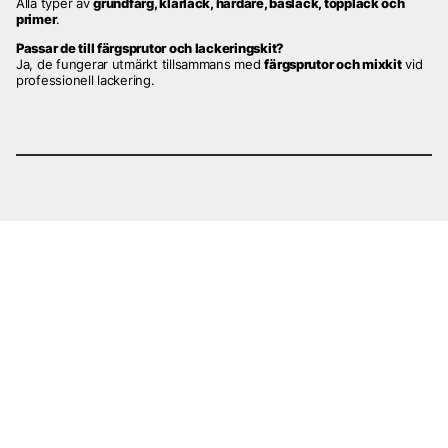
Alla typer av
grundfärg, klarlack, härdare, baslack, topplack och
primer
.
Passar de till färgsprutor och lackeringskit?
Ja, de fungerar utmärkt tillsammans med
färgsprutor och mixkit
vid
professionell lackering.