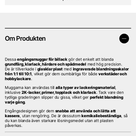
Om Produkten
Dessa
engångsmuggar för billack
gör det enkelt att blanda
grundfärg, klarlack, härdare och spädmedel
med hög precision.
De är tillverkade i
glasklar plast
med
ingraverade blandningsskalor
från 1:1 till 10:1
, vilket gör dem oumbärliga för både
verkstäder och
hobbylackare
.
Muggarna kan användas till
alla typer av lackeringsmaterial
,
inklusive
2K-lacker, primer, topplack och klarlack
. Tack vare den
tydliga graderingen slipper du gissa, vilket ger
perfekt blandning
varje gång
.
Engångsdesignen gör dem
snabba att använda och lätta att
kassera
, utan rengöring. De är dessutom
kemikaliebeständiga
, så
du kan blanda även starkare lösningsmedel utan att plasten
påverkas.