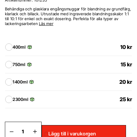
Artikelnummer:
101235
Behändiga och glasklara engångsmuggar för blandning av grundfärg,
klarlack och billack. Utrustade med ingraverade blandningsskalor 1:1
till 10:1 för enkel och exakt dosering. Perfekta för alla typer av
lackeringsarbeten
Läs mer
10
kr
400ml
15
kr
750ml
20
kr
1400ml
25
kr
2300ml
Mixmugg
Lägg till i varukorgen
mängd