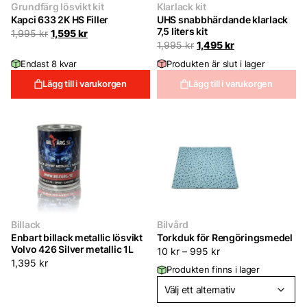
Grundfärg lösvikt kit
Klarlack kit
Kapci 633 2K HS Filler
UHS snabbhärdande klarlack
7,5 liters kit
Det
Det
1,995
kr
1,595
kr
ursprungliga
nuvarande
Det
Det
1,995
kr
1,495
kr
priset
priset
ursprungliga
nuvarande
Endast 8 kvar
Produkten är slut i lager
var:
är:
priset
priset
1,995 kr.
1,595 kr.
var:
är:
Lägg till i varukorgen
Lägg till i varukorgen
1,995 kr.
1,495 kr.
Billack
Bilvård
Enbart billack metallic lösvikt
Torkduk för Rengöringsmedel
Volvo 426 Silver metallic 1L
10
kr
–
995
kr
1,395
kr
Produkten finns i lager