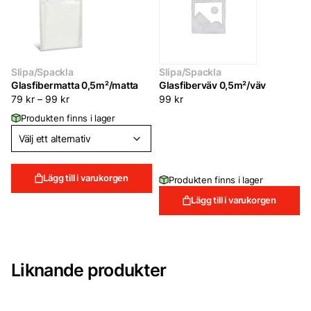
Slipa/Spackla
Slipa/Spackla
Glasfibermatta 0,5m²/matta
Glasfiberväv 0,5m²/väv
79
kr
–
99
kr
99
kr
Produkten finns i lager
Lägg till i varukorgen
Produkten finns i lager
Lägg till i varukorgen
Liknande produkter