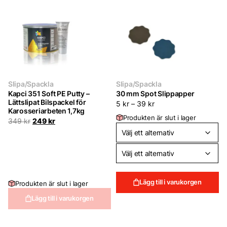
Slipa/Spackla
Slipa/Spackla
Kapci 351 Soft PE Putty –
30 mm Spot Slippapper
Lättslipat Bilspackel för
5
kr
–
39
kr
Karosseriarbeten 1,7kg
Produkten är slut i lager
Det
Det
349
kr
249
kr
ursprungliga
nuvarande
priset
priset
var:
är:
349 kr.
249 kr.
Lägg till i varukorgen
Produkten är slut i lager
Lägg till i varukorgen