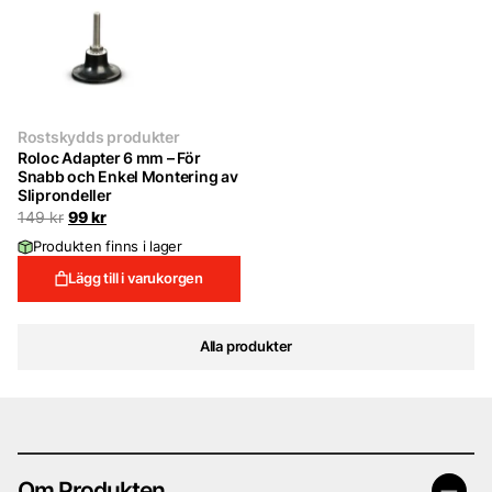
Rostskydds produkter
Roloc Adapter 6 mm – För
Snabb och Enkel Montering av
Sliprondeller
Det
Det
149
kr
99
kr
ursprungliga
nuvarande
Produkten finns i lager
priset
priset
var:
är:
Lägg till i varukorgen
149 kr.
99 kr.
Alla produkter
Om Produkten