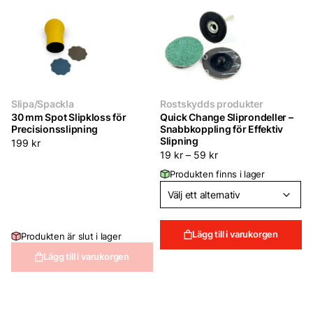
Slipa/Spackla
Rostskydds produkter
30 mm Spot Slipkloss för
Quick Change Sliprondeller –
Precisionsslipning
Snabbkoppling för Effektiv
Slipning
199
kr
19
kr
–
59
kr
Produkten finns i lager
Lägg till i varukorgen
Produkten är slut i lager
Lägg till i varukorgen