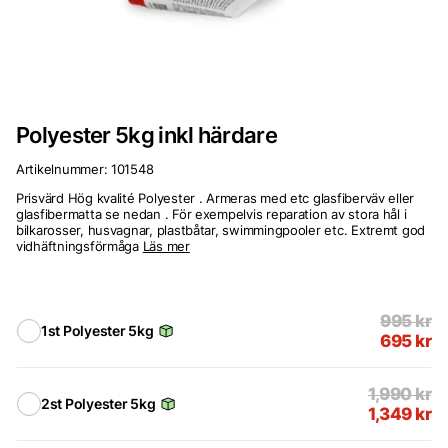
Polyester 5kg inkl härdare
Artikelnummer:
101548
Prisvärd Hög kvalité Polyester . Armeras med etc glasfiberväv eller
glasfibermatta se nedan . För exempelvis reparation av stora hål i
bilkarosser, husvagnar, plastbåtar, swimmingpooler etc. Extremt god
vidhäftningsförmåga
Läs mer
995
kr
1st Polyester 5kg
695
kr
1,990
kr
2st Polyester 5kg
1,349
kr