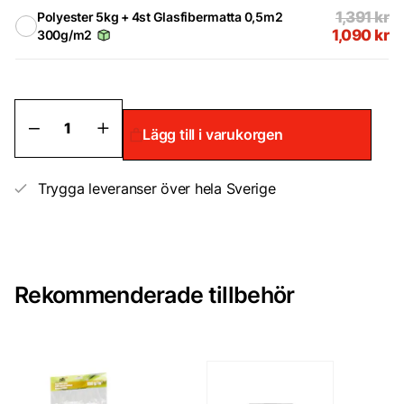
1,391
kr
Polyester 5kg + 4st Glasfibermatta 0,5m2
1,090
kr
300g/m2
Polyester
Lägg till i varukorgen
5kg
inkl
härdare
mängd
Trygga leveranser över hela Sverige
Rekommenderade tillbehör