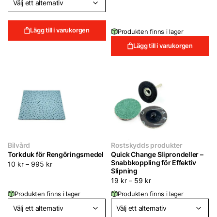
149 kr.
99 kr.
Lägg till i varukorgen
Produkten finns i lager
Lägg till i varukorgen
Bilvård
Rostskydds produkter
Torkduk för Rengöringsmedel
Quick Change Sliprondeller –
Snabbkoppling för Effektiv
10
kr
–
995
kr
Slipning
19
kr
–
59
kr
Produkten finns i lager
Produkten finns i lager