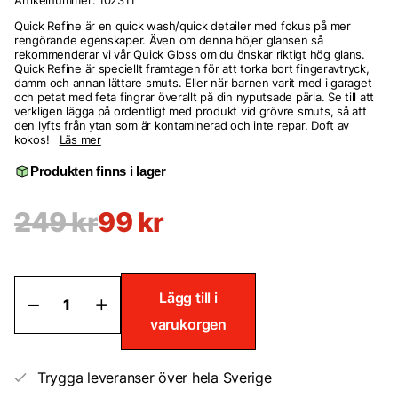
Artikelnummer:
102311
Quick Refine är en quick wash/quick detailer med fokus på mer
rengörande egenskaper. Även om denna höjer glansen så
rekommenderar vi vår Quick Gloss om du önskar riktigt hög glans.
Quick Refine är speciellt framtagen för att torka bort fingeravtryck,
damm och annan lättare smuts. Eller när barnen varit med i garaget
och petat med feta fingrar överallt på din nyputsade pärla. Se till att
verkligen lägga på ordentligt med produkt vid grövre smuts, så att
den lyfts från ytan som är kontaminerad och inte repar. Doft av
kokos!
Läs mer
Produkten finns i lager
249
kr
99
kr
Quick
Lägg till i
Refine
varukorgen
mängd
Trygga leveranser över hela Sverige