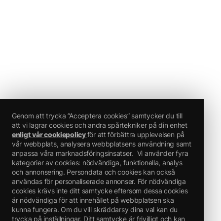
Genom att trycka ”Acceptera cookies” samtycker du till
att vi lagrar cookies och andra spårtekniker på din enhet
enligt vår cookiepolicy
för att förbättra upplevelsen på
vår webbplats, analysera webbplatsens användning samt
anpassa våra marknadsföringsinsatser.
Vi använder fyra
kategorier av cookies: nödvändiga, funktionella, analys
och annonsering. Persondata och cookies kan också
användas för personaliserade annonser. För nödvändiga
cookies krävs inte ditt samtycke eftersom dessa cookies
är nödvändiga för att innehållet på webbplatsen ska
kunna fungera. Om du vill skräddarsy dina val kan du
trycka på inställningar. Ditt samtycke är frivilligt och kan