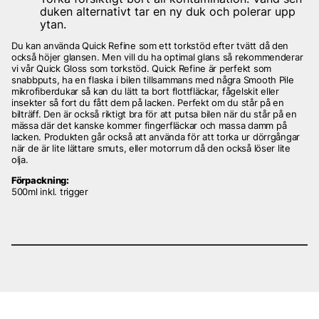
duken alternativt tar en ny duk och polerar upp
ytan.
Du kan använda Quick Refine som ett torkstöd efter tvätt då den
också höjer glansen. Men vill du ha optimal glans så rekommenderar
vi vår Quick Gloss som torkstöd. Quick Refine är perfekt som
snabbputs, ha en flaska i bilen tillsammans med några Smooth Pile
mikrofiberdukar så kan du lätt ta bort flottfläckar, fågelskit eller
insekter så fort du fått dem på lacken. Perfekt om du står på en
bilträff. Den är också riktigt bra för att putsa bilen när du står på en
mässa där det kanske kommer fingerfläckar och massa damm på
lacken. Produkten går också att använda för att torka ur dörrgångar
när de är lite lättare smuts, eller motorrum då den också löser lite
olja.
Förpackning:
500ml inkl. trigger