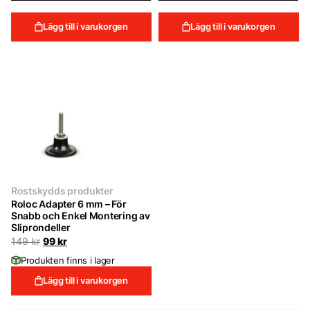
Lägg till i varukorgen
Lägg till i varukorgen
Rostskydds produkter
Roloc Adapter 6 mm – För
Snabb och Enkel Montering av
Sliprondeller
Det
Det
149
kr
99
kr
ursprungliga
nuvarande
Produkten finns i lager
priset
priset
var:
är:
Lägg till i varukorgen
149 kr.
99 kr.