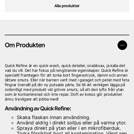
Alla produkter
Om Produkten
Quick Refine är en quick wash, quick detailer, snabbvax, ja kalla det
vad du vill. Det har fokus på rengörande egenskaper. Quick Refine är
speciellt framtagen för att torka bort fingeravtryck, damm och annan
lättare smuts. Eller när barnen varit med i garaget och petat med feta
fingrar överallt på din ny putsade pärla. Se till att verkligen lägga på
ordentligt med produkt vid grövre smuts, så att den lyfts från ytan
som är kontaminerad och inte repar. Doft av kokos gör produkten
ännu trevligare att jobba med!
Användning av Quick Refine:
Skaka flaskan innan användning.
Använd aldrig i direkt solljus eller på varma ytor.
Spraya direkt på ytan eller i en mikrofiberduk.
Torka försiktigt bort all kontamination. Vänd sen