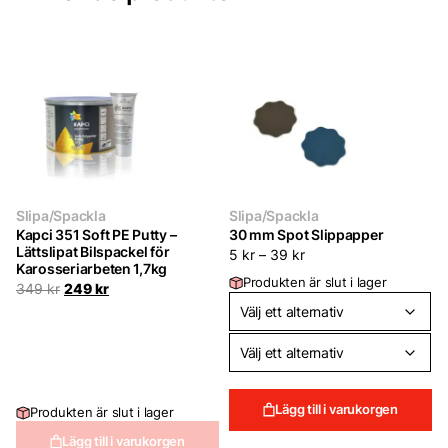
Slipa/Spackla
Slipa/Spackla
Kapci 351 Soft PE Putty –
30 mm Spot Slippapper
Lättslipat Bilspackel för
5
kr
–
39
kr
Karosseriarbeten 1,7kg
Produkten är slut i lager
Det
Det
349
kr
249
kr
ursprungliga
nuvarande
priset
priset
var:
är:
349 kr.
249 kr.
Lägg till i varukorgen
Produkten är slut i lager
Lägg till i varukorgen