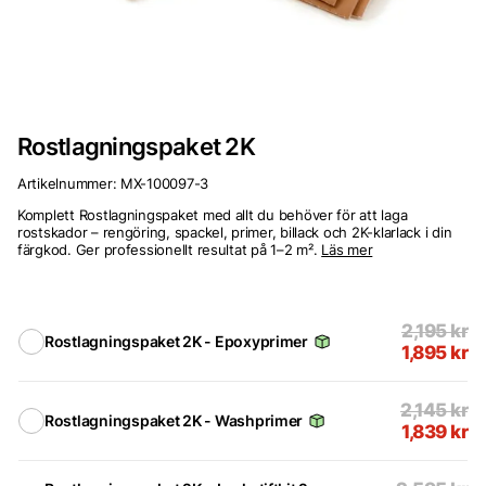
Rostlagningspaket 2K
Artikelnummer:
MX-100097-3
Komplett Rostlagningspaket med allt du behöver för att laga
rostskador – rengöring, spackel, primer, billack och 2K-klarlack i din
färgkod. Ger professionellt resultat på 1–2 m².
Läs mer
2,195
kr
Rostlagningspaket 2K - Epoxyprimer
1,895
kr
2,145
kr
Rostlagningspaket 2K - Washprimer
1,839
kr