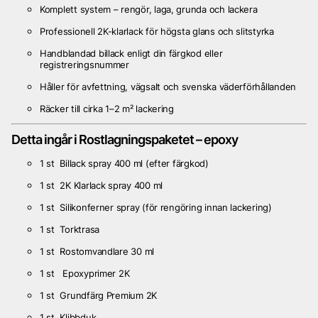
Komplett system – rengör, laga, grunda och lackera
Professionell 2K-klarlack för högsta glans och slitstyrka
Handblandad billack enligt din färgkod eller
registreringsnummer
Håller för avfettning, vägsalt och svenska väderförhållanden
Räcker till cirka 1–2 m² lackering
Detta ingår i Rostlagningspaketet – epoxy
1 st Billack spray 400 ml (efter färgkod)
1 st 2K Klarlack spray 400 ml
1 st Silikonferner spray (för rengöring innan lackering)
1 st Torktrasa
1 st Rostomvandlare 30 ml
1 st Epoxyprimer 2K
1 st Grundfärg Premium 2K
1 st Klibbduk