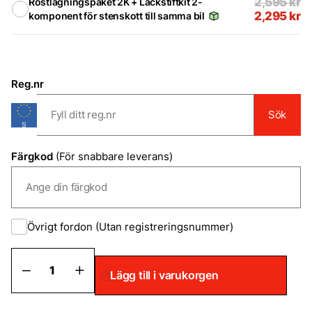
2,595
kr
Rostlagningspaket 2K + Lackstiftkit 2-
2,295
kr
komponent för stenskott till samma bil
Reg.nr
Sök
Färgkod
(För snabbare leverans)
Övrigt fordon (Utan registreringsnummer)
Rostlagningspaket
Lägg till i varukorgen
2K
mängd