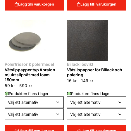
Lägg till i varukorgen
Lägg till i varukorgen
Polertrissor & polermedel
Billack lösvikt
Våtslippapper typ Abralon
Våtslippapper för Billack och
mjukt slipnät med foam
polering
150mm
16
kr
–
149
kr
59
kr
–
590
kr
Produkten finns i lager
Produkten finns i lager
Lägg till i varukorgen
Lägg till i varukorgen