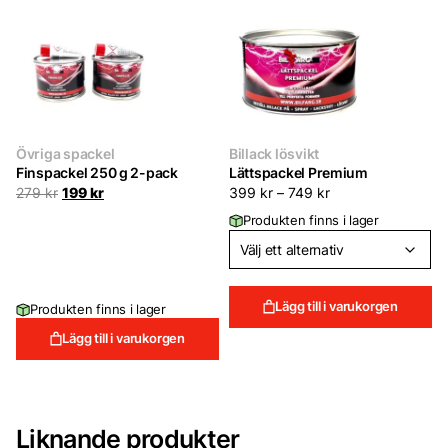
Övriga spackel
Billack lösvikt
Finspackel 250 g 2-pack
Lättspackel Premium
Det
Det
279
kr
199
kr
399
kr
–
749
kr
ursprungliga
nuvarande
Produkten finns i lager
priset
priset
var:
är:
279 kr.
199 kr.
Lägg till i varukorgen
Produkten finns i lager
Lägg till i varukorgen
Liknande produkter