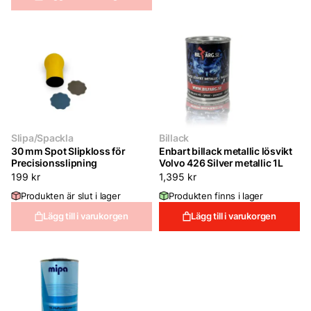
Slipa/Spackla
Billack
30 mm Spot Slipkloss för
Enbart billack metallic lösvikt
Precisionsslipning
Volvo 426 Silver metallic 1L
199
kr
1,395
kr
Produkten är slut i lager
Produkten finns i lager
Lägg till i varukorgen
Lägg till i varukorgen