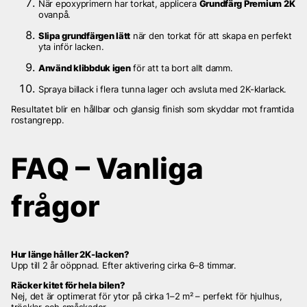
När epoxyprimern har torkat, applicera
Grundfärg Premium 2K
ovanpå.
Slipa grundfärgen lätt
när den torkat för att skapa en perfekt
yta inför lacken.
Använd klibbduk igen
för att ta bort allt damm.
Spraya billack i flera tunna lager och avsluta med 2K-klarlack.
Resultatet blir en hållbar och glansig finish som skyddar mot framtida
rostangrepp.
FAQ – Vanliga
frågor
Hur länge håller 2K-lacken?
Upp till 2 år oöppnad. Efter aktivering cirka 6–8 timmar.
Räcker kitet för hela bilen?
Nej, det är optimerat för ytor på cirka 1–2 m² – perfekt för hjulhus,