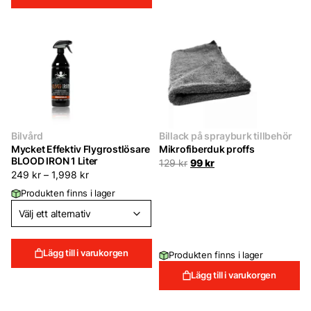
Bilvård
Billack på sprayburk tillbehör
Mycket Effektiv Flygrostlösare
Mikrofiberduk proffs
BLOOD IRON 1 Liter
Det
Det
129
kr
99
kr
ursprungliga
nuvarande
249
kr
–
1,998
kr
priset
priset
Produkten finns i lager
var:
är:
129 kr.
99 kr.
Lägg till i varukorgen
Produkten finns i lager
Lägg till i varukorgen