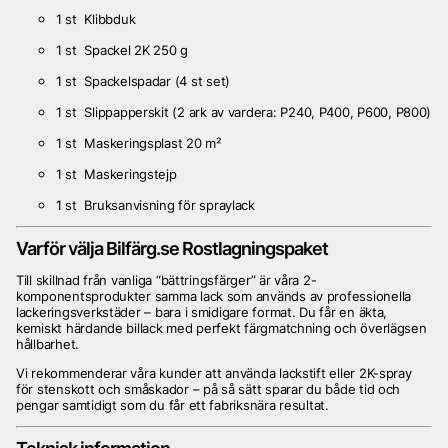
1 st Klibbduk
1 st Spackel 2K 250 g
1 st Spackelspadar (4 st set)
1 st Slippapperskit (2 ark av vardera: P240, P400, P600, P800)
1 st Maskeringsplast 20 m²
1 st Maskeringstejp
1 st Bruksanvisning för spraylack
Varför välja Bilfärg.se Rostlagningspaket
Till skillnad från vanliga “bättringsfärger” är våra 2-
komponentsprodukter samma lack som används av professionella
lackeringsverkstäder – bara i smidigare format. Du får en äkta,
kemiskt härdande billack med perfekt färgmatchning och överlägsen
hållbarhet.
Vi rekommenderar våra kunder att använda lackstift eller 2K-spray
för stenskott och småskador – på så sätt sparar du både tid och
pengar samtidigt som du får ett fabriksnära resultat.