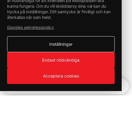
är nödvändiga för att innehållet på webbplatsen ska
Silikontvätt/Silikonferner
kunna fungera. Om du vill skräddarsy dina val kan du
trycka på inställningar. Ditt samtycke är frivilligt och kan
återkallas när som helst.
Googles sekretesspolicy
Inställningar
Endast nödvändiga
Acceptera cookies
– HÄLSOFARLIG
Snabbnavigering