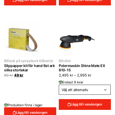
Billack på sprayburk tillbehör
Bilvård
Slippapper kit för hand 6st ark
Polermaskin Shine Mate EX
olika storlekar
610-15
Det
Det
90
kr
49
kr
2,495
kr
–
2,995
kr
ursprungliga
nuvarande
Endast 9 kvar
priset
priset
var:
är:
90 kr.
49 kr.
Lägg till i varukorgen
Produkten finns i lager
Lägg till i varukorgen