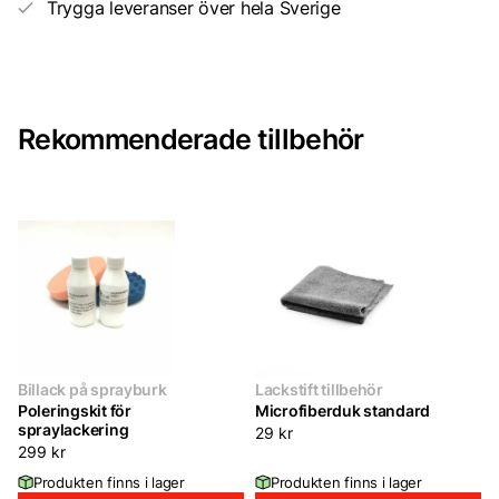
Trygga leveranser över hela Sverige
Rekommenderade tillbehör
Billack på sprayburk
Lackstift tillbehör
Poleringskit för
Microfiberduk standard
spraylackering
29
kr
299
kr
Produkten finns i lager
Produkten finns i lager