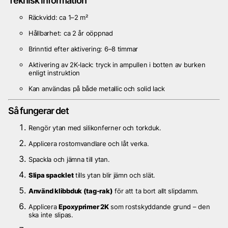
Teknisk information
Räckvidd: ca 1–2 m²
Hållbarhet: ca 2 år oöppnad
Brinntid efter aktivering: 6–8 timmar
Aktivering av 2K-lack: tryck in ampullen i botten av burken
enligt instruktion
Kan användas på både metallic och solid lack
Så fungerar det
Rengör ytan med silikonferner och torkduk.
Applicera rostomvandlare och låt verka.
Spackla och jämna till ytan.
Slipa spacklet
tills ytan blir jämn och slät.
Använd klibbduk (tag-rak)
för att ta bort allt slipdamm.
Applicera
Epoxyprimer 2K
som rostskyddande grund – den
ska inte slipas.