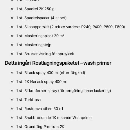
1 st Spackel 2K 250 g
1 st Spackelspadar (4 st set)
1 st Slippapperskit (2 ark av vardera: P240, P400, P600, P800)
1 st Maskeringsplast 20 m²
1 st Maskeringstejp
1 st Bruksanvisning för spraylack
Detta ingår i Rostlagningspaketet – wash primer
1 st Billack spray 400 ml (efter färgkod)
1 st 2K Klarlack spray 400 ml
1 st Silikonferner spray (för rengöring innan lackering)
1 st Torktrasa
1 st Rostomvandlare 30 ml
1 st Snabbtorkande 1K etsande Washprimer
1 st Grundfärg Premium 2K