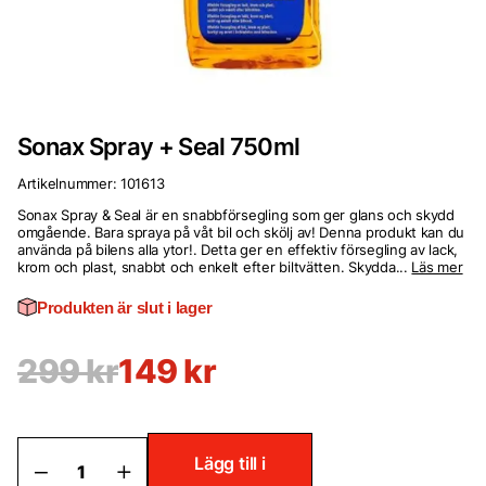
Sonax Spray + Seal 750ml
Artikelnummer:
101613
Sonax Spray & Seal är en snabbförsegling som ger glans och skydd
omgående. Bara spraya på våt bil och skölj av! Denna produkt kan du
använda på bilens alla ytor!. Detta ger en effektiv försegling av lack,
krom och plast, snabbt och enkelt efter biltvätten. Skydda...
Läs mer
Produkten är slut i lager
299
kr
149
kr
Sonax
Lägg till i
Spray