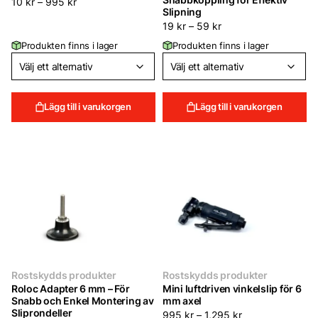
10
kr
–
995
kr
Slipning
19
kr
–
59
kr
Produkten finns i lager
Produkten finns i lager
Lägg till i varukorgen
Lägg till i varukorgen
Rostskydds produkter
Rostskydds produkter
Roloc Adapter 6 mm – För
Mini luftdriven vinkelslip för 6
Snabb och Enkel Montering av
mm axel
Sliprondeller
995
kr
–
1,295
kr