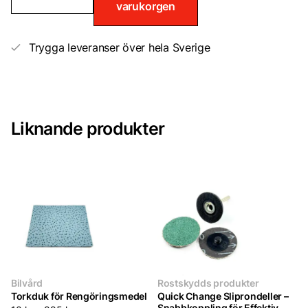
varukorgen
+
Seal
750ml
mängd
Trygga leveranser över hela Sverige
Liknande produkter
Bilvård
Rostskydds produkter
Torkduk för Rengöringsmedel
Quick Change Sliprondeller –
Snabbkoppling för Effektiv