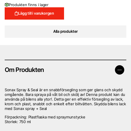
ursprungliga
nuvarande
Produkten finns i lager
priset
priset
var:
är:
Lägg till i varukorgen
399 kr.
299 kr.
Alla produkter
Om Produkten
Sonax Spray & Seal är en snabbförsegling som ger glans och skydd
omgående. Bara spraya på våt bil och skölj av! Denna produkt kan du
använda på bilens alla ytor!. Detta ger en effektiv försegling av lack,
krom och plast, snabbt och enkelt efter biltvätten. Skydda bilens lack
med Sonax spray + Seal
Förpackning: Plastflaska med spraymunstycke
Storlek: 750 ml