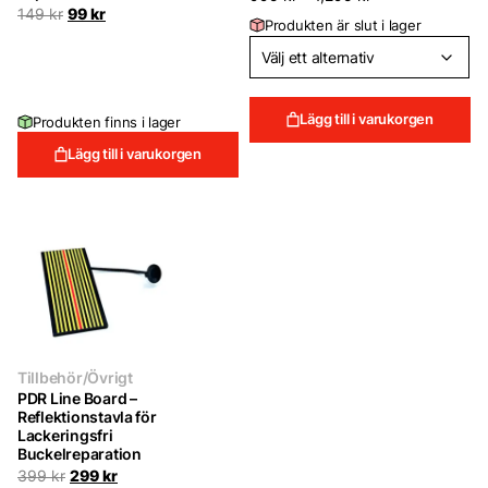
Det
Det
149
kr
99
kr
Produkten är slut i lager
ursprungliga
nuvarande
priset
priset
var:
är:
149 kr.
99 kr.
Lägg till i varukorgen
Produkten finns i lager
Lägg till i varukorgen
Tillbehör/Övrigt
PDR Line Board –
Reflektionstavla för
Lackeringsfri
Buckelreparation
Det
Det
399
kr
299
kr