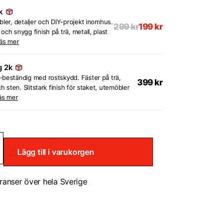
k
bler, detaljer och DIY-projekt inomhus.
299
kr
199
kr
och snygg finish på trä, metall, plast
äs mer
g 2k
beständig med rostskydd. Fäster på trä,
399
kr
ch sten. Slitstark finish för staket, utemöbler
äs mer
k
Lägg till i varukorgen
sfärg
ranser över hela Sverige