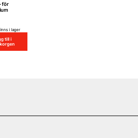
 för
nium
inns i lager
g till i
ukorgen