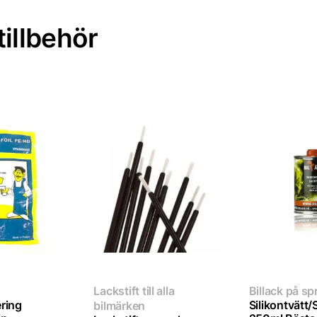
illbehör
Lackstift till alla
Billack på s
ring
Silikontvätt/
bilmärken