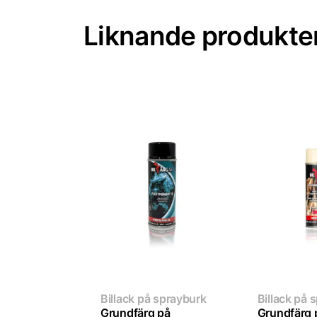
Liknande produkte
Billack på sprayburk
Billack på 
Grundfärg på
Grundfärg 