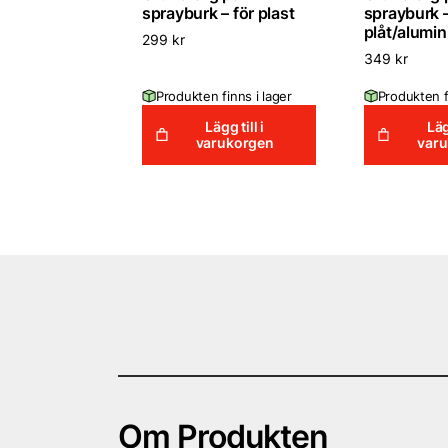
sprayburk – för plast
sprayburk –
plåt/alumi
299
kr
349
kr
Produkten finns i lager
Produkten f
Lägg till i
Läg
varukorgen
var
Om Produkten