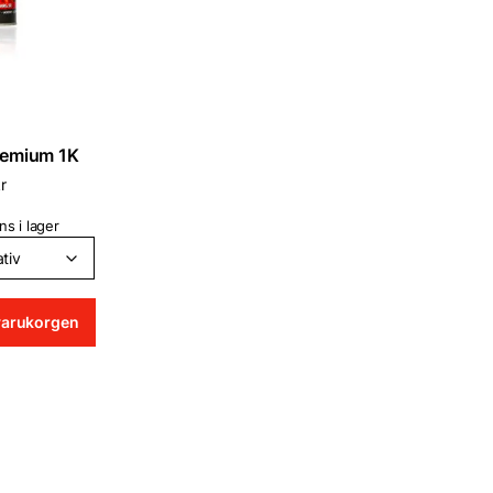
remium 1K
r
ns i lager
i varukorgen