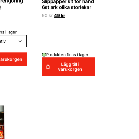
 rengöring
Slippapper kit för hand
g
6st ark olika storlekar
Det
Det
90
kr
49
kr
ursprungliga
nuvarande
priset
priset
var:
är:
ns i lager
90 kr.
49 kr.
Produkten finns i lager
i varukorgen
Lägg till i
varukorgen