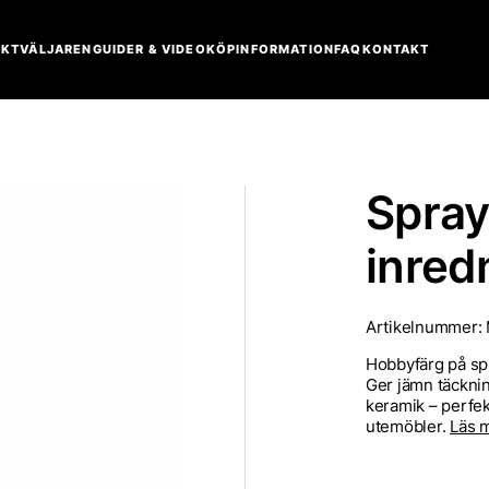
KTVÄLJAREN
GUIDER & VIDEO
KÖPINFORMATION
FAQ
KONTAKT
Spra
inred
Artikelnummer:
Hobbyfärg på sp
Ger jämn täckning
keramik – perfek
utemöbler.
Läs 