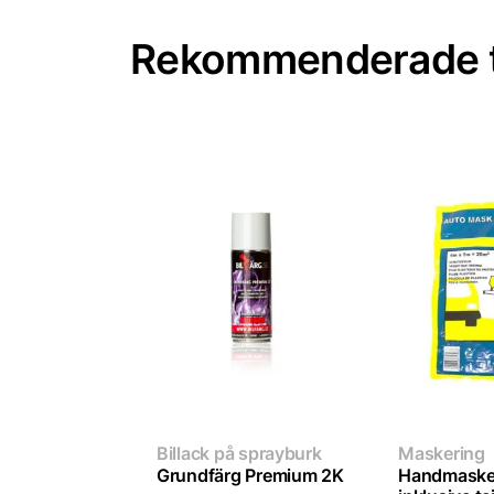
Rekommenderade t
Billack på sprayburk
Maskering
Grundfärg Premium 2K
Handmaske