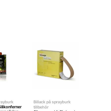
prayburk
Billack på sprayburk
Silikonferner
tillbehör