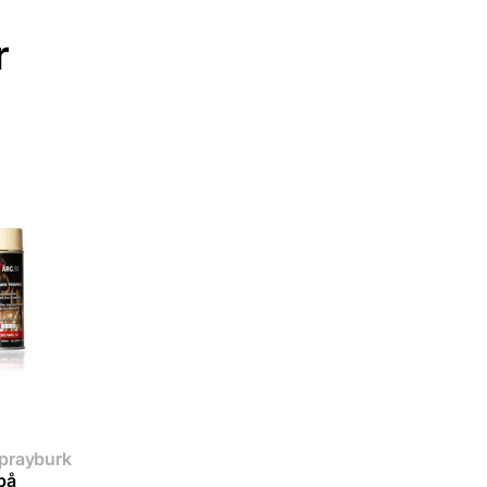
r
sprayburk
på