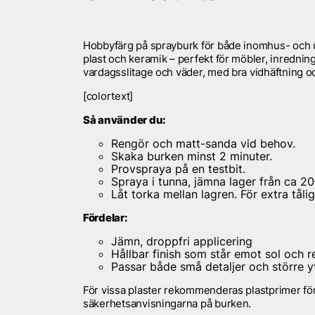
Hobbyfärg på sprayburk för både inomhus- och uto
plast och keramik – perfekt för möbler, inredni
vardagsslitage och väder, med bra vidhäftning o
[colortext]
Så använder du:
Rengör och matt-sanda vid behov.
Skaka burken minst 2 minuter.
Provspraya på en testbit.
Spraya i tunna, jämna lager från ca 2
Låt torka mellan lagren. För extra tåli
Fördelar:
Jämn, droppfri applicering
Hållbar finish som står emot sol och 
Passar både små detaljer och större y
För vissa plaster rekommenderas plastprimer för b
säkerhetsanvisningarna på burken.