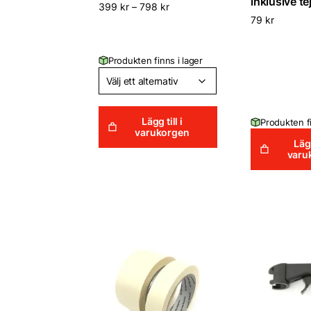
inklusive te
399
kr
–
798
kr
79
kr
Produkten finns i lager
Lägg till i
Produkten fi
varukorgen
Lägg
varu