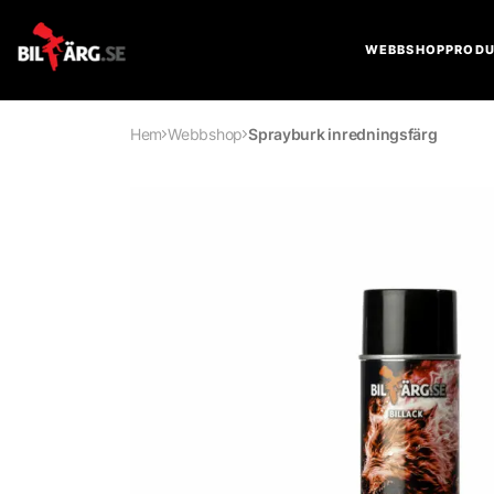
WEBBSHOP
PRODU
Hem
Webbshop
Sprayburk inredningsfärg