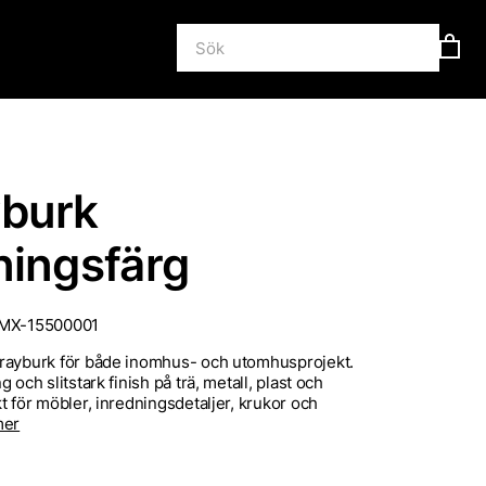
yburk
ningsfärg
MX-15500001
rayburk för både inomhus- och utomhusprojekt.
 och slitstark finish på trä, metall, plast och
t för möbler, inredningsdetaljer, krukor och
mer