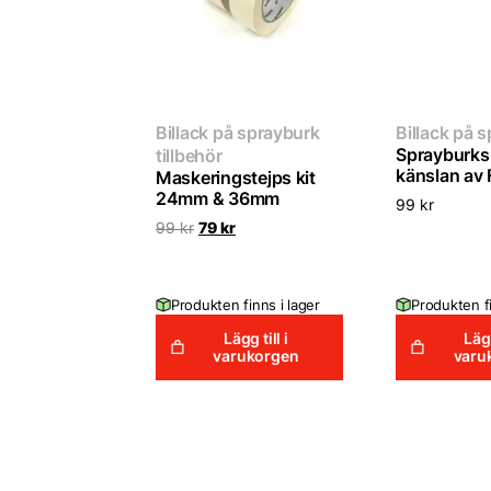
Billack på sprayburk
Billack på 
Sprayburks
tillbehör
känslan av 
Maskeringstejps kit
24mm & 36mm
99
kr
Det
Det
99
kr
79
kr
ursprungliga
nuvarande
priset
priset
var:
är:
99 kr.
79 kr.
Produkten finns i lager
Produkten fi
Lägg till i
Lägg
varukorgen
varu