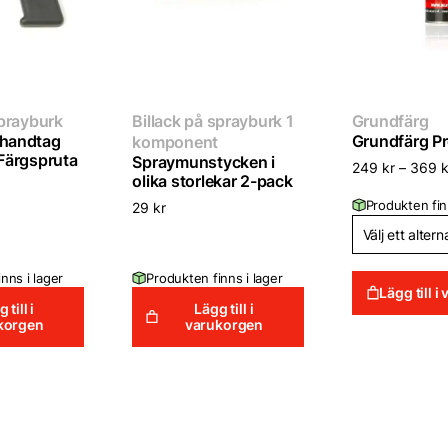
sprayburk
Billack på sprayburk 1
Grundfärg
handtag
Grundfärg P
komponent
Färgspruta
Spraymunstycken i
249
kr
–
369
k
olika storlekar 2-pack
Produkten fin
29
kr
nns i lager
Produkten finns i lager
Lägg till 
 till i
Lägg till i
korgen
varukorgen