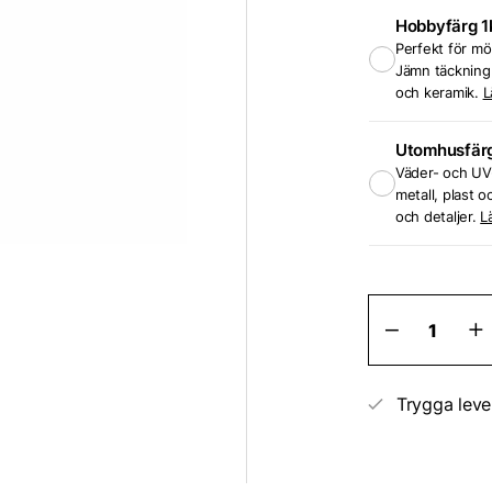
Hobbyfärg 1
Perfekt för mö
Jämn täckning 
och keramik.
L
Utomhusfär
Väder- och UV-
metall, plast o
och detaljer.
L
Spraybur
inredning
mängd
Trygga leve