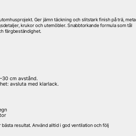
mhusprojekt. Ger jämn täckning och slitstark finish på trä, metal
ngsdetaljer, krukor och utemöbler. Snabbtorkande formula som tål
ch färgbeständighet.
0–30 cm avstånd.
ghet: avsluta med klarlack.
regn
tor
ästa resultat. Använd alltid i god ventilation och följ