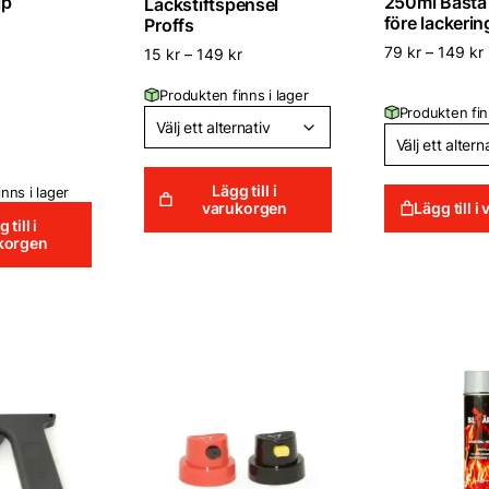
jp
250ml Bästa
Lackstiftspensel
före lackerin
Proffs
79
kr
–
149
kr
15
kr
–
149
kr
Produkten finns i lager
Produkten fin
Lägg till i
nns i lager
varukorgen
Lägg till 
 till i
korgen