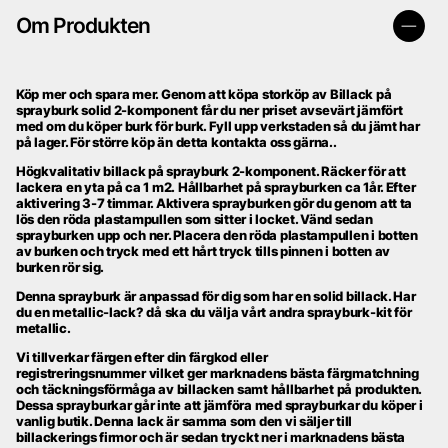
Om Produkten
Köp mer och spara mer. Genom att köpa storköp av Billack på
sprayburk solid 2-komponent får du ner priset avsevärt jämfört
med om du köper burk för burk. Fyll upp verkstaden så du jämt har
på lager. För större köp än detta kontakta oss gärna..
Högkvalitativ billack på sprayburk 2-komponent. Räcker för att
lackera en yta på ca 1 m2. Hållbarhet på sprayburken ca 1år. Efter
aktivering 3-7 timmar. Aktivera sprayburken gör du genom att ta
lös den röda plastampullen som sitter i locket. Vänd sedan
sprayburken upp och ner. Placera den röda plastampullen i botten
av burken och tryck med ett hårt tryck tills pinnen i botten av
burken rör sig.
Denna sprayburk är anpassad för dig som har en solid billack. Har
du en metallic-lack? då ska du välja vårt andra sprayburk-kit för
metallic.
Vi tillverkar färgen efter din färgkod eller
registreringsnummer vilket ger marknadens bästa färgmatchning
och täckningsförmåga av billacken samt
hållbarhet på produkten.
Dessa sprayburkar går inte att jämföra med sprayburkar du köper i
vanlig butik. Denna lack är samma som den vi säljer till
billackerings firmor och är sedan tryckt ner i marknadens bästa