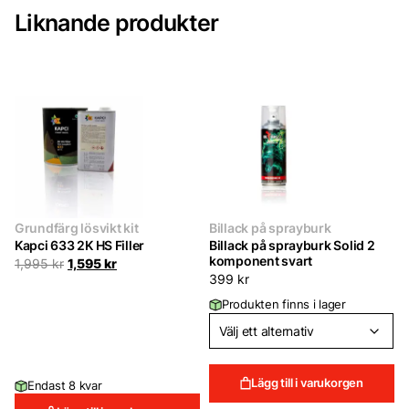
Liknande produkter
Grundfärg lösvikt kit
Billack på sprayburk
Kapci 633 2K HS Filler
Billack på sprayburk Solid 2
komponent svart
Det
Det
1,995
kr
1,595
kr
ursprungliga
nuvarande
399
kr
priset
priset
Produkten finns i lager
var:
är:
1,995 kr.
1,595 kr.
Lägg till i varukorgen
Endast 8 kvar