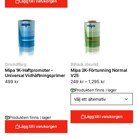
Lägg till i varukorgen
Grundfärg
Billack lösvikt
Mipa 1K-Haftpromoter –
Mipa 2K-Förtunning Normal
Universal Vidhäftningsprimer
V25
499
kr
249
kr
–
1,295
kr
Produkten finns i lager
Lägg till i varukorgen
Produkten finns i lager
Lägg till i varukorgen