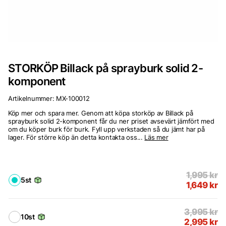
STORKÖP Billack på sprayburk solid 2-
komponent
Artikelnummer:
MX-100012
Köp mer och spara mer. Genom att köpa storköp av Billack på
sprayburk solid 2-komponent får du ner priset avsevärt jämfört med
om du köper burk för burk. Fyll upp verkstaden så du jämt har på
lager. För större köp än detta kontakta oss...
Läs mer
1,995
kr
5st
1,649
kr
3,995
kr
10st
2,995
kr