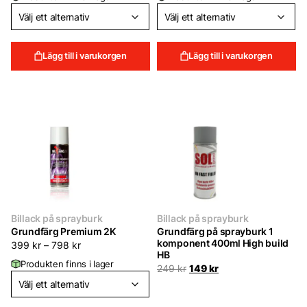
Lägg till i varukorgen
Lägg till i varukorgen
Billack på sprayburk
Billack på sprayburk
Grundfärg Premium 2K
Grundfärg på sprayburk 1
komponent 400ml High build
399
kr
–
798
kr
HB
Produkten finns i lager
Det
Det
249
kr
149
kr
ursprungliga
nuvarande
priset
priset
var:
är: