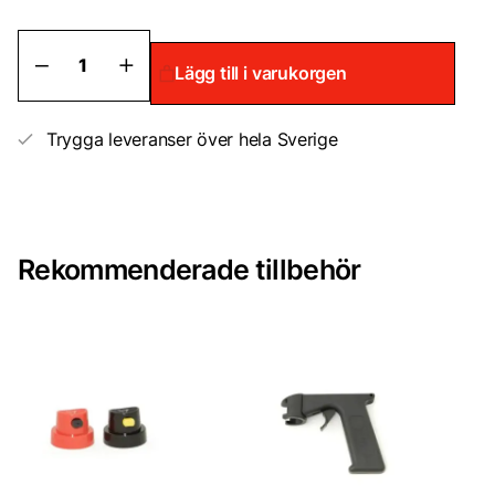
ursprungliga
nuvarande
priset
priset
STORKÖP
Lägg till i varukorgen
Billack
var:
är:
på
sprayburk
1,995 kr.
1,649 kr.
solid
Trygga leveranser över hela Sverige
2-
komponent
mängd
Rekommenderade tillbehör