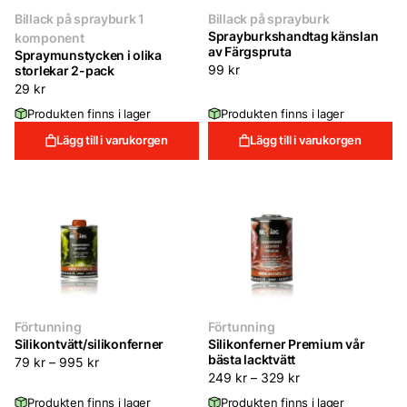
Billack på sprayburk 1
Billack på sprayburk
Sprayburkshandtag känslan
komponent
av Färgspruta
Spraymunstycken i olika
storlekar 2-pack
99
kr
29
kr
Produkten finns i lager
Produkten finns i lager
Lägg till i varukorgen
Lägg till i varukorgen
Förtunning
Förtunning
Silikontvätt/silikonferner
Silikonferner Premium vår
bästa lacktvätt
79
kr
–
995
kr
249
kr
–
329
kr
Produkten finns i lager
Produkten finns i lager