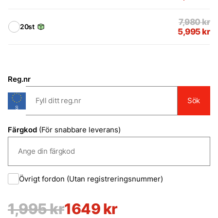
7,980
kr
20st
5,995
kr
Reg.nr
Sök
Färgkod
(För snabbare leverans)
Övrigt fordon (Utan registreringsnummer)
Det
Det
1,995
kr
1649 kr