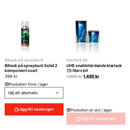
Billack på sprayburk
Klarlack kit
Billack på sprayburk Solid 2
UHS snabbhärdande klarlack
komponent svart
7,5 liters kit
Det
Det
399
kr
1,995
kr
1,495
kr
ursprungliga
nuvarande
Produkten finns i lager
priset
priset
var:
är:
1,995 kr.
1,495 kr.
Lägg till i varukorgen
Produkten är slut i lager
Lägg till i varukorgen