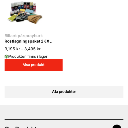
Billack på sprayburk
Rostlagningspaket 2K XL
3,195
kr
–
3,495
kr
Produkten finns i lager
Visa produkt
Alla produkter