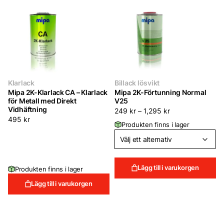
Klarlack
Billack lösvikt
Mipa 2K-Klarlack CA – Klarlack
Mipa 2K-Förtunning Normal
för Metall med Direkt
V25
Vidhäftning
249
kr
–
1,295
kr
495
kr
Produkten finns i lager
Lägg till i varukorgen
Produkten finns i lager
Lägg till i varukorgen