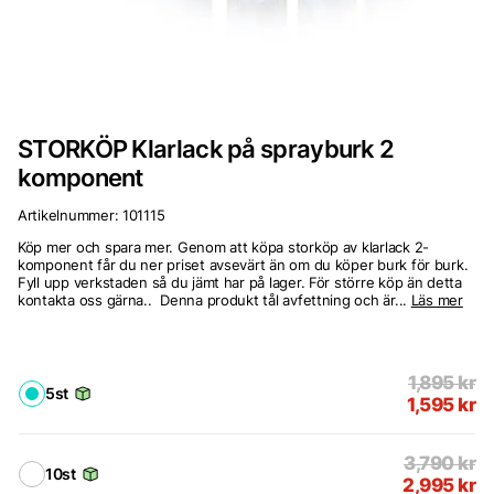
STORKÖP Klarlack på sprayburk 2
komponent
Artikelnummer:
101115
Köp mer och spara mer. Genom att köpa storköp av klarlack 2-
komponent får du ner priset avsevärt än om du köper burk för burk.
Fyll upp verkstaden så du jämt har på lager. För större köp än detta
kontakta oss gärna.. Denna produkt tål avfettning och är...
Läs mer
1,895
kr
5st
1,595
kr
3,790
kr
10st
2,995
kr