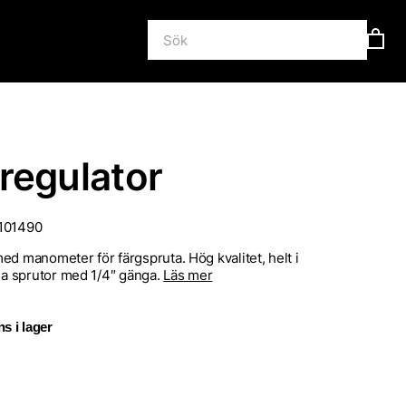
regulator
101490
ed manometer för färgspruta. Hög kvalitet, helt i
lla sprutor med 1/4″ gänga.
Läs mer
s i lager