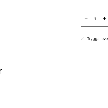
Tryckregu
mängd
Trygga leve
r