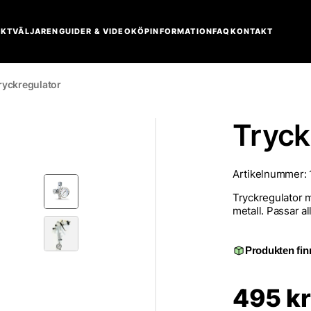
KTVÄLJAREN
GUIDER & VIDEO
KÖPINFORMATION
FAQ
KONTAKT
ryckregulator
Tryck
Artikelnummer:
Tryckregulator m
metall. Passar a
Produkten finn
495
kr