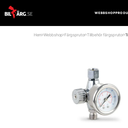
WEBBSHOP
PRODU
Hem
Webbshop
Färgsprutor
Tillbehör färgsprutor
T