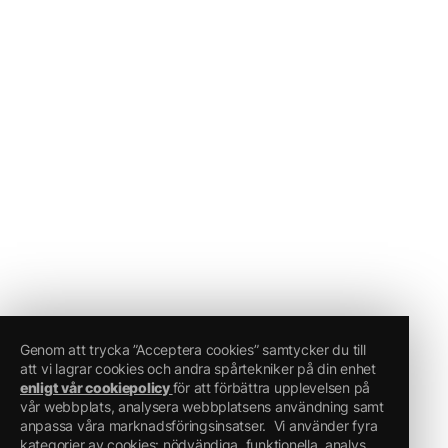
Genom att trycka ”Acceptera cookies” samtycker du till
att vi lagrar cookies och andra spårtekniker på din enhet
enligt vår cookiepolicy
för att förbättra upplevelsen på
vår webbplats, analysera webbplatsens användning samt
anpassa våra marknadsföringsinsatser.
Vi använder fyra
kategorier av cookies: nödvändiga, funktionella, analys