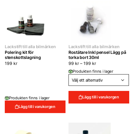
Lackstift till alla bilmärken
Lackstift till alla bilmärken
Polering kit för
Rostätare Inkl pensel Lägg på
stenskottslagning
torka bort 30ml
199
kr
99
kr
–
199
kr
Produkten finns i lager
Lägg till i varukorgen
Produkten finns i lager
Lägg till i varukorgen