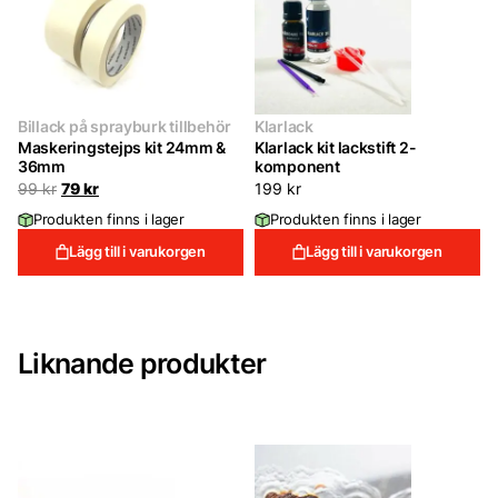
Billack på sprayburk tillbehör
Klarlack
Maskeringstejps kit 24mm &
Klarlack kit lackstift 2-
36mm
komponent
Det
Det
99
kr
79
kr
199
kr
ursprungliga
nuvarande
Produkten finns i lager
Produkten finns i lager
priset
priset
var:
är:
Lägg till i varukorgen
Lägg till i varukorgen
99 kr.
79 kr.
Liknande produkter