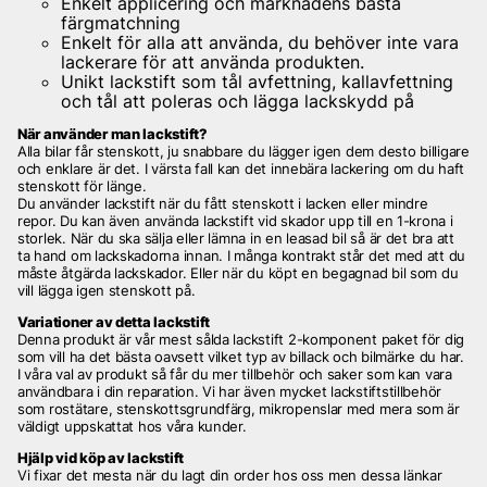
Enkelt applicering och marknadens bästa
färgmatchning
Enkelt för alla att använda, du behöver inte vara
lackerare för att använda produkten.
Unikt lackstift som tål avfettning, kallavfettning
och tål att poleras och lägga lackskydd på
När använder man lackstift?
Alla bilar får stenskott, ju snabbare du lägger igen dem desto billigare
och enklare är det. I värsta fall kan det innebära lackering om du haft
stenskott för länge.
Du använder lackstift när du fått stenskott i lacken eller mindre
repor. Du kan även använda lackstift vid skador upp till en 1-krona i
storlek. När du ska sälja eller lämna in en leasad bil så är det bra att
ta hand om lackskadorna innan. I många kontrakt står det med att du
måste åtgärda lackskador. Eller när du köpt en begagnad bil som du
vill lägga igen stenskott på.
Variationer av detta lackstift
Denna produkt är vår mest sålda lackstift 2-komponent paket för dig
som vill ha det bästa oavsett vilket typ av billack och bilmärke du har.
I våra val av produkt så får du mer tillbehör och saker som kan vara
användbara i din reparation. Vi har även mycket lackstiftstillbehör
som rostätare, stenskottsgrundfärg, mikropenslar med mera som är
väldigt uppskattat hos våra kunder.
Hjälp vid köp av lackstift
Vi fixar det mesta när du lagt din order hos oss men dessa länkar