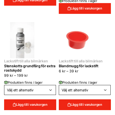
Produkten finns i lager
Lägg till i varukorgen
Lackstift till alla bilmärken
Lackstift till alla bilmärken
Stenskotts grundfärg för extra
Blandmugg för lackstift
rostskydd
6
kr
–
39
kr
99
kr
–
199
kr
Produkten finns i lager
Produkten finns i lager
Lägg till i varukorgen
Lägg till i varukorgen