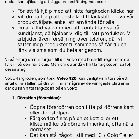
nedan kan hjälpa dig att lägga en beställning hos oss:)
För att få hjälp med att hitta färgkoden klicka här
Vill du ha hjälp att beställa ditt lackstift prova vår
produktväljare, enkel att använda för alla
Du är alltid välkommen att kontakta oss på
kundtjänst, då hjälper vi dig till rätt produkter. Vi
erbjuder även försäljning över telefon, där vi
sätter ihop produkter tillsammans så får du en
länk via sms som du betalar genom.
Vi på bilfärg ordnar färgen till din Volvo med bara ditt regnr som du
fyller i på den här sidan. Men om du ändå vill hitta färgkoden, så följ
dessa steg:
Volvo-färgkoden, som t.ex.
Volvo 426
, kan vanligtvis hittas på ett
antal olika ställen på din bil. Här är några av de vanligaste platserna
där du kan hitta färgkoden på en Volvo:
Dörrsidan (förarsidan)
:
Öppna förardörren och titta på dörrens kant
eller dörrstolpen.
Färgkoden finns på en etikett eller ett
klistermärke på dörrens innerkant, ofta nära
dörrlåset.
Det kan stå något i stil med “C / Color” eller