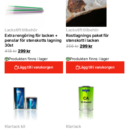
Lackstift tillbehör
Lackstift tillbehör
Extra rengöring för lacken +
Rostlagnings paket för
penslar för stenskotts lagning
stenskott i lacken
30st
Det
Det
356
kr
299
kr
ursprungliga
nuvarande
Det
Det
418
kr
299
kr
priset
priset
ursprungliga
nuvarande
Produkten finns i lager
Produkten finns i lager
var:
är:
priset
priset
356 kr.
299 kr.
var:
är:
Lägg till i varukorgen
Lägg till i varukorgen
418 kr.
299 kr.
Klarlack kit
Klarlack