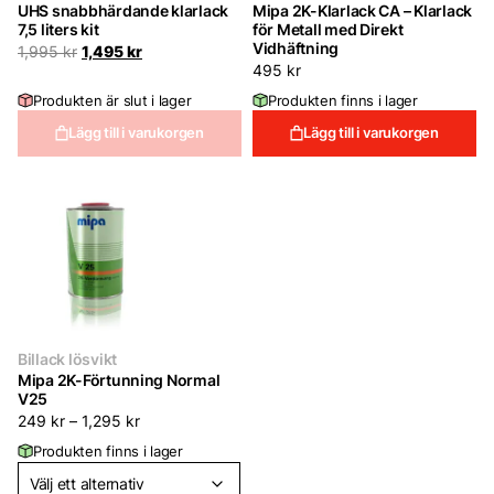
UHS snabbhärdande klarlack
Mipa 2K-Klarlack CA – Klarlack
7,5 liters kit
för Metall med Direkt
Vidhäftning
Det
Det
1,995
kr
1,495
kr
ursprungliga
nuvarande
495
kr
priset
priset
Produkten är slut i lager
Produkten finns i lager
var:
är:
1,995 kr.
1,495 kr.
Lägg till i varukorgen
Lägg till i varukorgen
Billack lösvikt
Mipa 2K-Förtunning Normal
V25
249
kr
–
1,295
kr
Produkten finns i lager