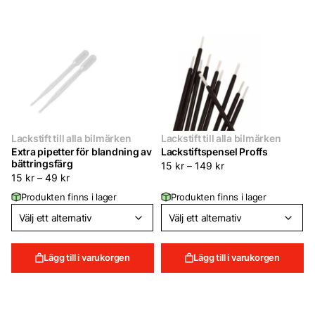
Lackstift till alla bilmärken
Lackstift till alla bilmärken
Extra pipetter för blandning av
Lackstiftspensel Proffs
bättringsfärg
15
kr
–
149
kr
15
kr
–
49
kr
Produkten finns i lager
Produkten finns i lager
Lägg till i varukorgen
Lägg till i varukorgen