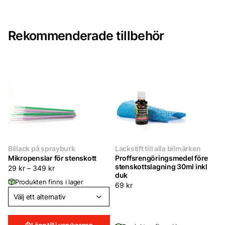
Rekommenderade tillbehör
Billack på sprayburk
Lackstift till alla bilmärken
Mikropenslar för stenskott
Proffsrengöringsmedel före
stenskottslagning 30ml inkl
29
kr
–
349
kr
duk
Produkten finns i lager
69
kr
Lägg till i varukorgen