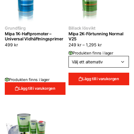
Grundfärg
Billack lösvikt
Mipa 1K-Haftpromoter –
Mipa 2K-Förtunning Normal
Universal Vidhäftningsprimer
V25
499
kr
249
kr
–
1,295
kr
Produkten finns i lager
Lägg till i varukorgen
Produkten finns i lager
Lägg till i varukorgen