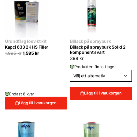
Grundfärg lösvikt kit
Billack på sprayburk
Kapci 633 2K HS Filler
Billack på sprayburk Solid 2
komponent svart
Det
Det
1,995
kr
1,595
kr
ursprungliga
nuvarande
399
kr
priset
priset
Produkten finns i lager
var:
är:
1,995 kr.
1,595 kr.
Lägg till i varukorgen
Endast 8 kvar
Lägg till i varukorgen