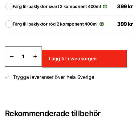
399
kr
Färg till baklyktor svart 2 komponent 400ml
399
kr
Färg till baklyktor röd 2 komponent 400ml
Färg
Lägg till i varukorgen
till
lyktor
mängd
Trygga leveranser över hela Sverige
Rekommenderade tillbehör