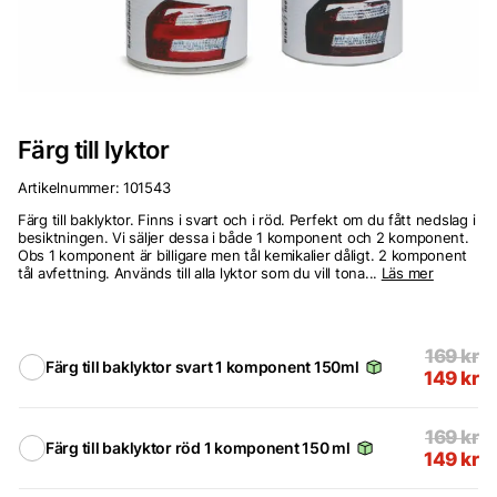
Färg till lyktor
Artikelnummer:
101543
Färg till baklyktor. Finns i svart och i röd. Perfekt om du fått nedslag i
besiktningen. Vi säljer dessa i både 1 komponent och 2 komponent.
Obs 1 komponent är billigare men tål kemikalier dåligt. 2 komponent
tål avfettning. Används till alla lyktor som du vill tona...
Läs mer
169
kr
Färg till baklyktor svart 1 komponent 150ml
149
kr
169
kr
Färg till baklyktor röd 1 komponent 150 ml
149
kr