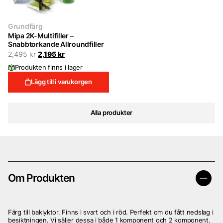
Grundfärg
Mipa 2K-Multifiller –
Snabbtorkande Allroundfiller
Det
Det
2,495
kr
2,195
kr
ursprungliga
nuvarande
Produkten finns i lager
priset
priset
var:
är:
Lägg till i varukorgen
2,495 kr.
2,195 kr.
Alla produkter
Om Produkten
Färg till baklyktor. Finns i svart och i röd. Perfekt om du fått nedslag i
besiktningen. Vi säljer dessa i både 1 komponent och 2 komponent.