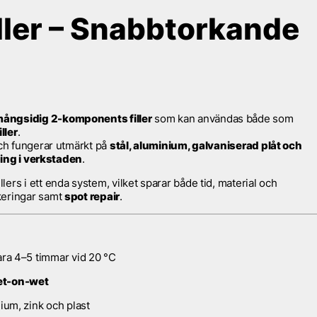
ller – Snabbtorkande
ångsidig 2-komponents filler
som kan användas både som
ller
.
och fungerar utmärkt på
stål, aluminium, galvaniserad plåt och
ing i verkstaden
.
ers i ett enda system, vilket sparar både tid, material och
keringar samt
spot repair
.
bara 4–5 timmar vid 20 °C
t-on-wet
nium, zink och plast