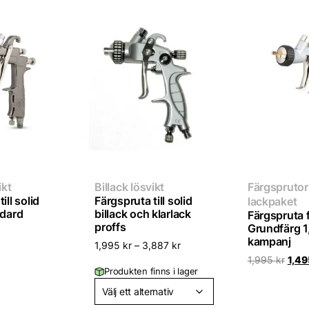
ikt
Billack lösvikt
Färgsprutor
ill solid
Färgspruta till solid
lackpaket
ndard
billack och klarlack
Färgspruta 
proffs
Grundfärg 
kampanj
1,995
kr
–
3,887
kr
Det
1,995
kr
1,4
ursp
Produkten finns i lager
prise
var:
1,995