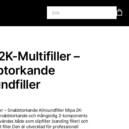
K-Multifiller –
btorkande
ndfiller
ler – Snabbtorkande Allroundfiller Mipa 2K-
en snabbtorkande och mångsidig 2-komponents
vändas både som slipfiller (sanding filler) och
iller.Den är utvecklad för professionell