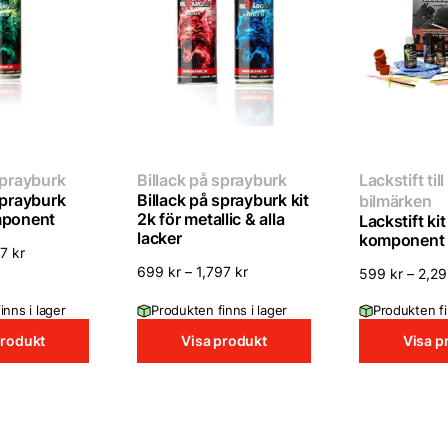
sprayburk
Billack på sprayburk
Lackstift till
sprayburk
Billack på sprayburk kit
bilmärken
mponent
2k för metallic & alla
Lackstift kit
lacker
komponent
97
kr
699
kr
–
1,797
kr
599
kr
–
2,2
inns i lager
Produkten finns i lager
Produkten fi
produkt
Visa produkt
Visa p