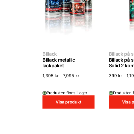
Billack
Billack på 
Billack metallic
Billack på 
lackpaket
Solid 2 ko
1,395
kr
–
7,995
kr
399
kr
–
1,1
Produkten finns i lager
Produkten f
Visa produkt
Visa 