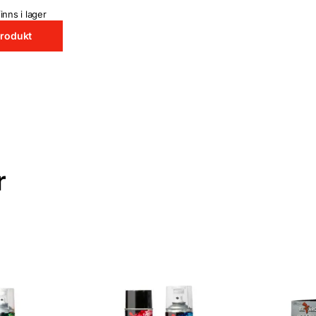
inns i lager
produkt
r