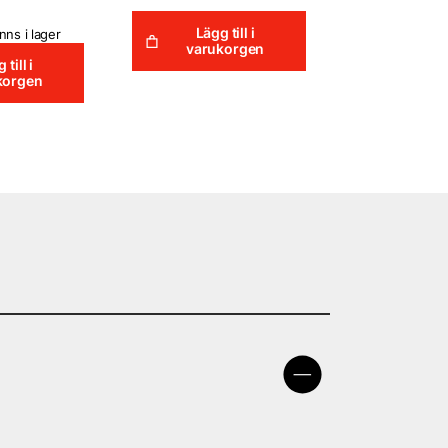
Lägg till i
nns i lager
varukorgen
 till i
korgen