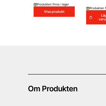
Produkten finns i lager
Produkten f
Visa produkt
Läg
var
Om Produkten