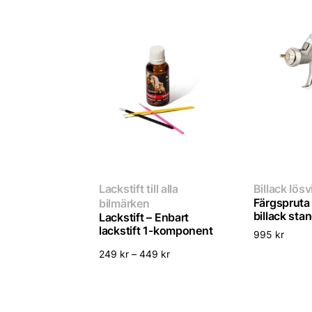
Lackstift till alla
Billack lösv
Färgspruta t
bilmärken
billack sta
Lackstift – Enbart
lackstift 1-komponent
995
kr
249
kr
–
449
kr