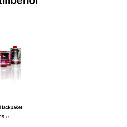
illbehör
id lackpaket
995
kr