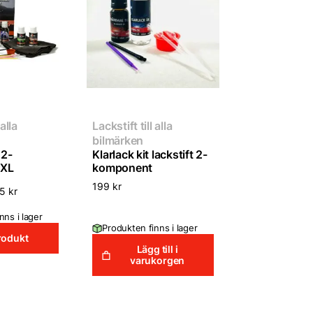
 alla
Lackstift till alla
bilmärken
 2-
Klarlack kit lackstift 2-
 XL
komponent
199
kr
95
kr
nns i lager
Produkten finns i lager
rodukt
Lägg till i
varukorgen