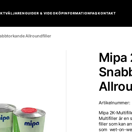
KTVÄLJAREN
GUIDER & VIDEO
KÖPINFORMATION
FAQ
KONTAKT
nabbtorkande Allroundfiller
Mipa 2
Snab
Allrou
Artikelnummer:
Mipa 2K-Multifil
Multifiller är 
filler som kan an
som wet-on-wet f