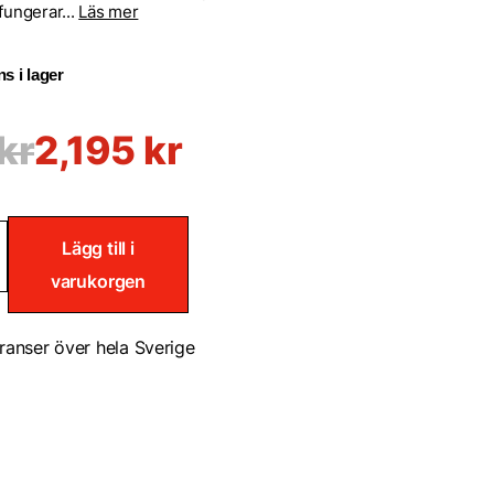
fungerar...
Läs mer
s i lager
kr
2,195
kr
Lägg till i
varukorgen
kande
ller
ranser över hela Sverige