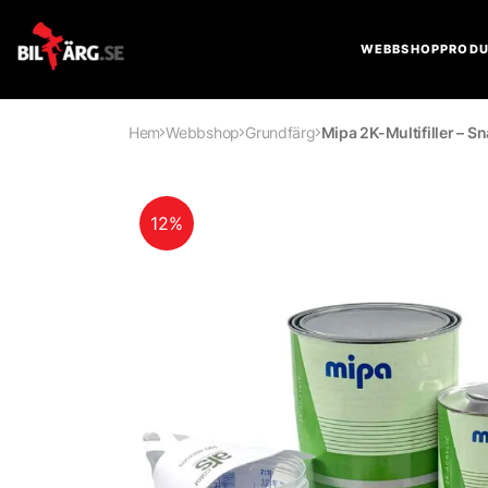
WEBBSHOP
PRODU
Hem
Webbshop
Grundfärg
Mipa 2K-Multifiller – S
12%