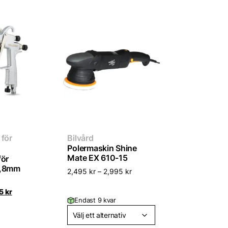
 för
Bilvård
Polermaskin Shine
Mate EX 610-15
för
1,8mm
2,495
kr
–
2,995
kr
Det
95
kr
rungliga
nuvarande
Endast 9 kvar
t
priset
är:
 kr.
1,495 kr.