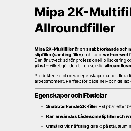
Mipa 2K-Multifi
Allroundfiller
Mipa 2K-Multifiller
är en
snabbtorkande och m
slipfiller (sanding filler)
och som
wet-on-wet fi
Den är utvecklad för professionell billackering 
plast
– vilket gör den till en verklig
allroundlösn
Produkten kombinerar egenskaperna hos flera fill
arbetsmoment. Perfekt för både hel- och dellac
Egenskaper och Fördelar
Snabbtorkande 2K-filler
– slipbar efter 
Kan användas både som slipfiller och
we
Utmärkt vidhäftning
direkt på stål, alumi