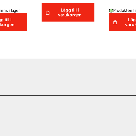
Lägg till i
inns i lager
Produkten fi
varukorgen
g till i
Lägg
ukorgen
varu