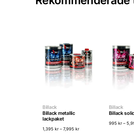
Rekommenderade t
Billack
Billack
Billack metallic
Billack sol
lackpaket
995
kr
–
5,
1,395
kr
–
7,995
kr