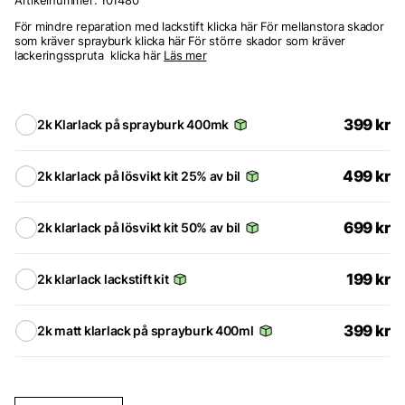
Artikelnummer:
101480
För mindre reparation med lackstift klicka här För mellanstora skador
som kräver sprayburk klicka här För större skador som kräver
lackeringsspruta klicka här
Läs mer
399
kr
2k Klarlack på sprayburk 400mk
499
kr
2k klarlack på lösvikt kit 25% av bil
699
kr
2k klarlack på lösvikt kit 50% av bil
199
kr
2k klarlack lackstift kit
399
kr
2k matt klarlack på sprayburk 400ml