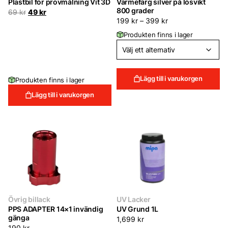
Plastbil för provmålning Vit 3D
Värmefärg silver på lösvikt
800 grader
Det
Det
69
kr
49
kr
ursprungliga
nuvarande
199
kr
–
399
kr
priset
priset
Produkten finns i lager
var:
är:
69 kr.
49 kr.
Lägg till i varukorgen
Produkten finns i lager
Lägg till i varukorgen
Övrig billack
UV Lacker
PPS ADAPTER 14×1 invändig
UV Grund 1L
gänga
1,699
kr
190
kr