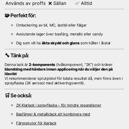
Används av proffs
❌ Sällan
✅ Alltid
🧩 Perfekt för:
Omlackering av bil, MC, lastbil eller fälgar
Avslutande lager över basfärg, metallic eller candy
Dig som vill ha
äkta skydd och glans
som håller i åratal
🔧 Tänk på:
Denna lack är
2-komponents
(tvåkomponent, “2K”) och kräver
blandning med härdare innan applicering när du väljer den på
lösvikt
Vi rekommenderar sprutpistol för bästa resultat då, men finns även i
sprayflaska (2K aerosol med aktiveringsventil).
🛒 Se också:
2K Klarlack i sprayflaska – för mindre reparationer
Basfärger & metalliclack att kombinera med
Färgsprutor för klarlack