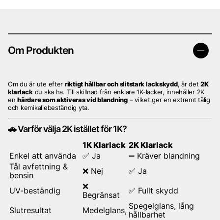
Om Produkten
Om du är ute efter
riktigt hållbar och slitstark lackskydd
, är det
2K
klarlack
du ska ha. Till skillnad från enklare 1K-lacker, innehåller 2K
en
härdare som aktiveras vid blandning
– vilket ger en extremt tålig
och kemikaliebeständig yta.
🚗 Varför välja 2K istället för 1K?
1K Klarlack
2K Klarlack
Enkel att använda
✅ Ja
➖ Kräver blandning
Tål avfettning &
❌ Nej
✅ Ja
bensin
❌
UV-beständig
✅ Fullt skydd
Begränsat
Spegelglans, lång
Slutresultat
Medelglans,
hållbarhet