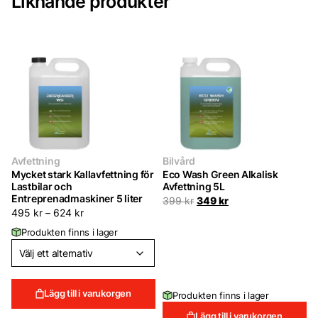
Liknande produkter
Avfettning
Bilvård
Mycket stark Kallavfettning för
Eco Wash Green Alkalisk
Lastbilar och
Avfettning 5L
Entreprenadmaskiner 5 liter
Det
Det
399
kr
349
kr
ursprungliga
nuvarande
495
kr
–
624
kr
priset
priset
Produkten finns i lager
var:
är:
399 kr.
349 kr.
Lägg till i varukorgen
Produkten finns i lager
Lägg till i varukorgen