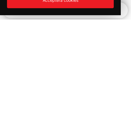
Acceptera cookies
Snabbnavigering
Vinter REA!
Kampanjer och utförsäljning