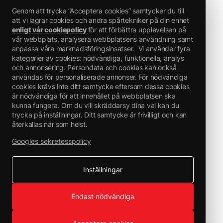
Genom att trycka ”Acceptera cookies” samtycker du till
att vi lagrar cookies och andra spårtekniker på din enhet
enligt vår cookiepolicy
för att förbättra upplevelsen på
vår webbplats, analysera webbplatsens användning samt
anpassa våra marknadsföringsinsatser.
Vi använder fyra
kategorier av cookies: nödvändiga, funktionella, analys
och annonsering. Persondata och cookies kan också
användas för personaliserade annonser. För nödvändiga
– SKADLIG
cookies krävs inte ditt samtycke eftersom dessa cookies
är nödvändiga för att innehållet på webbplatsen ska
kunna fungera. Om du vill skräddarsy dina val kan du
Signalord: Varning
trycka på inställningar. Ditt samtycke är frivilligt och kan
återkallas när som helst.
Faroangivelser:
Googles sekretesspolicy
Skadligt vid förtäring. (H302)
Kan orsaka allergisk hudreaktion. (H317)
Inställningar
Endast nödvändiga