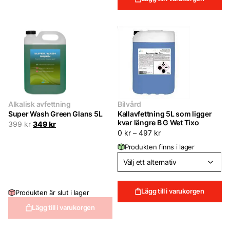
Alkalisk avfettning
Bilvård
Super Wash Green Glans 5L
Kallavfettning 5L som ligger
kvar längre B G Wet Tixo
Det
Det
399
kr
349
kr
ursprungliga
nuvarande
0
kr
–
497
kr
priset
priset
Produkten finns i lager
var:
är:
399 kr.
349 kr.
Lägg till i varukorgen
Produkten är slut i lager
Lägg till i varukorgen