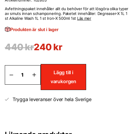
Artikelnummer:
102803
Avfettningspaket innehåller allt du behöver för att lösgöra olika typer
av smuts innan schamponering. Paketet innehåller: Degreaser-X 1L 1
st Alkaline Wash 1L 1 st Iron-X 500ml 1st
Läs mer
Produkten är slut i lager
440
kr
240
kr
Avfettningspaket
Lägg till i
mängd
varukorgen
Trygga leveranser över hela Sverige