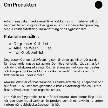
Om Produkten
Avfettningspaket med svensktillverkat kem som innehåller allt du
behöver för att lösgöra olika typer av smuts innan schamponering.
Med Alkalisk avfettning, Kallavfettning och Flygrostlösare
Paketet innehåller:
Degreaser-X 1L 1 st
Alkaline Wash 1L 1 st
Iron-X 500ml 1st
Degreaser-X är en kallavfettning som är tixotrop, vilket gör att den
får länge verkningstid på lacken. Den löser effektivt vägsalt, asfalt
och övrig oljebaserad smuts. Den är skonsam mot känsliga plaster
och fungerar också på blöt lack vilket är vanligt när du åker in i
tvätthallen nu under vintern.
Alkaline Wash är vår bästsäljande Alkaliska avfettning. Utspädbar och
du får ut 15-50 liter färdigblandad Alkalisk avfettning från en 1 liters
flaska. Produkten löser organisk smuts.
Iron-X är en Flygrostlösare som är pH-neutral, den ändrar färg till lila
när den löser metallpartiklar. En produkt som är extra viktig nu under
vintern när dubbdäckssäsongen är här.