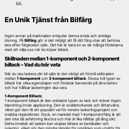
bil.
En Unik Tjänst från Bilfärg
Ingen annan på marknaden erbjuder denna enkla och smidiga
lösning. På
Bilfärg
gör vi det möjligt att få rätt färg utan att behöva
leta efter färgkoden själv. Det här är bara en av de många fördelarna
med att välja oss när du köper billack.
Skillnaden mellan 1-komponent och 2-komponent
billack – Vad du bör veta
När du ska lackera din bil själv är det viktigt att förstå skillnaden
mellan
1-komponent
och
2-komponent billack
. Dessa två typer av
billack har olika egenskaper och fördelar beroende på dina behov
och hur hållbar lackeringen ska vara.
1-Komponent Billack:
1-komponent billack är den enklaste typen av lack och kräver ingen
blandning innan applicering. Den är snabbtorkande och lättanvänd,
vilket gör den till ett populärt val för mindre lackeringsprojekt och
snabba reparationer. Dock, en nackdel med 1-komponentfärg är att
den inte tål avfettning lika bra och inte är lika hållbar på lång sikt.
Detta innebär att lacken kan skadas lättare av kemikalier och
polering, vilket gör den mindre lämplig för områden som utsätts för