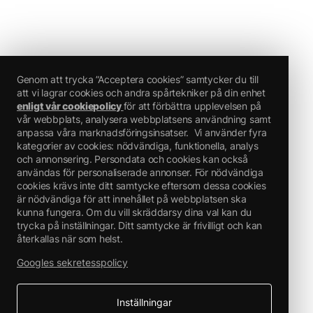
Riskbestämmande komponenter för etikettering:
Hexamethylene diisocyanate, oligomers
aceton, butylacetat, Kolväten, C9, aromater
Faroangivelser:
H222 Extremt brandfarlig aerosol.
H229 Tryckbehållare: Kan sprängas vid uppvärmning.
H319 Orsakar allvarlig ögonirritation.
Genom att trycka ”Acceptera cookies” samtycker du till
H317 Kan orsaka allergisk hudreaktion.
att vi lagrar cookies och andra spårtekniker på din enhet
H336 Kan göra att man blir dåsig eller omtöcknad.
H412 Skadliga långtidseffekter för vattenlevande organismer.
enligt vår cookiepolicy
för att förbättra upplevelsen på
Ytterligare uppgifter:
vår webbplats, analysera webbplatsens användning samt
EUH066 Upprepad kontakt kan ge torr hud eller hudsprickor.
anpassa våra marknadsföringsinsatser.
Vi använder fyra
EUH204 Innehåller isocyanater. Kan orsaka en allergisk reaktion.
kategorier av cookies: nödvändiga, funktionella, analys
Endast för yrkesmässigt bruk.
och annonsering. Persondata och cookies kan också
Utan tillräcklig ventilation kan explosionsfarliga blandningar bildas
användas för personaliserade annonser. För nödvändiga
cookies krävs inte ditt samtycke eftersom dessa cookies
är nödvändiga för att innehållet på webbplatsen ska
kunna fungera. Om du vill skräddarsy dina val kan du
trycka på inställningar. Ditt samtycke är frivilligt och kan
återkallas när som helst.
Googles sekretesspolicy
Inställningar