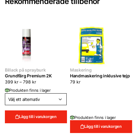
Rekommenderade tillbehör
Billack på sprayburk
Maskering
Grundfärg Premium 2K
Handmaskering inklusive tejp
399
kr
–
798
kr
79
kr
Produkten finns i lager
Lägg till i varukorgen
Produkten finns i lager
Lägg till i varukorgen