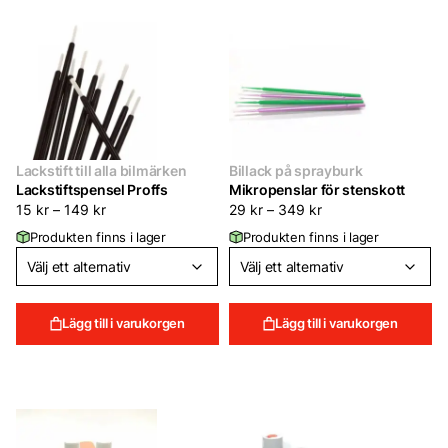
Lackstift till alla bilmärken
Billack på sprayburk
Lackstiftspensel Proffs
Mikropenslar för stenskott
15
kr
–
149
kr
29
kr
–
349
kr
Produkten finns i lager
Produkten finns i lager
Lägg till i varukorgen
Lägg till i varukorgen