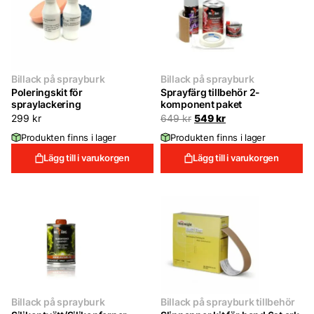
Billack på sprayburk
Billack på sprayburk
Poleringskit för
Sprayfärg tillbehör 2-
spraylackering
komponent paket
Det
Det
299
kr
649
kr
549
kr
ursprungliga
nuvarande
Produkten finns i lager
Produkten finns i lager
priset
priset
var:
är:
Lägg till i varukorgen
Lägg till i varukorgen
649 kr.
549 kr.
Billack på sprayburk
Billack på sprayburk tillbehör