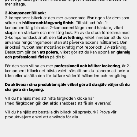
mer slitage.
2-Komponent Billack:
2-komponent billack är den mer avancerade lösningen för dem som
söker en
hållbar och långvarig finish
. Till skillnad från 1-
komponentfärg blandas 2-komponentfärgen med härdare, vilket
skapar en starkare och mer tålig lack. En av de stora fördelarna med
2-komponentlack är att den
tål avfettning
, vilket innebär att du kan
använda rengöringsmedel utan att påverka lackens hållbarhet. Den
är också mycket mer motståndskraftig mot repor och UV-strålning.
Dessutom går den
att polera
, vilket gör att du kan uppnå en
glansig
och professionell finish
på din bil.
För den som vill ha en mer
professionell och hållbar lackering
, är 2-
komponent billack det bästa valet, särskilt om du planerar att polera
bilen eller utsätta den för tuffare väderförhållanden och rengöring.
Du aktiverar dina produkter själv vilket gör att du själv
väljer då du
ska göra din lagning.
Vill du ha hjälp med att
hitta färgkoden klicka här
(med färgkoden går det alltid snabbast att få sin leverans)
Vill du ha hjälp att beställa din billack på sprayburk? Prova vår
produktväljare enkel att använda för alla