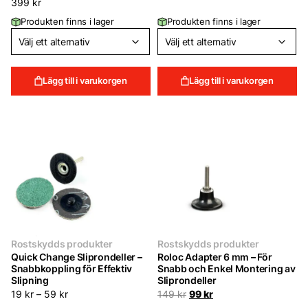
399
kr
Produkten finns i lager
Produkten finns i lager
Lägg till i varukorgen
Lägg till i varukorgen
Rostskydds produkter
Rostskydds produkter
Quick Change Sliprondeller –
Roloc Adapter 6 mm – För
Snabbkoppling för Effektiv
Snabb och Enkel Montering av
Slipning
Sliprondeller
Det
Det
19
kr
–
59
kr
149
kr
99
kr
ursprungliga
nuvarande