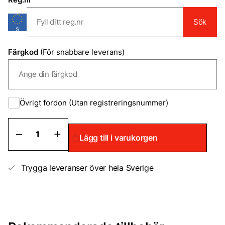
Sök
Färgkod
(För snabbare leverans)
Övrigt fordon (Utan registreringsnummer)
Billack
Lägg till i varukorgen
på
sprayburk
kit
2k
Trygga leveranser över hela Sverige
för
metallic
&
alla
lacker
mängd