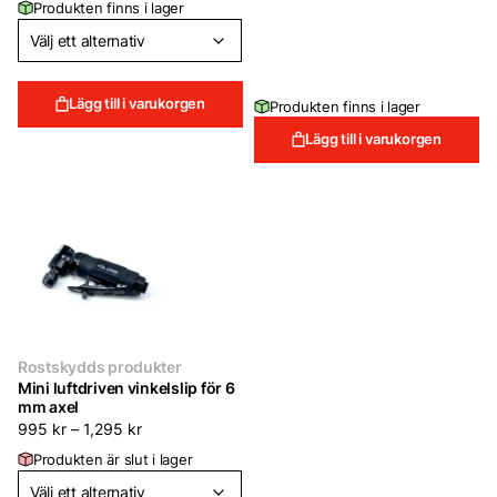
Produkten finns i lager
priset
priset
var:
är:
149 kr.
99 kr.
Lägg till i varukorgen
Produkten finns i lager
Lägg till i varukorgen
Rostskydds produkter
Mini luftdriven vinkelslip för 6
mm axel
995
kr
–
1,295
kr
Produkten är slut i lager