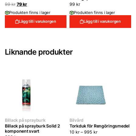
Det
Det
99
kr
79
kr
99
kr
ursprungliga
nuvarande
Produkten finns i lager
Produkten finns i lager
priset
priset
var:
är:
Lägg till i varukorgen
Lägg till i varukorgen
99 kr.
79 kr.
Liknande produkter
Billack på sprayburk
Bilvård
Billack på sprayburk Solid 2
Torkduk för Rengöringsmedel
komponent svart
10
kr
–
995
kr