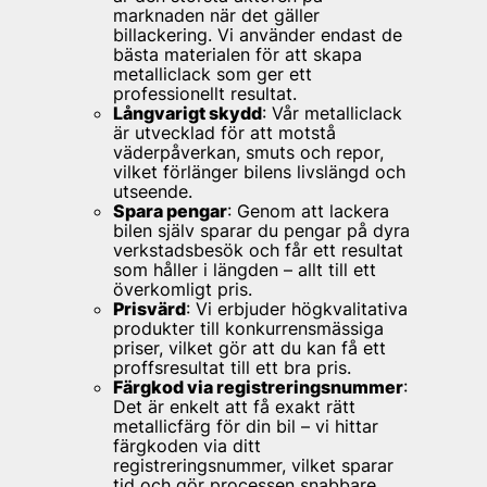
marknaden när det gäller
billackering. Vi använder endast de
bästa materialen för att skapa
metalliclack som ger ett
professionellt resultat.
Långvarigt skydd
: Vår metalliclack
är utvecklad för att motstå
väderpåverkan, smuts och repor,
vilket förlänger bilens livslängd och
utseende.
Spara pengar
: Genom att lackera
bilen själv sparar du pengar på dyra
verkstadsbesök och får ett resultat
som håller i längden – allt till ett
överkomligt pris.
Prisvärd
: Vi erbjuder högkvalitativa
produkter till konkurrensmässiga
priser, vilket gör att du kan få ett
proffsresultat till ett bra pris.
Färgkod via registreringsnummer
:
Det är enkelt att få exakt rätt
metallicfärg för din bil – vi hittar
färgkoden via ditt
registreringsnummer, vilket sparar
tid och gör processen snabbare.