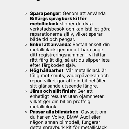
Spara pengar
: Genom att använda
Bilfärgs sprayburk kit för
metalliclack
slipper du dyra
verkstadsbesök och kan istället göra
reparationerna själv, vilket sparar
både tid och pengar.
Enkel att använda
: Beställ enkelt din
metalliclack genom att bara ange
ditt registreringsnummer – vi hittar
rätt färg åt dig, så att du slipper leta
efter färgkoden själv.
Hög hållbarhet
: Vår metalliclack är
tålig mot smuts, väderpåverkan och
repor, vilket gör att din bil behåller
sitt glänsande utseende längre.
Jämn och slät finish
: Ger ett
enhetligt resultat utan ojämnheter,
vilket ger din bil en proffsig
metalliclook.
Passar alla bilmärken
: Oavsett om
du har en Volvo, BMW, Audi eller
någon annan bilmodell, fungerar
detta sprayburk kit för metalliclack