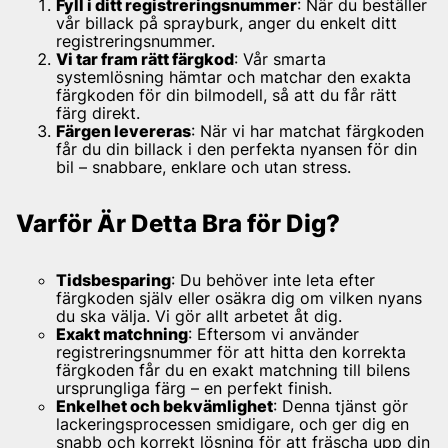
Fyll i ditt registreringsnummer
: När du beställer
vår billack på sprayburk, anger du enkelt ditt
registreringsnummer.
Vi tar fram rätt färgkod
: Vår smarta
systemlösning hämtar och matchar den exakta
färgkoden för din bilmodell, så att du får rätt
färg direkt.
Färgen levereras
: När vi har matchat färgkoden
får du din billack i den perfekta nyansen för din
bil – snabbare, enklare och utan stress.
Varför Är Detta Bra för Dig?
Tidsbesparing
: Du behöver inte leta efter
färgkoden själv eller osäkra dig om vilken nyans
du ska välja. Vi gör allt arbetet åt dig.
Exakt matchning
: Eftersom vi använder
registreringsnummer för att hitta den korrekta
färgkoden får du en exakt matchning till bilens
ursprungliga färg – en perfekt finish.
Enkelhet och bekvämlighet
: Denna tjänst gör
lackeringsprocessen smidigare, och ger dig en
snabb och korrekt lösning för att fräscha upp din