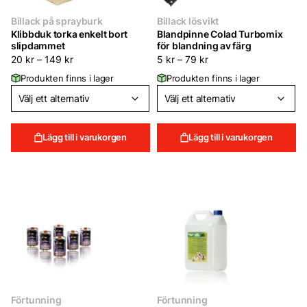
Billack på sprayburk
Billack lösvikt
Klibbduk torka enkelt bort
Blandpinne Colad Turbomix
slipdammet
för blandning av färg
20
kr
–
149
kr
5
kr
–
79
kr
Produkten finns i lager
Produkten finns i lager
Lägg till i varukorgen
Lägg till i varukorgen
Förtunning
Förtunning