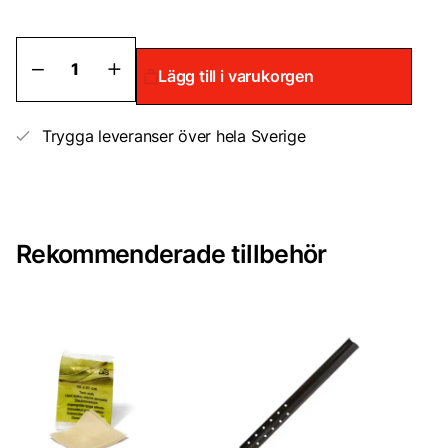
Express
Lägg till i varukorgen
klarlack
CX
2
mängd
Trygga leveranser över hela Sverige
Rekommenderade tillbehör