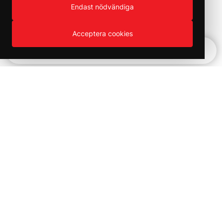
Endast nödvändiga
Faroangivelser:
H226 Brandfarlig vätska och ånga.
H332 Skadligt vid inandning.
Acceptera cookies
H317 Kan orsaka allergisk hudreaktion.
H335 Kan orsaka irritation i luftvägarna.
H336 Kan göra att man blir dåsig eller omtöcknad.
Snabbnavigering
EUH066 Upprepad kontakt kan ge torr hud eller hudsprickor.
EUH204 Innehåller isocyanater. Kan orsaka en allergisk reaktion.
Vinter REA!
Kampanjer och utförsäljning