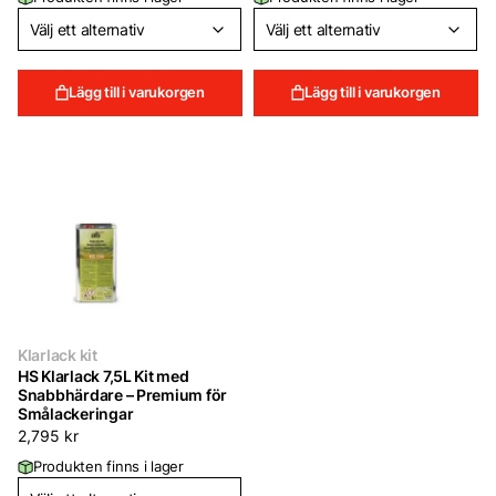
Lägg till i varukorgen
Lägg till i varukorgen
Klarlack kit
HS Klarlack 7,5L Kit med
Snabbhärdare – Premium för
Smålackeringar
2,795
kr
Produkten finns i lager