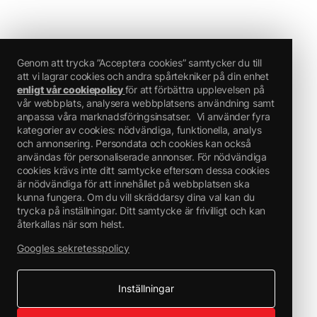
Genom att trycka ”Acceptera cookies” samtycker du till
att vi lagrar cookies och andra spårtekniker på din enhet
– BRANDFARLIG
enligt vår cookiepolicy
för att förbättra upplevelsen på
vår webbplats, analysera webbplatsens användning samt
anpassa våra marknadsföringsinsatser.
Vi använder fyra
kategorier av cookies: nödvändiga, funktionella, analys
och annonsering. Persondata och cookies kan också
användas för personaliserade annonser. För nödvändiga
cookies krävs inte ditt samtycke eftersom dessa cookies
är nödvändiga för att innehållet på webbplatsen ska
kunna fungera. Om du vill skräddarsy dina val kan du
– SKADLIG
trycka på inställningar. Ditt samtycke är frivilligt och kan
–
återkallas när som helst.
Signalord: Varning
Googles sekretesspolicy
Riskbestämmande komponenter för etikettering:
Hexamethylene diisocyanate, oligomers
butylacetat
Inställningar
1-etoxi-2-propylacetat
hexametylen-1,6-diisocyanat