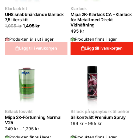
Klarlack kit
Klarlack
UHS snabbhärdande klarlack
Mipa 2K-Klarlack CA – Klarlack
7,5 liters kit
för Metall med Direkt
Vidhäftning
Det
Det
1,995
kr
1,495
kr
ursprungliga
nuvarande
495
kr
priset
priset
Produkten är slut i lager
Produkten finns i lager
var:
är:
1,995 kr.
1,495 kr.
Lägg till i varukorgen
Lägg till i varukorgen
Billack lösvikt
Billack på sprayburk tillbehör
Mipa 2K-Förtunning Normal
Silikontvätt Premium Spray
V25
199
kr
–
995
kr
249
kr
–
1,295
kr
Produkten finns i lager
Produkten finns i lager