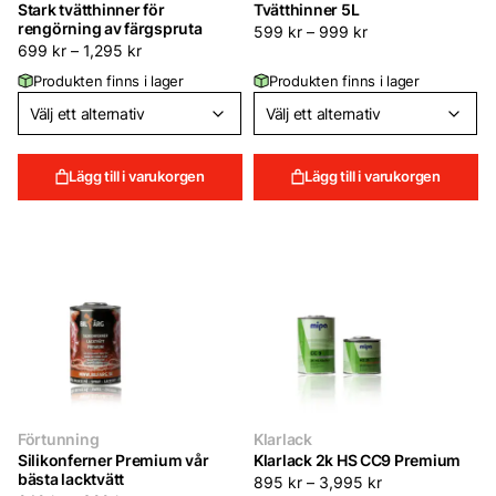
Stark tvätthinner för
Tvätthinner 5L
rengörning av färgspruta
599
kr
–
999
kr
699
kr
–
1,295
kr
Produkten finns i lager
Produkten finns i lager
Lägg till i varukorgen
Lägg till i varukorgen
Förtunning
Klarlack
Silikonferner Premium vår
Klarlack 2k HS CC9 Premium
bästa lacktvätt
895
kr
–
3,995
kr