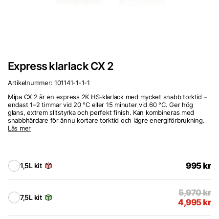
Express klarlack CX 2
Artikelnummer:
101141-1-1-1
Mipa CX 2 är en express 2K HS-klarlack med mycket snabb torktid –
endast 1–2 timmar vid 20 °C eller 15 minuter vid 60 °C. Ger hög
glans, extrem slitstyrka och perfekt finish. Kan kombineras med
snabbhärdare för ännu kortare torktid och lägre energiförbrukning.
Läs mer
995
kr
1,5L kit
5,970
kr
7,5L kit
4,995
kr