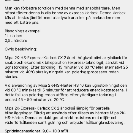
Man kan förbättra torktiden med denna med snabbhärdare. Men
oftast täcker denna in alla behov av express klarlack. Denna klarlack
tåls att testas jämfört med alla dyra klarlacker på marknaden men
med ett bättre pris.
Blandnings exempel:
1L klarlack
0,5L härdare
Övrig beskrivning:
Mipa 2K-HS-Express-Klarlack CX 2 är ett högkvalitativt akrylatlack för
snabb och ekonomisk bilreparation (express-teknologi), särskilt vid
ugnstorkning. Efter torkning i 15 minuter vid 60 °C eller alternativt 25
minuter vid 40°C plus kylningstid kan poleringsprocessen redan
startas.
Vid användning av Mipa 2K-HS-Härter HS 10 kan ugnstorkningstiden
vid 60 °C minskas till 5 minuter för att reducera energikostnaderna. I
detta fall kan polering redan utföras efter ytterligare torkning i
endast 45 – 50 minuter vid 20 °C.
Mipa 2K-Express-Klarlack CX 2 är också lämplig för partiella
bilbeläggningar. Färdig att använda efter tillsats av härdare Mipa 2K-
HS-Härter. Denna produkt ger utmärkt resistens mot miljö- och
väderförhållanden samt gulning och erbjuder hållbar glansbevaring.
Spridningshastighet: 9,0 – 10,0 m²/l