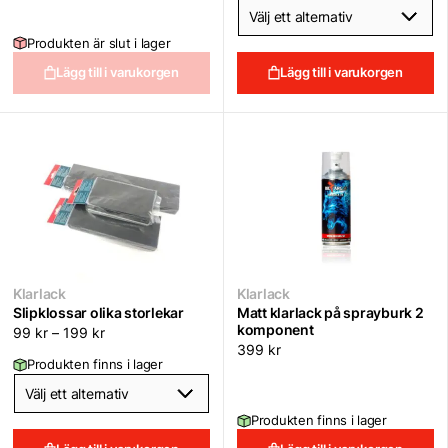
Produkten är slut i lager
Lägg till i varukorgen
Lägg till i varukorgen
Klarlack
Klarlack
Slipklossar olika storlekar
Matt klarlack på sprayburk 2
komponent
99
kr
–
199
kr
399
kr
Produkten finns i lager
Produkten finns i lager