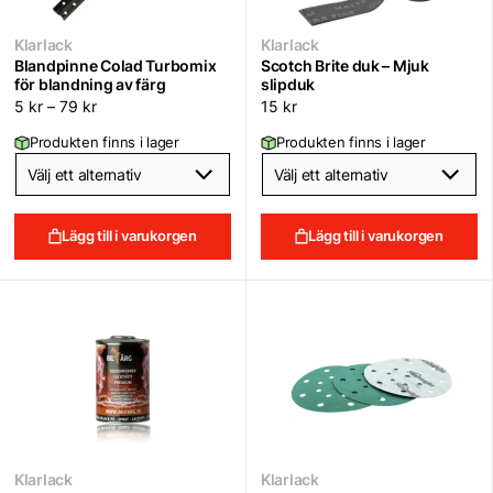
Klarlack
Klarlack
Blandpinne Colad Turbomix
Scotch Brite duk – Mjuk
för blandning av färg
slipduk
5
kr
–
79
kr
15
kr
Produkten finns i lager
Produkten finns i lager
Lägg till i varukorgen
Lägg till i varukorgen
Klarlack
Klarlack