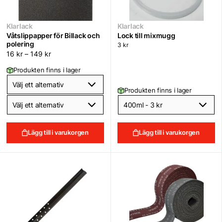
Klarlack
Klarlack
Våtslippapper för Billack och
Lock till mixmugg
polering
3
kr
16
kr
–
149
kr
Produkten finns i lager
Produkten finns i lager
Lägg till i varukorgen
Lägg till i varukorgen