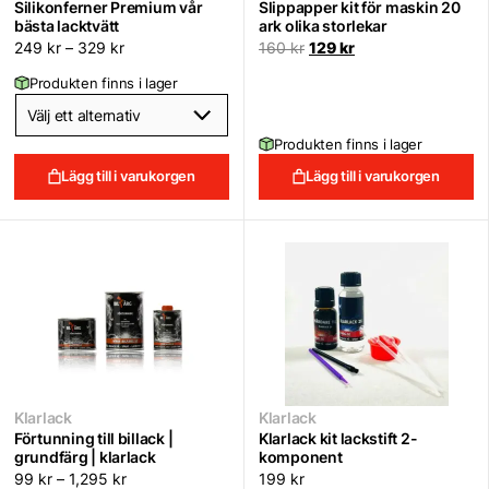
Silikonferner Premium vår
Slippapper kit för maskin 20
bästa lacktvätt
ark olika storlekar
Det
Det
249
kr
–
329
kr
160
kr
129
kr
ursprungliga
nuvarande
priset
priset
Produkten finns i lager
var:
är:
160 kr.
129 kr.
Produkten finns i lager
Lägg till i varukorgen
Lägg till i varukorgen
Klarlack
Klarlack
Förtunning till billack |
Klarlack kit lackstift 2-
grundfärg | klarlack
komponent
99
kr
–
1,295
kr
199
kr