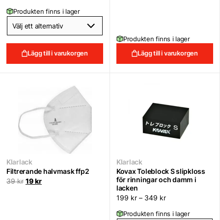
Produkten finns i lager
Produkten finns i lager
Lägg till i varukorgen
Lägg till i varukorgen
Klarlack
Klarlack
Filtrerande halvmask ffp2
Kovax Toleblock S slipkloss
för rinningar och damm i
Det
Det
39
kr
19
kr
lacken
ursprungliga
nuvarande
priset
priset
199
kr
–
349
kr
var:
är:
39 kr.
19 kr.
Produkten finns i lager