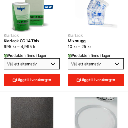
Klarlack
Klarlack
Klarlack CC 14 Thix
Mixmugg
995
kr
–
4,995
kr
10
kr
–
25
kr
Produkten finns i lager
Produkten finns i lager
Lägg till i varukorgen
Lägg till i varukorgen