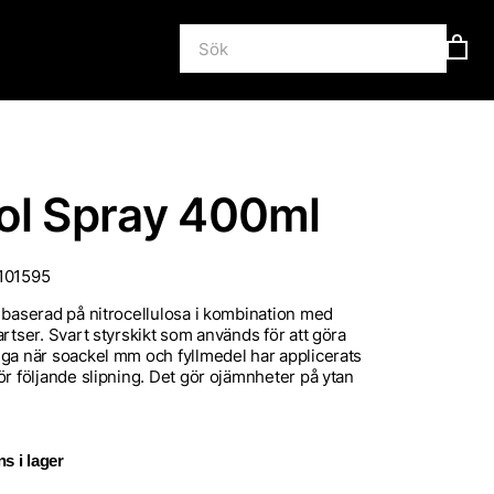
ol Spray 400ml
101595
 baserad på nitrocellulosa i kombination med
artser. Svart styrskikt som används för att göra
ga när soackel mm och fyllmedel har applicerats
ör följande slipning. Det gör ojämnheter på ytan
s i lager