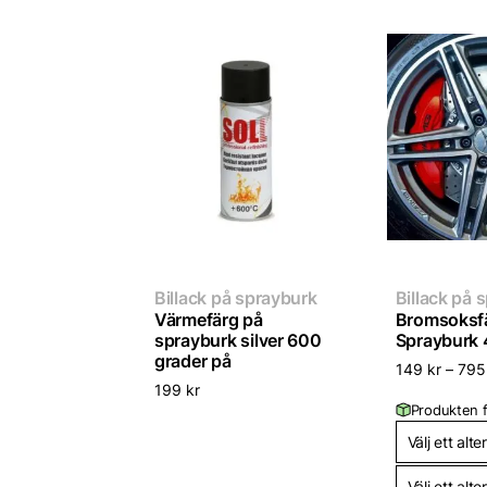
Billack på sprayburk
Billack på 
Värmefärg på
Bromsoksf
sprayburk silver 600
Sprayburk
grader på
149
kr
–
79
199
kr
Produkten f