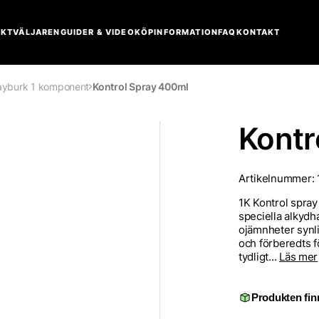
KTVÄLJAREN
GUIDER & VIDEO
KÖPINFORMATION
FAQ
KONTAKT
rayburk 1 komponent
Kontrol Spray 400ml
Kontr
Artikelnummer:
1K Kontrol spray
speciella alkydh
ojämnheter synli
och förberedts f
tydligt...
Läs mer
Produkten finn