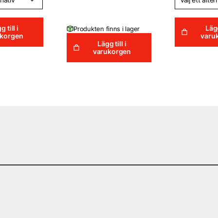
g till i
Lägg
Produkten finns i lager
ukorgen
varu
Lägg till i
varukorgen