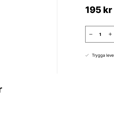
195
kr
Kontrol
Spray
400ml
mängd
Trygga leve
r