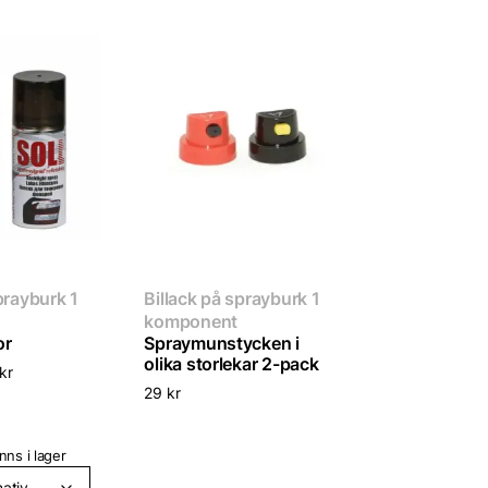
prayburk 1
Billack på sprayburk 1
komponent
or
Spraymunstycken i
olika storlekar 2-pack
kr
29
kr
nns i lager