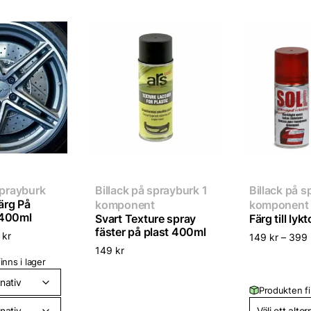
sprayburk
Billack på sprayburk 1
Billack på s
ärg På
komponent
komponent
 400ml
Svart Texture spray
Färg till lykt
fäster på plast 400ml
5
kr
149
kr
–
399
149
kr
inns i lager
Produkten fi