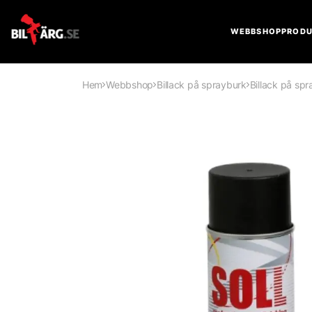
WEBBSHOP
PRODU
Hem
Webbshop
Billack på sprayburk
Billack på sp