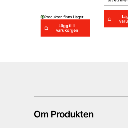
Läg
Produkten finns i lager
var
Lägg till i
varukorgen
Om Produkten