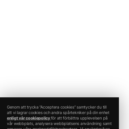
– SKADLIG
–
Signalord: Fara
Riskbestämmande komponenter för etikettering:
aceton, etylacetat, butylacetat, Kolväten, C9, aromater
Faroangivelser:
H222 Extremt brandfarlig aerosol.
H229 Tryckbehållare: Kan sprängas vid uppvärmning.
H319 Orsakar allvarlig ögonirritation.
H336 Kan göra att man blir dåsig eller omtöcknad.
Ytterligare uppgifter:
EUH066 Upprepad kontakt kan ge torr hud eller hudsprickor.
Utan tillräcklig ventilation kan explosionsfarliga blandningar bildas.
Genom att trycka ”Acceptera cookies” samtycker du till
att vi lagrar cookies och andra spårtekniker på din enhet
enligt vår cookiepolicy
för att förbättra upplevelsen på
vår webbplats, analysera webbplatsens användning samt
anpassa våra marknadsföringsinsatser.
Vi använder fyra