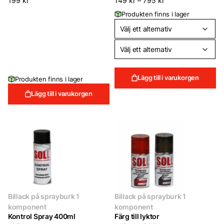
199
kr
149
kr
–
795
kr
Produkten finns i lager
Lägg till i varukorgen
Produkten finns i lager
Lägg till i varukorgen
Billack på sprayburk 1
Billack på sprayburk 1
komponent
komponent
Kontrol Spray 400ml
Färg till lyktor