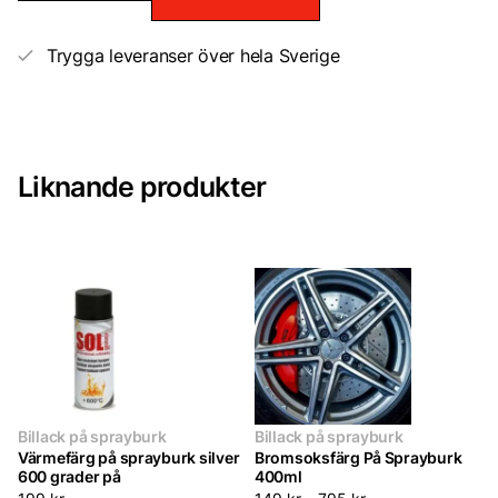
fäster
på
plast
Trygga leveranser över hela Sverige
400ml
mängd
Liknande produkter
Billack på sprayburk
Billack på sprayburk
Värmefärg på sprayburk silver
Bromsoksfärg På Sprayburk
600 grader på
400ml