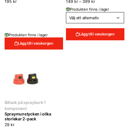
195
kr
149
kr
–
399
kr
Produkten finns i lager
Lägg till i varukorgen
Produkten finns i lager
Lägg till i varukorgen
Billack på sprayburk 1
komponent
Spraymunstycken i olika
storlekar 2-pack
29
kr