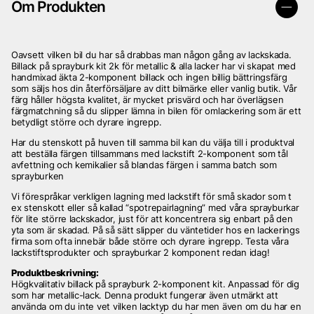
Om Produkten
Oavsett vilken bil du har så drabbas man någon gång av lackskada.
Billack på sprayburk kit 2k för metallic & alla lacker har vi skapat med
handmixad äkta 2-komponent billack och ingen billig bättringsfärg
som säljs hos din återförsäljare av ditt bilmärke eller vanlig butik. Vår
färg håller högsta kvalitet, är mycket prisvärd och har överlägsen
färgmatchning så du slipper lämna in bilen för omlackering som är ett
betydligt större och dyrare ingrepp.
Har du stenskott på huven till samma bil kan du välja till i produktval
att beställa färgen tillsammans med lackstift 2-komponent som tål
avfettning och kemikalier så blandas färgen i samma batch som
sprayburken
Vi förespråkar verkligen lagning med lackstift för små skador som t
ex stenskott eller så kallad “spotrepairlagning” med våra sprayburkar
för lite större lackskador, just för att koncentrera sig enbart på den
yta som är skadad. På så sätt slipper du väntetider hos en lackerings
firma som ofta innebär både större och dyrare ingrepp. Testa våra
lackstiftsprodukter och sprayburkar 2 komponent redan idag!
Produktbeskrivning:
Högkvalitativ billack på sprayburk 2-komponent kit. Anpassad för dig
som har metallic-lack. Denna produkt fungerar även utmärkt att
använda om du inte vet vilken lacktyp du har men även om du har en