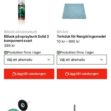
Billack på sprayburk
Bilvård
Billack på sprayburk Solid 2
Torkduk för Rengöringsmedel
komponent svart
10
kr
–
995
kr
399
kr
Produkten finns i lager
Produkten finns i lager
Lägg till i varukorgen
Lägg till i varukorgen