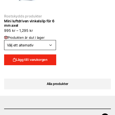
Rostskydds produkter
Mini luftdriven vinkelslip för 6
mm axel
995
kr
–
1,295
kr
Produkten är slut i lager
Lägg till i varukorgen
Alla produkter