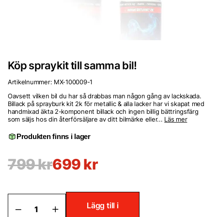
Köp spraykit till samma bil!
Artikelnummer:
MX-100009-1
Oavsett vilken bil du har så drabbas man någon gång av lackskada.
Billack på sprayburk kit 2k för metallic & alla lacker har vi skapat med
handmixad äkta 2-komponent billack och ingen billig bättringsfärg
som säljs hos din återförsäljare av ditt bilmärke eller...
Läs mer
Produkten finns i lager
799
kr
699
kr
Köp
Lägg till i
spraykit