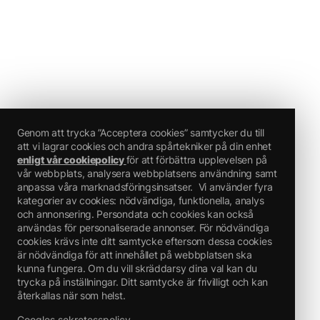
– SKADLIG
–
Signalord: Fara
Riskbestämmande komponenter för etikettering:
Hexamethylene diisocyanate, oligomers
aceton, butylacetat, Kolväten, C9, aromater
Faroangivelser:
H222 Extremt brandfarlig aerosol.
H229 Tryckbehållare: Kan sprängas vid uppvärmning.
H319 Orsakar allvarlig ögonirritation.
Genom att trycka ”Acceptera cookies” samtycker du till
H317 Kan orsaka allergisk hudreaktion.
att vi lagrar cookies och andra spårtekniker på din enhet
H336 Kan göra att man blir dåsig eller omtöcknad.
H412 Skadliga långtidseffekter för vattenlevande organismer.
enligt vår cookiepolicy
för att förbättra upplevelsen på
Ytterligare uppgifter:
vår webbplats, analysera webbplatsens användning samt
EUH066 Upprepad kontakt kan ge torr hud eller hudsprickor.
anpassa våra marknadsföringsinsatser.
Vi använder fyra
EUH204 Innehåller isocyanater. Kan orsaka en allergisk reaktion.
kategorier av cookies: nödvändiga, funktionella, analys
Endast för yrkesmässigt bruk.
och annonsering. Persondata och cookies kan också
Utan tillräcklig ventilation kan explosionsfarliga blandningar bildas
användas för personaliserade annonser. För nödvändiga
cookies krävs inte ditt samtycke eftersom dessa cookies
är nödvändiga för att innehållet på webbplatsen ska
kunna fungera. Om du vill skräddarsy dina val kan du
trycka på inställningar. Ditt samtycke är frivilligt och kan
återkallas när som helst.
Googles sekretesspolicy