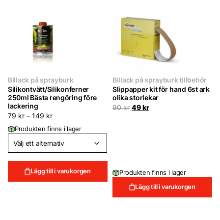
Billack på sprayburk
Billack på sprayburk tillbehör
Silikontvätt/Silikonferner
Slippapper kit för hand 6st ark
250ml Bästa rengöring före
olika storlekar
lackering
Det
Det
90
kr
49
kr
ursprungliga
nuvarande
79
kr
–
149
kr
priset
priset
Produkten finns i lager
var:
är:
90 kr.
49 kr.
Lägg till i varukorgen
Produkten finns i lager
Lägg till i varukorgen