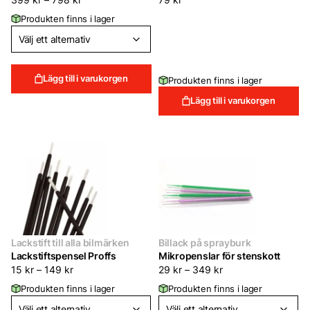
399
kr
–
798
kr
79
kr
Produkten finns i lager
Lägg till i varukorgen
Produkten finns i lager
Lägg till i varukorgen
Lackstift till alla bilmärken
Billack på sprayburk
Lackstiftspensel Proffs
Mikropenslar för stenskott
15
kr
–
149
kr
29
kr
–
349
kr
Produkten finns i lager
Produkten finns i lager