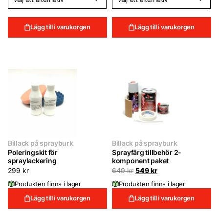
Lägg till i varukorgen
Lägg till i varukorgen
Billack på sprayburk
Billack på sprayburk
Poleringskit för
Sprayfärg tillbehör 2-
spraylackering
komponent paket
Det
Det
299
kr
649
kr
549
kr
ursprungliga
nuvarande
Produkten finns i lager
Produkten finns i lager
priset
priset
var:
är:
Lägg till i varukorgen
Lägg till i varukorgen
649 kr.
549 kr.