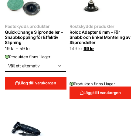
Rostskydds produkter
Rostskydds produkter
Quick Change Sliprondeller –
Roloc Adapter 6 mm – För
Snabbkoppling för Effektiv
Snabb och Enkel Montering av
Slipning
Sliprondeller
Det
Det
19
kr
–
59
kr
149
kr
99
kr
ursprungliga
nuvarande
Produkten finns i lager
priset
priset
var:
är:
149 kr.
99 kr.
Lägg till i varukorgen
Produkten finns i lager
Lägg till i varukorgen