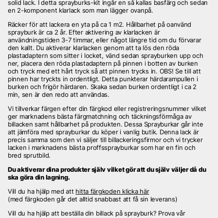
solid lack. I detta sprayburks-kit ingår en så kallas basfärg och sedan
en 2-komponent klarlack som man lägger ovanpå.
Räcker för att lackera en yta på ca 1 m2. Hållbarhet på oanvänd
sprayburk är ca 2 år. Efter aktivering av klarlacken är
användningstiden 3-7 timmar, eller något längre tid om du förvarar
den kallt. Du aktiverar klarlacken genom att ta lös den röda
plastadaptern som sitter i locket, vänd sedan sprayburken upp och
ner, placera den röda plastadaptern på pinnen i botten av burken
och tryck med ett hårt tryck så att pinnen trycks in. OBS! Se till att
pinnen har tryckts in ordentligt. Detta punkterar härdarampullen i
burken och frigör härdaren. Skaka sedan burken ordentligt i ca 2
min, sen är den redo att användas.
Vi tillverkar färgen efter din färgkod eller registreringsnummer vilket
ger marknadens bästa färgmatchning och täckningsförmåga av
billacken samt hållbarhet på produkten. Dessa Sprayburkar går inte
att jämföra med sprayburkar du köper i vanlig butik. Denna lack är
precis samma som den vi säljer till billackeringsfirmor och vi trycker
lacken i marknadens bästa proffssprayburkar som har en fin och
bred sprutbild.
Du aktiverar dina produkter själv vilket gör att du själv
väljer då du
ska göra din lagning.
Vill du ha hjälp med att
hitta färgkoden klicka här
(med färgkoden går det alltid snabbast att få sin leverans)
Vill du ha hjälp att beställa din billack på sprayburk? Prova vår