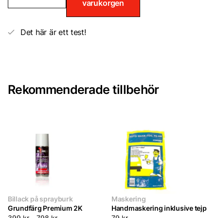
varukorgen
till
samma
bil!
mängd
Det här är ett test!
Rekommenderade tillbehör
Billack på sprayburk
Maskering
Grundfärg Premium 2K
Handmaskering inklusive tejp