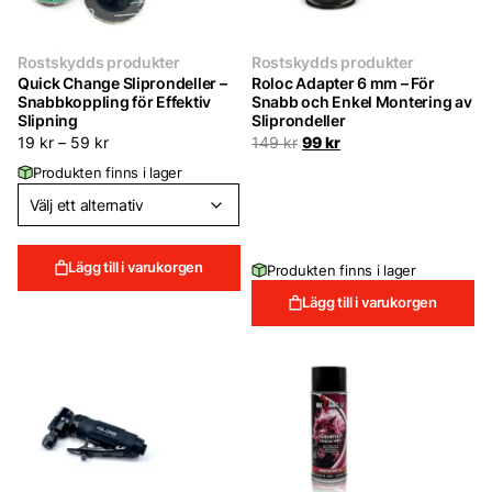
Rostskydds produkter
Rostskydds produkter
Quick Change Sliprondeller –
Roloc Adapter 6 mm – För
Snabbkoppling för Effektiv
Snabb och Enkel Montering av
Slipning
Sliprondeller
Det
Det
19
kr
–
59
kr
149
kr
99
kr
ursprungliga
nuvarande
Produkten finns i lager
priset
priset
var:
är:
149 kr.
99 kr.
Lägg till i varukorgen
Produkten finns i lager
Lägg till i varukorgen