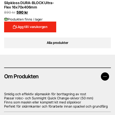
Slipkloss DURA-BLOCK Ultra-
Flex 16x70x406mm
Det
Det
890
kr
590
kr
ursprungliga
nuvarande
Produkten finns i lager
priset
priset
var:
är:
Lägg till i varukorgen
890 kr.
590 kr.
Alla produkter
Om Produkten
Smidig och effektiv slipmaskin för borttagning av rost
Passar roloc- och Sunmight Quick Change-skivor (50 mm)
Finns som maskin eller komplett kit med slipskivor
Perfekt för skärmkanter och förarbete innan spackel och grundfärg