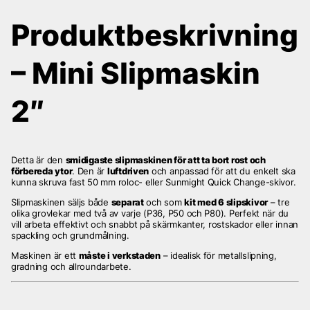
Produktbeskrivning
– Mini Slipmaskin
2″
Detta är den
smidigaste slipmaskinen för att ta bort rost och
förbereda ytor
. Den är
luftdriven
och anpassad för att du enkelt ska
kunna skruva fast 50 mm roloc- eller Sunmight Quick Change-skivor.
Slipmaskinen säljs både
separat
och som
kit med 6 slipskivor
– tre
olika grovlekar med två av varje (P36, P50 och P80). Perfekt när du
vill arbeta effektivt och snabbt på skärmkanter, rostskador eller innan
spackling och grundmålning.
Maskinen är ett
måste i verkstaden
– idealisk för metallslipning,
gradning och allroundarbete.