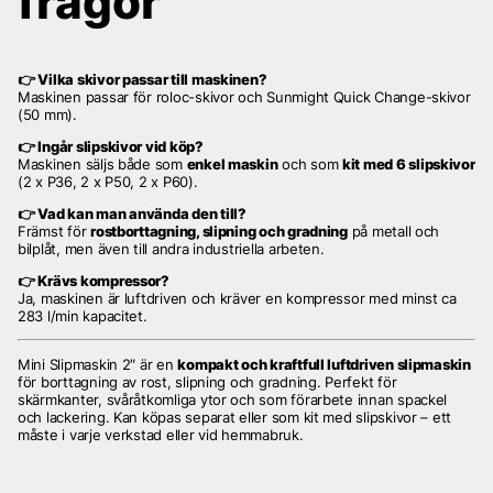
frågor
👉 Vilka skivor passar till maskinen?
Maskinen passar för roloc-skivor och Sunmight Quick Change-skivor
(50 mm).
👉 Ingår slipskivor vid köp?
Maskinen säljs både som
enkel maskin
och som
kit med 6 slipskivor
(2 x P36, 2 x P50, 2 x P60).
👉 Vad kan man använda den till?
Främst för
rostborttagning, slipning och gradning
på metall och
bilplåt, men även till andra industriella arbeten.
👉 Krävs kompressor?
Ja, maskinen är luftdriven och kräver en kompressor med minst ca
283 l/min kapacitet.
Mini Slipmaskin 2″ är en
kompakt och kraftfull luftdriven slipmaskin
för borttagning av rost, slipning och gradning. Perfekt för
skärmkanter, svåråtkomliga ytor och som förarbete innan spackel
och lackering. Kan köpas separat eller som kit med slipskivor – ett
måste i varje verkstad eller vid hemmabruk.