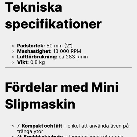
Tekniska
specifikationer
Padstorlek:
50 mm (2″)
Maxhastighet:
18 000 RPM
Luftförbrukning:
ca 283 l/min
Vikt:
0,8 kg
Fördelar med Mini
Slipmaskin
⚡
Kompakt och lätt
– enkel att använda även på
trånga ytor
🛠
Snabbt skivbyte
– fungerar med roloc och