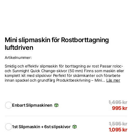
Mini slipmaskin för Rostborttagning
luftdriven
Artikelnummer:
Smidig och effektiv slipmaskin för borttagning av rost Passar roloc-
och Sunmight Quick Change-skivor (50 mm) Finns som maskin eller
komplett kit med slipskivor Perfekt för skärmkanter och förarbete
innan spackel och grundfärg Produktbeskrivning – Mini...
Läs mer
1,495
kr
Enbart Slipmaskinen
995
kr
1,595
kr
1st Slipmaskin + 6st slipskivor
1,095
kr