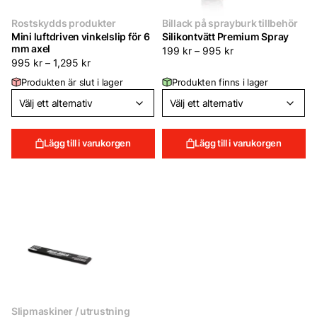
Rostskydds produkter
Billack på sprayburk tillbehör
Mini luftdriven vinkelslip för 6
Silikontvätt Premium Spray
mm axel
199
kr
–
995
kr
995
kr
–
1,295
kr
Produkten är slut i lager
Produkten finns i lager
Lägg till i varukorgen
Lägg till i varukorgen
Slipmaskiner / utrustning