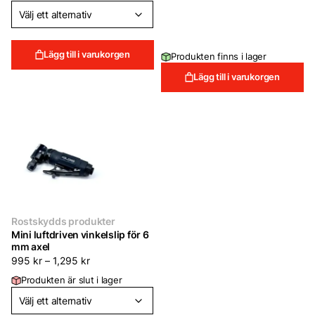
var:
är:
149 kr.
99 kr.
Lägg till i varukorgen
Produkten finns i lager
Lägg till i varukorgen
Rostskydds produkter
Mini luftdriven vinkelslip för 6
mm axel
995
kr
–
1,295
kr
Produkten är slut i lager