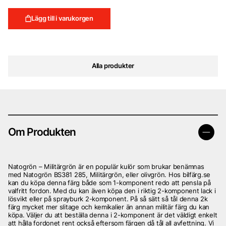
Lägg till i varukorgen
Alla produkter
Om Produkten
Natogrön – Militärgrön är en populär kulör som brukar benämnas
med Natogrön BS381 285, Militärgrön, eller olivgrön. Hos bilfärg.se
kan du köpa denna färg både som 1-komponent redo att pensla på
valfritt fordon. Med du kan även köpa den i riktig 2-komponent lack i
lösvikt eller på sprayburk 2-komponent. På så sätt så tål denna 2k
färg mycket mer slitage och kemikalier än annan militär färg du kan
köpa. Väljer du att beställa denna i 2-komponent är det väldigt enkelt
att hålla fordonet rent också eftersom färgen då tål all avfettning. Vi