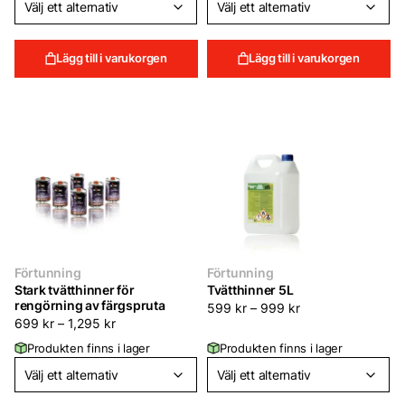
Lägg till i varukorgen
Lägg till i varukorgen
Förtunning
Förtunning
Stark tvätthinner för
Tvätthinner 5L
rengörning av färgspruta
599
kr
–
999
kr
699
kr
–
1,295
kr
Produkten finns i lager
Produkten finns i lager