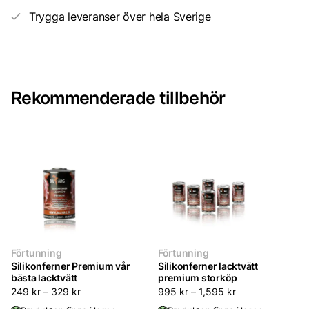
Färg
(matt)
Trygga leveranser över hela Sverige
mängd
Rekommenderade tillbehör
Förtunning
Förtunning
Silikonferner Premium vår
Silikonferner lacktvätt
bästa lacktvätt
premium storköp
249
kr
–
329
kr
995
kr
–
1,595
kr