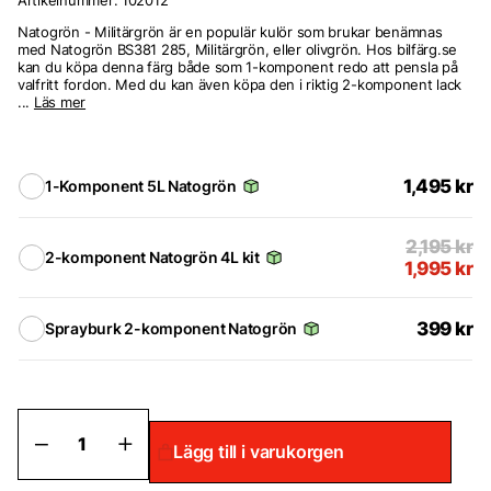
Artikelnummer:
102012
Natogrön - Militärgrön är en populär kulör som brukar benämnas
med Natogrön BS381 285, Militärgrön, eller olivgrön. Hos bilfärg.se
kan du köpa denna färg både som 1-komponent redo att pensla på
valfritt fordon. Med du kan även köpa den i riktig 2-komponent lack
...
Läs mer
1,495
kr
1-Komponent 5L Natogrön
2,195
kr
2-komponent Natogrön 4L kit
1,995
kr
399
kr
Sprayburk 2-komponent Natogrön
Natogrön
Lägg till i varukorgen
-
Militärgrön