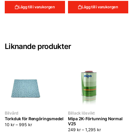
Lägg till i varukorgen
Lägg till i varukorgen
Liknande produkter
Bilvård
Billack lösvikt
Torkduk för Rengöringsmedel
Mipa 2K-Förtunning Normal
V25
10
kr
–
995
kr
249
kr
–
1,295
kr