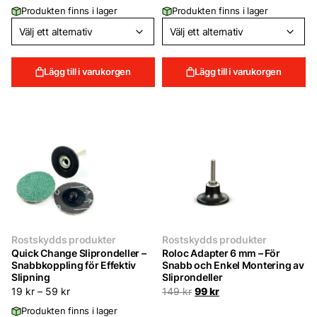
Produkten finns i lager
Produkten finns i lager
Lägg till i varukorgen
Lägg till i varukorgen
Rostskydds produkter
Rostskydds produkter
Quick Change Sliprondeller –
Roloc Adapter 6 mm – För
Snabbkoppling för Effektiv
Snabb och Enkel Montering av
Slipning
Sliprondeller
Det
Det
19
kr
–
59
kr
149
kr
99
kr
ursprungliga
nuvarande
Produkten finns i lager
priset
priset