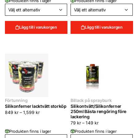
Produkten finns i lager
Produkten finns i lager
Lägg till i varukorgen
Lägg till i varukorgen
Förtunning
Billack på sprayburk
Silikonferner lacktvätt storköp
Silikontvätt/Silikonferner
250ml Bästa rengöring före
849
kr
–
1,599
kr
lackering
79
kr
–
149
kr
Produkten finns i lager
Produkten finns i lager