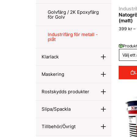
Industri
Golvfärg / 2K Epoxyfärg
Natogrö
för Golv
(matt)
399
kr
–
Industrifärg för metall -
plåt
Produkt
Klarlack
L
Maskering
Rostskydds produkter
Slipa/Spackla
Tillbehör/Övrigt