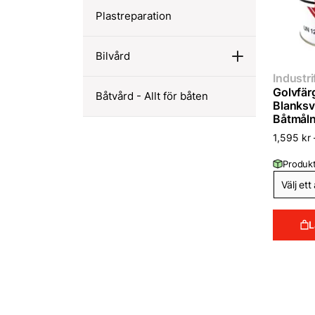
Plastreparation
Bilvård
Industri
Golvfär
Båtvård - Allt för båten
Blanksv
Båtmåln
1,595
kr
Produkt
L