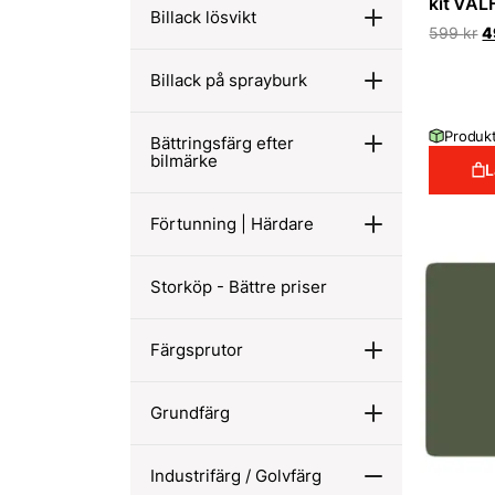
kit VAL
Billack lösvikt
D
599
kr
4
u
pr
Billack på sprayburk
va
5
Produkt
Bättringsfärg efter
bilmärke
L
Förtunning | Härdare
Storköp - Bättre priser
Färgsprutor
Grundfärg
Industrifärg / Golvfärg