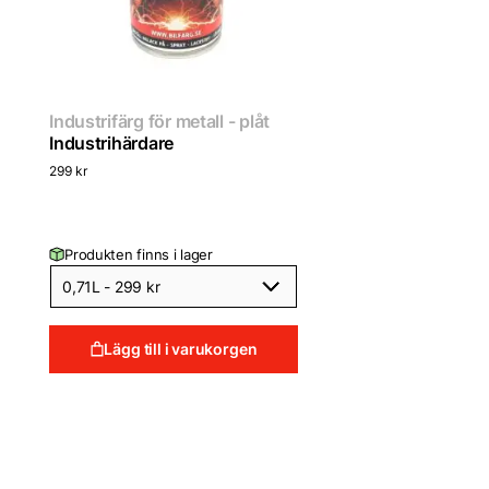
Industrifärg för metall - plåt
Industrihärdare
299
kr
Produkten finns i lager
Lägg till i varukorgen