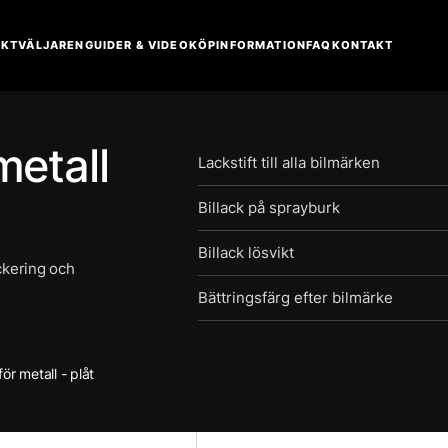
KTVÄLJAREN
GUIDER & VIDEO
KÖPINFORMATION
FAQ
KONTAKT
metall
Lackstift till alla bilmärken
Billack på sprayburk
Billack lösvikt
ackering och
Bättringsfärg efter bilmärke
för metall - plåt