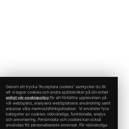
Genom att trycka ”Acceptera cookies” samtycker du till
att vi lagrar cookies och andra spårtekniker på din enhet
enligt vår cookiepolicy
för att förbättra upplevelsen på
vår webbplats, analysera webbplatsens användning samt
anpassa våra marknadsföringsinsatser.
Vi använder fyra
kategorier av cookies: nödvändiga, funktionella, analys
och annonsering. Persondata och cookies kan också
användas för personaliserade annonser. För nödvändiga