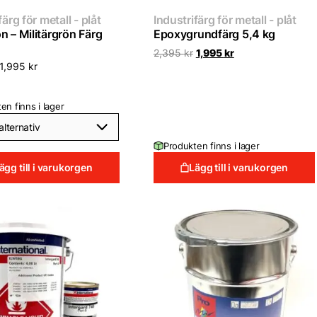
färg för metall - plåt
Industrifärg för metall - plåt
n – Militärgrön Färg
Epoxygrundfärg 5,4 kg
Det
Det
2,395
kr
1,995
kr
ursprungliga
nuvarande
1,995
kr
priset
priset
var:
är:
2,395 kr.
1,995 kr.
en finns i lager
Produkten finns i lager
ägg till i varukorgen
Lägg till i varukorgen