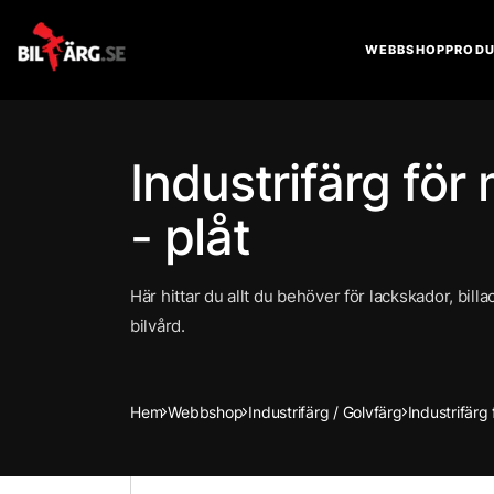
WEBBSHOP
PRODU
Industrifärg för 
- plåt
Här hittar du allt du behöver för lackskador, bill
bilvård.
Hem
Webbshop
Industrifärg / Golvfärg
Industrifärg 