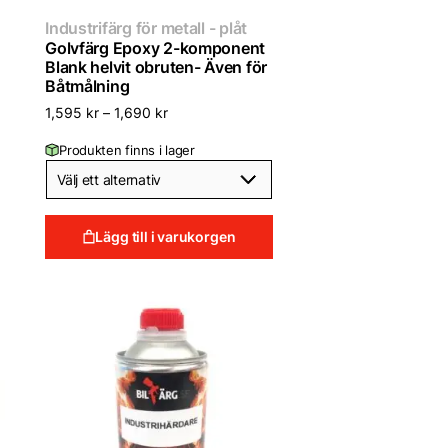
Industrifärg för metall - plåt
Golvfärg Epoxy 2-komponent
Blank helvit obruten- Även för
Båtmålning
1,595
kr
–
1,690
kr
Produkten finns i lager
Lägg till i varukorgen