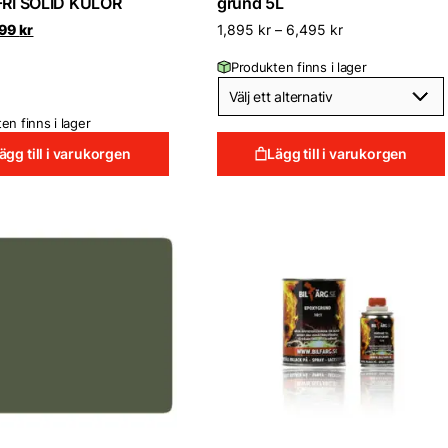
FRI SOLID KULÖR
grund 5L
et
Det
99
kr
1,895
kr
–
6,495
kr
rsprungliga
nuvarande
iset
priset
Produkten finns i lager
r:
är:
99 kr.
499 kr.
en finns i lager
ägg till i varukorgen
Lägg till i varukorgen