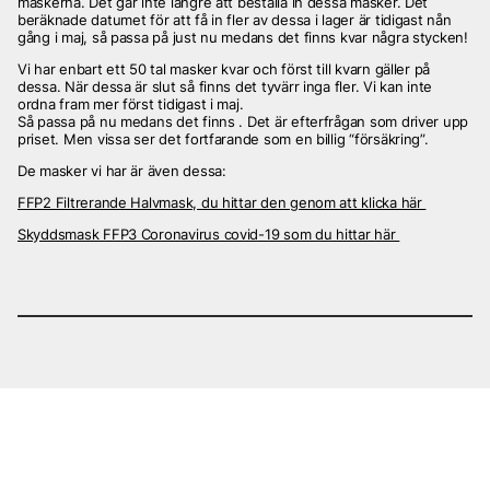
maskerna. Det går inte längre att beställa in dessa masker. Det
beräknade datumet för att få in fler av dessa i lager är tidigast nån
gång i maj, så passa på just nu medans det finns kvar några stycken!
Vi har enbart ett 50 tal masker kvar och först till kvarn gäller på
dessa. När dessa är slut så finns det tyvärr inga fler. Vi kan inte
ordna fram mer först tidigast i maj.
Så passa på nu medans det finns . Det är efterfrågan som driver upp
priset. Men vissa ser det fortfarande som en billig “försäkring”.
De masker vi har är även dessa:
FFP2 Filtrerande Halvmask, du hittar den genom att klicka här
Skyddsmask FFP3 Coronavirus covid-19 som du hittar här