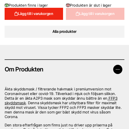
Produkten finns i lager
Produkten är slut i lager
Lägg till i varukorgen
Lägg till i varukorgen
Alla produkter
Om Produkten
Äkta skyddsmask / filtrerande halvmask i premiumversion mot
Coronaviruset eller covid-19. Tillverkad i mjuk och följsam silikon.
Detta är en äkta A2P3 mask som skyddar ännu bättre än en
FFP3
skyddsmask
. Denna skyddsmask har utbytbara filter för maximalt
skydd mot viruset. Vissa tycker FFP2 och FFP3 masker skyddar lite.
men denna mask är den som ger bäst skydd mot virus såsom
Corona.
Den stora efterfrågan som finns just nu driver upp priserna på