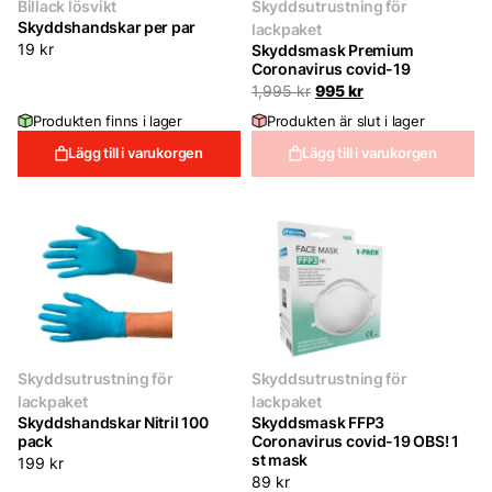
Billack lösvikt
Skyddsutrustning för
Skyddshandskar per par
lackpaket
19
kr
Skyddsmask Premium
Coronavirus covid-19
Det
Det
1,995
kr
995
kr
ursprungliga
nuvarande
Produkten finns i lager
Produkten är slut i lager
priset
priset
var:
är:
Lägg till i varukorgen
Lägg till i varukorgen
1,995 kr.
995 kr.
Skyddsutrustning för
Skyddsutrustning för
lackpaket
lackpaket
Skyddshandskar Nitril 100
Skyddsmask FFP3
pack
Coronavirus covid-19 OBS! 1
st mask
199
kr
89
kr