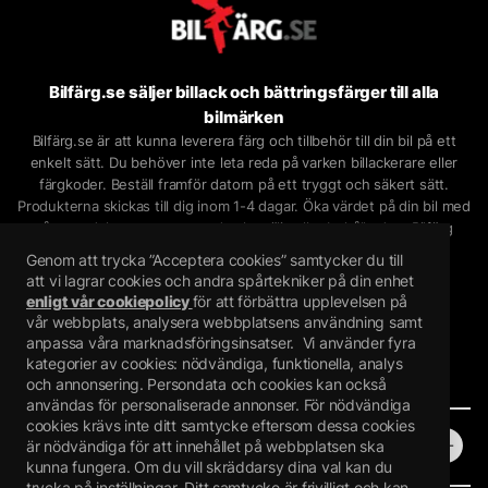
Bilfärg.se säljer billack och bättringsfärger till alla
bilmärken
Bilfärg.se är att kunna leverera färg och tillbehör till din bil på ett
enkelt sätt. Du behöver inte leta reda på varken billackerare eller
färgkoder. Beställ framför datorn på ett tryggt och säkert sätt.
Produkterna skickas till dig inom 1-4 dagar. Öka värdet på din bil med
våra produkter oavsett om du ska sälja eller behålla den.
Bilfärg
säljer
billack på sprayburk
,
billack på lösvikt
,
lackstift
och
Genom att trycka ”Acceptera cookies” samtycker du till
bättringsfärg
på nätet.
att vi lagrar cookies och andra spårtekniker på din enhet
Bilfärgsspecialisten i Piteå AB
enligt vår cookiepolicy
för att förbättra upplevelsen på
Mejselvägen 24, 943 36 Öjebyn
vår webbplats, analysera webbplatsens användning samt
anpassa våra marknadsföringsinsatser.
Vi använder fyra
Orgnr: 559272-7407
kategorier av cookies: nödvändiga, funktionella, analys
och annonsering. Persondata och cookies kan också
användas för personaliserade annonser. För nödvändiga
cookies krävs inte ditt samtycke eftersom dessa cookies
Butik
är nödvändiga för att innehållet på webbplatsen ska
kunna fungera. Om du vill skräddarsy dina val kan du
trycka på inställningar. Ditt samtycke är frivilligt och kan