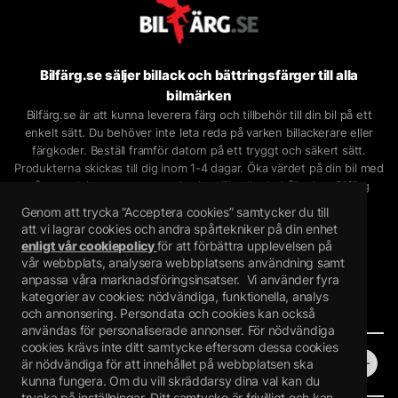
Bilfärg.se säljer billack och bättringsfärger till alla
bilmärken
Bilfärg.se är att kunna leverera färg och tillbehör till din bil på ett
enkelt sätt. Du behöver inte leta reda på varken billackerare eller
färgkoder. Beställ framför datorn på ett tryggt och säkert sätt.
Produkterna skickas till dig inom 1-4 dagar. Öka värdet på din bil med
våra produkter oavsett om du ska sälja eller behålla den.
Bilfärg
säljer
billack på sprayburk
,
billack på lösvikt
,
lackstift
och
Genom att trycka ”Acceptera cookies” samtycker du till
bättringsfärg
på nätet.
att vi lagrar cookies och andra spårtekniker på din enhet
Bilfärgsspecialisten i Piteå AB
enligt vår cookiepolicy
för att förbättra upplevelsen på
Mejselvägen 24, 943 36 Öjebyn
vår webbplats, analysera webbplatsens användning samt
anpassa våra marknadsföringsinsatser.
Vi använder fyra
Orgnr: 559272-7407
kategorier av cookies: nödvändiga, funktionella, analys
och annonsering. Persondata och cookies kan också
användas för personaliserade annonser. För nödvändiga
cookies krävs inte ditt samtycke eftersom dessa cookies
Butik
är nödvändiga för att innehållet på webbplatsen ska
kunna fungera. Om du vill skräddarsy dina val kan du
trycka på inställningar. Ditt samtycke är frivilligt och kan