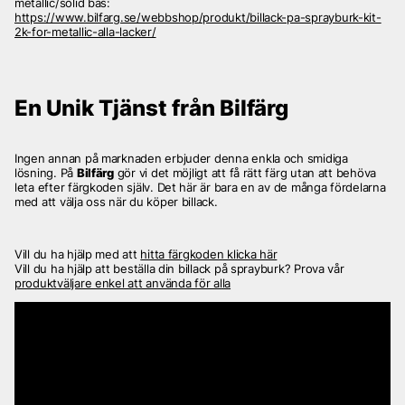
metallic/solid bas:
https://www.bilfarg.se/webbshop/produkt/billack-pa-sprayburk-kit-
2k-for-metallic-alla-lacker/
En Unik Tjänst från Bilfärg
Ingen annan på marknaden erbjuder denna enkla och smidiga
lösning. På
Bilfärg
gör vi det möjligt att få rätt färg utan att behöva
leta efter färgkoden själv. Det här är bara en av de många fördelarna
med att välja oss när du köper billack.
Vill du ha hjälp med att
hitta färgkoden klicka här
Vill du ha hjälp att beställa din billack på sprayburk? Prova vår
produktväljare enkel att använda för alla