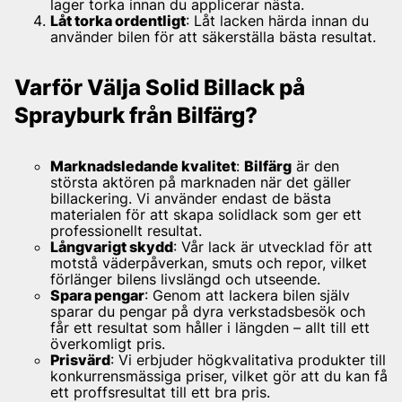
lager torka innan du applicerar nästa.
Låt torka ordentligt
: Låt lacken härda innan du
använder bilen för att säkerställa bästa resultat.
Varför Välja Solid Billack på
Sprayburk från Bilfärg?
Marknadsledande kvalitet
:
Bilfärg
är den
största aktören på marknaden när det gäller
billackering. Vi använder endast de bästa
materialen för att skapa solidlack som ger ett
professionellt resultat.
Långvarigt skydd
: Vår lack är utvecklad för att
motstå väderpåverkan, smuts och repor, vilket
förlänger bilens livslängd och utseende.
Spara pengar
: Genom att lackera bilen själv
sparar du pengar på dyra verkstadsbesök och
får ett resultat som håller i längden – allt till ett
överkomligt pris.
Prisvärd
: Vi erbjuder högkvalitativa produkter till
konkurrensmässiga priser, vilket gör att du kan få
ett proffsresultat till ett bra pris.