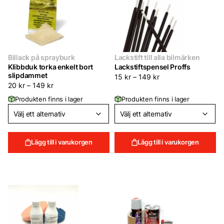
Billack på sprayburk
Lackstift till alla bilmärken
Klibbduk torka enkelt bort
Lackstiftspensel Proffs
slipdammet
15
kr
–
149
kr
20
kr
–
149
kr
Produkten finns i lager
Produkten finns i lager
Lägg till i varukorgen
Lägg till i varukorgen