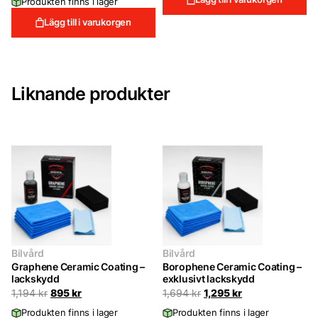
Produkten finns i lager
Lägg till i varukorgen
Liknande produkter
Bilvård
Bilvård
Graphene Ceramic Coating –
Borophene Ceramic Coating –
lackskydd
exklusivt lackskydd
Det
Det
Det
Det
1,194
kr
895
kr
1,694
kr
1,295
kr
ursprungliga
nuvarande
ursprungliga
nuvarande
Produkten finns i lager
Produkten finns i lager
priset
priset
priset
priset