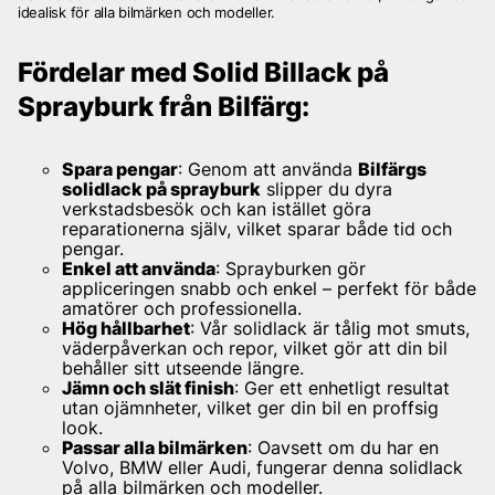
idealisk för alla bilmärken och modeller.
Fördelar med Solid Billack på
Sprayburk från Bilfärg:
Spara pengar
: Genom att använda
Bilfärgs
solidlack på sprayburk
slipper du dyra
verkstadsbesök och kan istället göra
reparationerna själv, vilket sparar både tid och
pengar.
Enkel att använda
: Sprayburken gör
appliceringen snabb och enkel – perfekt för både
amatörer och professionella.
Hög hållbarhet
: Vår solidlack är tålig mot smuts,
väderpåverkan och repor, vilket gör att din bil
behåller sitt utseende längre.
Jämn och slät finish
: Ger ett enhetligt resultat
utan ojämnheter, vilket ger din bil en proffsig
look.
Passar alla bilmärken
: Oavsett om du har en
Volvo, BMW eller Audi, fungerar denna solidlack
på alla bilmärken och modeller.