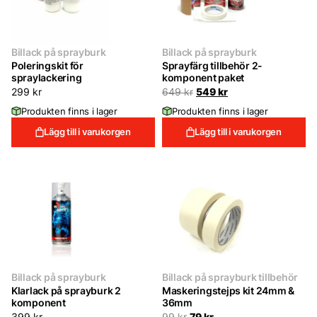
Billack på sprayburk
Billack på sprayburk
Poleringskit för
Sprayfärg tillbehör 2-
spraylackering
komponent paket
Det
Det
299
kr
649
kr
549
kr
ursprungliga
nuvarande
Produkten finns i lager
Produkten finns i lager
priset
priset
var:
är:
Lägg till i varukorgen
Lägg till i varukorgen
649 kr.
549 kr.
Billack på sprayburk
Billack på sprayburk tillbehör
Klarlack på sprayburk 2
Maskeringstejps kit 24mm &
komponent
36mm
Det
Det
399
kr
99
kr
79
kr