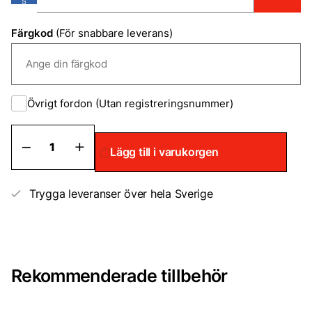
Färgkod
(För snabbare leverans)
Övrigt fordon (Utan registreringsnummer)
Billack
Lägg till i varukorgen
på
sprayburk
Solid
2
Trygga leveranser över hela Sverige
komponent
mängd
Rekommenderade tillbehör