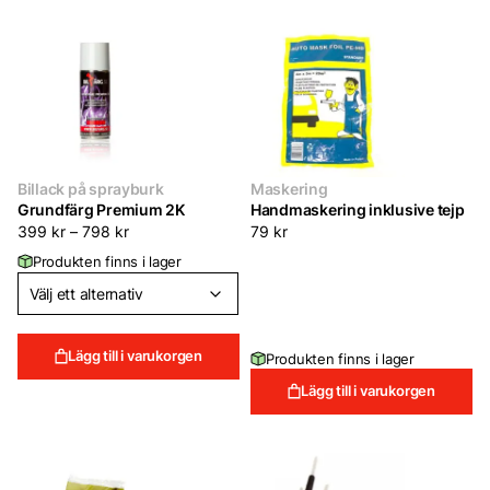
Billack på sprayburk
Maskering
Grundfärg Premium 2K
Handmaskering inklusive tejp
399
kr
–
798
kr
79
kr
Produkten finns i lager
Lägg till i varukorgen
Produkten finns i lager
Lägg till i varukorgen