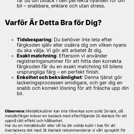
får du din billack i den perfekta nyansen för din
bil – snabbare, enklare och utan stress.
Varför Är Detta Bra för Dig?
Tidsbesparing
: Du behöver inte leta efter
färgkoden själv eller osäkra dig om vilken nyans
du ska välja. Vi gör allt arbetet åt dig.
Exakt matchning
: Eftersom vi använder
registreringsnummer för att hitta den korrekta
färgkoden får du en exakt matchning till bilens
ursprungliga färg – en perfekt finish.
Enkelhet och bekvämlighet
: Denna tjänst gör
lackeringsprocessen smidigare, och ger dig en
snabb och korrekt lösning för att fräscha upp din
bil.
Observera:
Metallickulörer kan inte tillverkas som solid 2k-lack, då
metallicfärger kräver en baslack med efterföljande 2k klarlack för att
uppnå rätt effekt och hållbarhet.
Har du en metallickulör eller vill ha din solida kulör i bas för att
överlackera det med 2k klarlack rekommenderar vi vårt spraykitt för