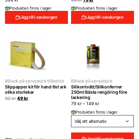
ursprungliga
nuvarande
Produkten finns i lager
Produkten finns i lager
priset
priset
var:
är:
Lägg till i varukorgen
Lägg till i varukorgen
99 kr.
79 kr.
Billack på sprayburk tillbehör
Billack på sprayburk
Slippapper kit för hand 6st ark
Silikontvätt/Silikonferner
olika storlekar
250ml Bästa rengöring före
lackering
Det
Det
90
kr
49
kr
ursprungliga
nuvarande
79
kr
–
149
kr
priset
priset
Produkten finns i lager
var:
är:
90 kr.
49 kr.
Lägg till i varukorgen