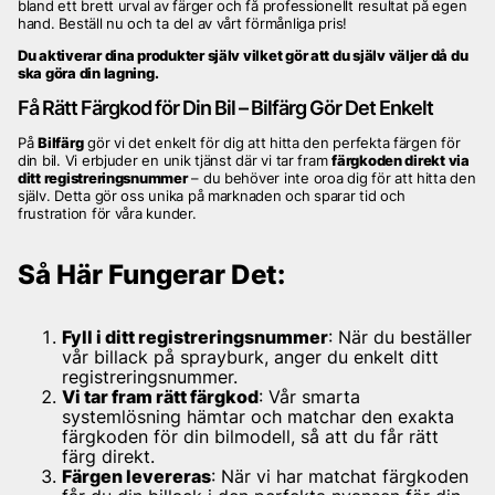
bland ett brett urval av färger och få professionellt resultat på egen
hand. Beställ nu och ta del av vårt förmånliga pris!
Du aktiverar dina produkter själv vilket gör att du själv
väljer då du
ska göra din lagning.
Få Rätt Färgkod för Din Bil – Bilfärg Gör Det Enkelt
På
Bilfärg
gör vi det enkelt för dig att hitta den perfekta färgen för
din bil. Vi erbjuder en unik tjänst där vi tar fram
färgkoden direkt via
ditt registreringsnummer
– du behöver inte oroa dig för att hitta den
själv. Detta gör oss unika på marknaden och sparar tid och
frustration för våra kunder.
Så Här Fungerar Det:
Fyll i ditt registreringsnummer
: När du beställer
vår billack på sprayburk, anger du enkelt ditt
registreringsnummer.
Vi tar fram rätt färgkod
: Vår smarta
systemlösning hämtar och matchar den exakta
färgkoden för din bilmodell, så att du får rätt
färg direkt.
Färgen levereras
: När vi har matchat färgkoden