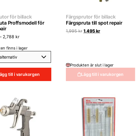
tor för billack
Färgsprutor för billack
uta Proffsmodell för
Färgspruta till spot repair
air
Det
Det
1,995
kr
1,495
kr
ursprungliga
nuvarande
–
2,788
kr
priset
priset
var:
är:
en finns i lager
1,995 kr.
1,495 kr.
Produkten är slut i lager
ägg till i varukorgen
Lägg till i varukorgen