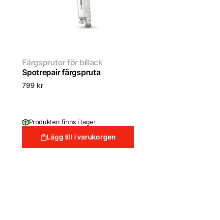
Färgsprutor för billack
Spotrepair färgspruta
799
kr
Produkten finns i lager
Lägg till i varukorgen