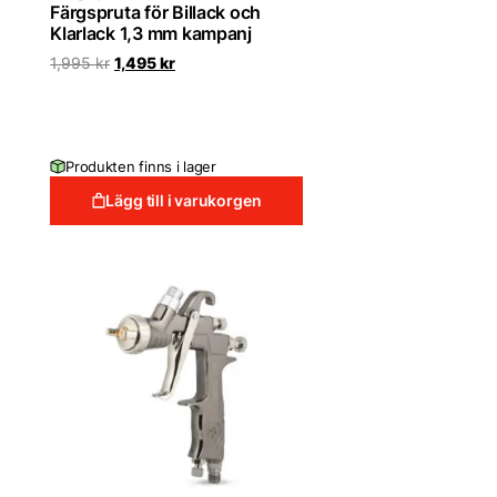
Färgspruta för Billack och
Klarlack 1,3 mm kampanj
Det
Det
1,995
kr
1,495
kr
ursprungliga
nuvarande
priset
priset
var:
är:
1,995 kr.
1,495 kr.
Produkten finns i lager
Lägg till i varukorgen