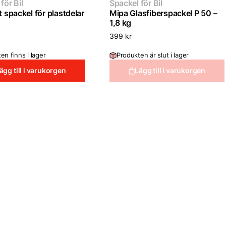
för Bil
Spackel för Bil
t spackel för plastdelar
Mipa Glasfiberspackel P 50 –
1,8 kg
399
kr
en finns i lager
Produkten är slut i lager
ägg till i varukorgen
Lägg till i varukorgen