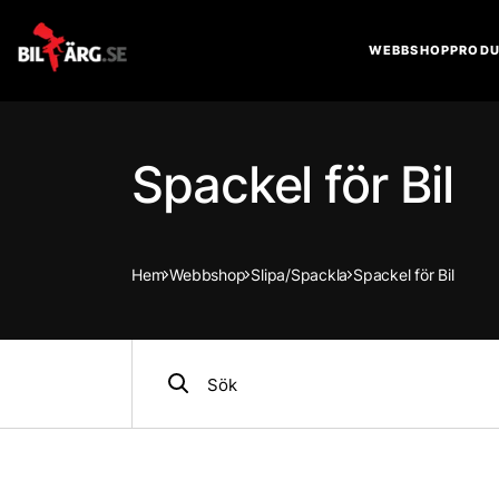
WEBBSHOP
PRODU
Spackel för Bil
Hem
Webbshop
Slipa/Spackla
Spackel för Bil