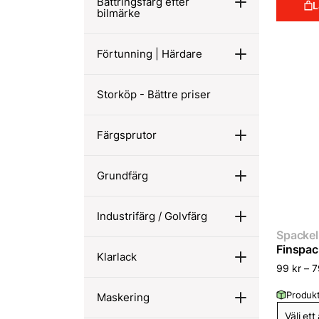
Bättringsfärg efter
L
bilmärke
Förtunning | Härdare
Storköp - Bättre priser
Färgsprutor
Grundfärg
Industrifärg / Golvfärg
Spackel 
Finspac
Klarlack
99
kr
–
Produkt
Maskering