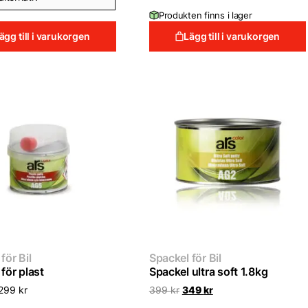
Produkten finns i lager
ägg till i varukorgen
Lägg till i varukorgen
för Bil
Spackel för Bil
för plast
Spackel ultra soft 1.8kg
Det
Det
299
kr
399
kr
349
kr
ursprungliga
nuvarande