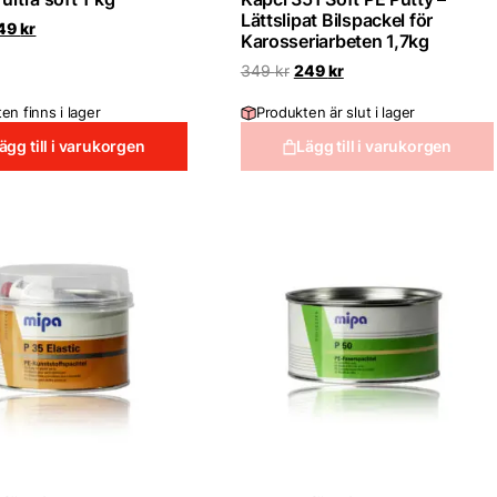
Lättslipat Bilspackel för
et
Det
49
kr
Karosseriarbeten 1,7kg
rsprungliga
nuvarande
iset
priset
Det
Det
349
kr
249
kr
r:
är:
ursprungliga
nuvarande
9 kr.
249 kr.
priset
priset
en finns i lager
Produkten är slut i lager
var:
är:
349 kr.
249 kr.
ägg till i varukorgen
Lägg till i varukorgen