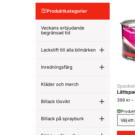
Produktkategorier
Veckans erbjudande
begränsad tid
Lackstift till alla bilmärken
Inredningsfärg
Kläder och merch
Spackel 
Lättspa
399
kr
–
Billack lösvikt
Produkt
Billack på sprayburk