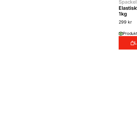
Spackel 
Elastisk
1kg
299
kr
Produkt
L