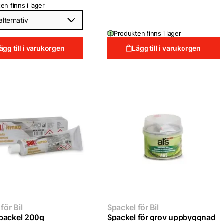
priset
priset
en finns i lager
var:
är:
399 kr.
349 kr.
Produkten finns i lager
ägg till i varukorgen
Lägg till i varukorgen
för Bil
Spackel för Bil
packel 200g
Spackel för grov uppbyggnad