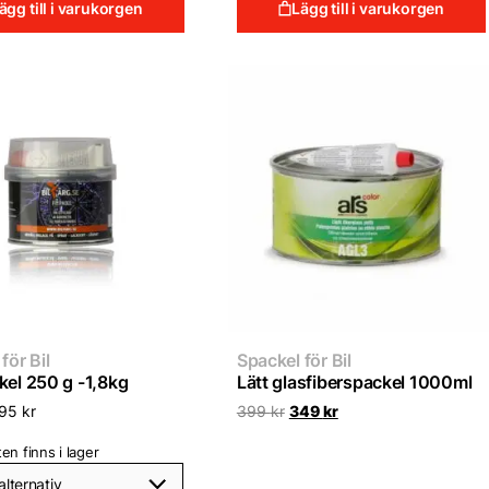
ägg till i varukorgen
Lägg till i varukorgen
för Bil
Spackel för Bil
kel 250 g -1,8kg
Lätt glasfiberspackel 1000ml
Det
Det
795
kr
399
kr
349
kr
ursprungliga
nuvarande
priset
priset
en finns i lager
var:
är:
399 kr.
349 kr.