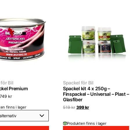
för Bil
Spackel för Bil
ckel Premium
Spackel kit 4 x 250g –
Finspackel – Universal – Plast –
749
kr
Glasfiber
en finns i lager
Det
Det
519
kr
399
kr
ursprungliga
nuvarande
priset
priset
var:
är:
Produkten finns i lager
519 kr.
399 kr.