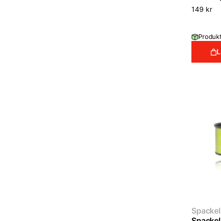
149
kr
Produkt
L
Spackel 
Spackel 