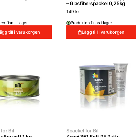
– Glasfiberspackel 0,25kg
149
kr
en finns i lager
Produkten finns i lager
ägg till i varukorgen
Lägg till i varukorgen
för Bil
Spackel för Bil
ultra soft 1 kg
Kapci 351 Soft PE Putty –