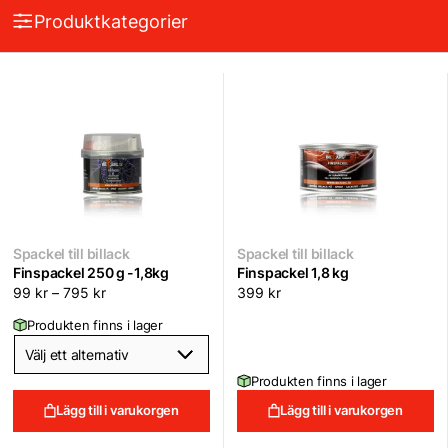
Produktkategorier
Spackel till billack
Spackel till billack
Finspackel 250 g -1,8kg
Finspackel 1,8 kg
99
kr
–
795
kr
399
kr
Produkten finns i lager
Produkten finns i lager
Lägg till i varukorgen
Lägg till i varukorgen