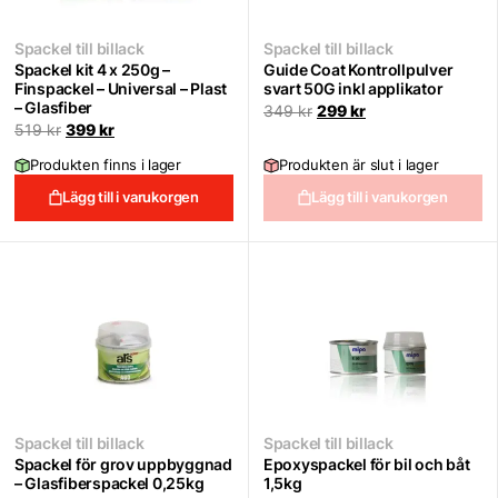
Spackel till billack
Spackel till billack
Spackel kit 4 x 250g –
Guide Coat Kontrollpulver
Finspackel – Universal – Plast
svart 50G inkl applikator
– Glasfiber
Det
Det
349
kr
299
kr
ursprungliga
nuvarande
Det
Det
519
kr
399
kr
priset
priset
ursprungliga
nuvarande
var:
är:
priset
priset
Produkten finns i lager
Produkten är slut i lager
349 kr.
299 kr.
var:
är:
519 kr.
399 kr.
Lägg till i varukorgen
Lägg till i varukorgen
Spackel till billack
Spackel till billack
Spackel för grov uppbyggnad
Epoxyspackel för bil och båt
– Glasfiberspackel 0,25kg
1,5kg