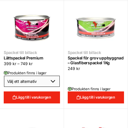
Spackel till billack
Spackel till billack
Lättspackel Premium
Spackel för grov uppbyggnad
– Glasfiberspackel 1Kg
399
kr
–
749
kr
249
kr
Produkten finns i lager
Produkten finns i lager
Lägg till i varukorgen
Lägg till i varukorgen