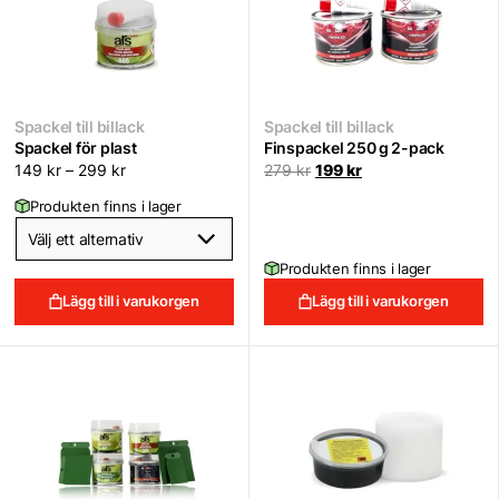
Spackel till billack
Spackel till billack
Spackel för plast
Finspackel 250 g 2-pack
Det
Det
149
kr
–
299
kr
279
kr
199
kr
ursprungliga
nuvarande
priset
priset
Produkten finns i lager
var:
är:
279 kr.
199 kr.
Produkten finns i lager
Lägg till i varukorgen
Lägg till i varukorgen