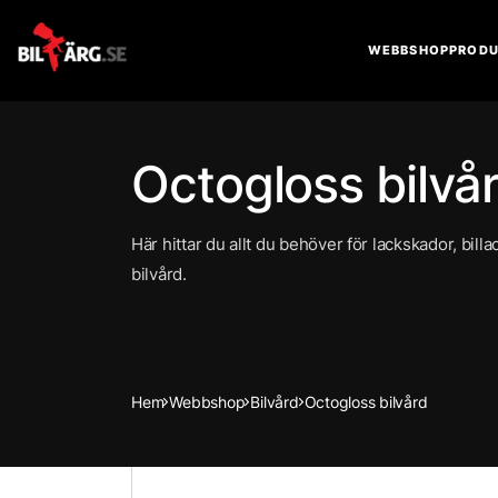
WEBBSHOP
PRODU
Octogloss bilvå
Här hittar du allt du behöver för lackskador, bill
bilvård.
Hem
Webbshop
Bilvård
Octogloss bilvård