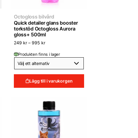
Octogloss bilvård
Quick detailer glans booster
torkstöd Octogloss Aurora
gloss+ 500ml
249
kr
–
995
kr
Produkten finns i lager
Lägg till i varukorgen