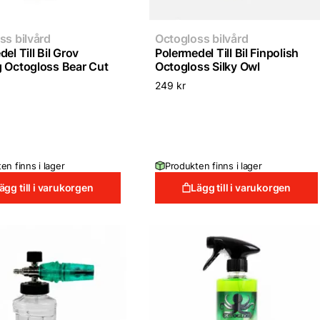
ss bilvård
Octogloss bilvård
el Till Bil Grov
Polermedel Till Bil Finpolish
 Octogloss Bear Cut
Octogloss Silky Owl
249
kr
en finns i lager
Produkten finns i lager
ägg till i varukorgen
Lägg till i varukorgen