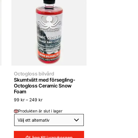
Octogloss bilvård
Skumtvätt med försegling-
Octogloss Ceramic Snow
Foam
99
kr
–
249
kr
Produkten är slut i lager
Lägg till i varukorgen