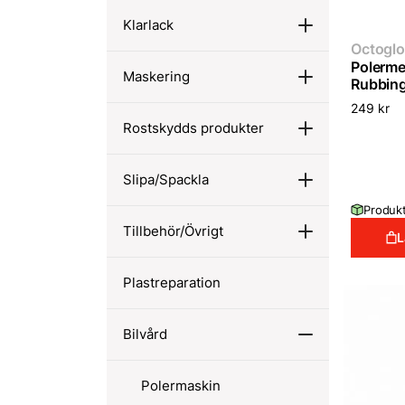
Klarlack
Octoglo
Polermed
Maskering
Rubbing
249
kr
Rostskydds produkter
Slipa/Spackla
Produkt
Tillbehör/Övrigt
L
Plastreparation
Bilvård
Polermaskin