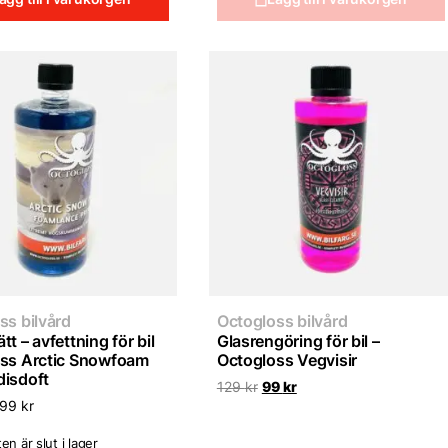
ss bilvård
Octogloss bilvård
t – avfettning för bil
Glasrengöring för bil –
ss Arctic Snowfoam
Octogloss Vegvisir
isdoft
Det
Det
129
kr
99
kr
ursprungliga
nuvarande
499
kr
priset
priset
var:
är:
en är slut i lager
129 kr.
99 kr.