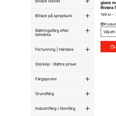
Billack lösvikt
glans m
Riviera
199
kr
–
Billack på sprayburk
Produkt
Bättringsfärg efter
bilmärke
L
Förtunning | Härdare
Storköp - Bättre priser
Färgsprutor
Grundfärg
Industrifärg / Golvfärg