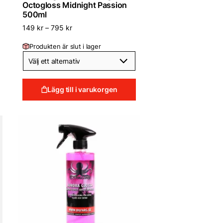
Octogloss Midnight Passion
500ml
149
kr
–
795
kr
Produkten är slut i lager
Lägg till i varukorgen