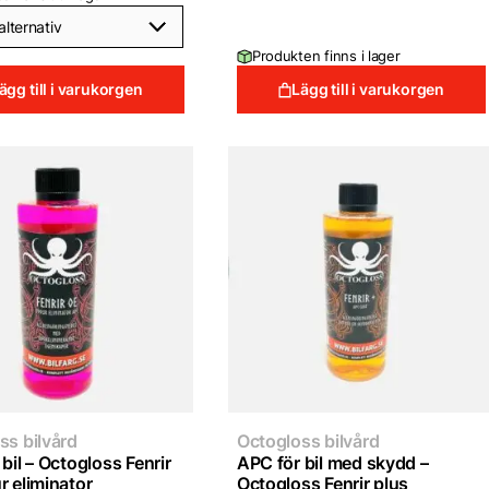
Produkten finns i lager
ägg till i varukorgen
Lägg till i varukorgen
ss bilvård
Octogloss bilvård
bil – Octogloss Fenrir
APC för bil med skydd –
r eliminator
Octogloss Fenrir plus