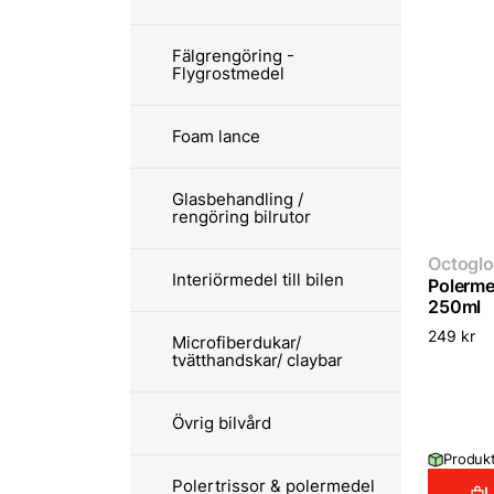
Fälgrengöring -
Flygrostmedel
Foam lance
Glasbehandling /
rengöring bilrutor
Octoglo
Interiörmedel till bilen
Polerme
250ml
249
kr
Microfiberdukar/
tvätthandskar/ claybar
Övrig bilvård
Produkt
Polertrissor & polermedel
L