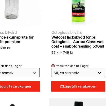
ss bilvård
Octogloss bilvård
nce skumspruta för
Wetcoat lackskydd för bil
tt premium
Octogloss – Aurora Gloss wet
coat – snabbförsegling 500ml
698
kr
59
kr
–
749
kr
en finns i lager
Produkten är slut i lager
ägg till i varukorgen
Lägg till i varukorgen