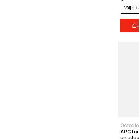
L
Octoglo
APC för 
oe odou