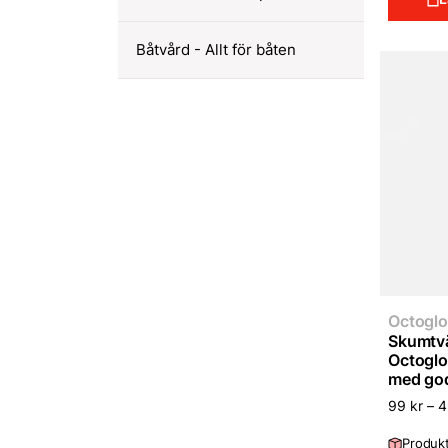
Båtvård - Allt för båten
Octoglo
Skumtvät
Octoglo
med god
99
kr
–
Produkt