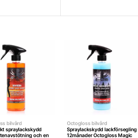
ss bilvård
Octogloss bilvård
kt spraylackskydd
Spraylackskydd lackförsegling
tenavstötning och en
12månader Octogloss Magic