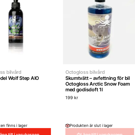
ss bilvård
Octogloss bilvård
del Wolf Step AIO
Skumtvätt – avfettning för bil
Octogloss Arctic Snow Foam
med godisdoft 1l
199
kr
en finns i lager
Produkten är slut i lager
ägg till i varukorgen
Lägg till i varukorgen