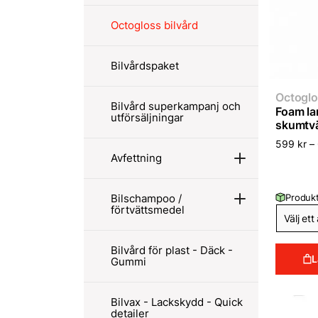
Octogloss bilvård
Bilvårdspaket
Octoglo
Bilvård superkampanj och
Foam la
utförsäljningar
skumtvä
599
kr
–
Avfettning
Produkt
Bilschampoo /
förtvättsmedel
Bilvård för plast - Däck -
L
Gummi
Bilvax - Lackskydd - Quick
detailer