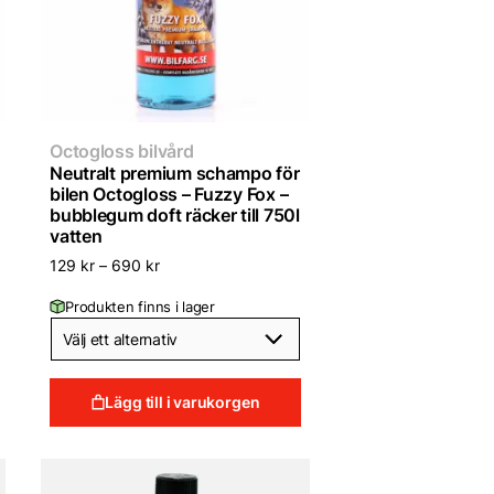
Octogloss bilvård
Neutralt premium schampo för
bilen Octogloss – Fuzzy Fox –
bubblegum doft räcker till 750l
vatten
129
kr
–
690
kr
Produkten finns i lager
Lägg till i varukorgen