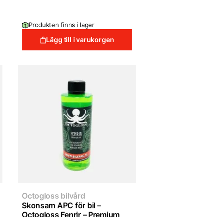
Produkten finns i lager
Lägg till i varukorgen
Octogloss bilvård
Skonsam APC för bil –
Octogloss Fenrir – Premium