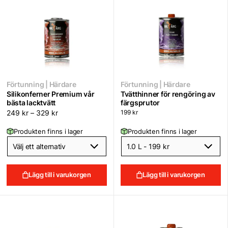
Förtunning | Härdare
Förtunning | Härdare
Silikonferner Premium vår
Tvätthinner för rengöring av
bästa lacktvätt
färgsprutor
249
kr
–
329
kr
199
kr
Produkten finns i lager
Produkten finns i lager
Lägg till i varukorgen
Lägg till i varukorgen