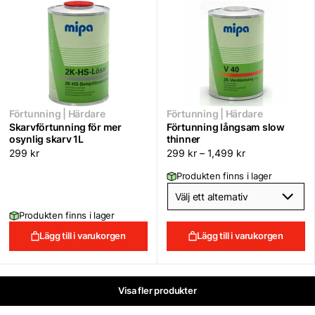
Förtunning | Härdare
Förtunning | Härdare
Skarvförtunning för mer
Förtunning långsam slow
osynlig skarv 1L
thinner
299
kr
299
kr
–
1,499
kr
Produkten finns i lager
Produkten finns i lager
Lägg till i varukorgen
Lägg till i varukorgen
Visa fler produkter