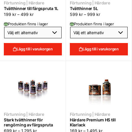
Förtunning | Härdare
Förtunning | Härdare
Tvätthinner till färgspruta 1L
Tvätthinner 5L
199
kr
–
499
kr
599
kr
–
999
kr
Produkten finns i lager
Produkten finns i lager
Lägg till i varukorgen
Lägg till i varukorgen
Förtunning | Härdare
Förtunning | Härdare
Stark tvätthinner för
Härdare Premium HS till
rengörning av färgspruta
Klarlack
699
kr
–
1,295
kr
169
kr
–
1,495
kr