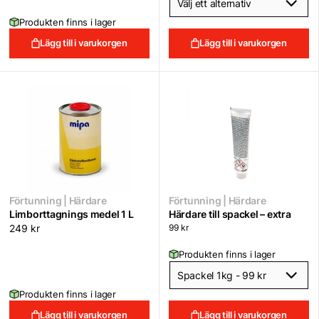
Produkten finns i lager
Lägg till i varukorgen
Lägg till i varukorgen
Förtunning | Härdare
Förtunning | Härdare
Limborttagnings medel 1 L
Härdare till spackel – extra
249
kr
99
kr
Produkten finns i lager
Produkten finns i lager
Lägg till i varukorgen
Lägg till i varukorgen