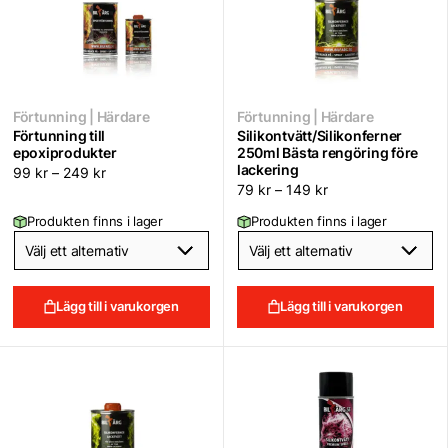
Förtunning | Härdare
Förtunning | Härdare
Förtunning till
Silikontvätt/Silikonferner
epoxiprodukter
250ml Bästa rengöring före
lackering
99
kr
–
249
kr
79
kr
–
149
kr
Produkten finns i lager
Produkten finns i lager
Lägg till i varukorgen
Lägg till i varukorgen