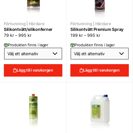
Förtunning | Härdare
Förtunning | Härdare
Silikontvätt/silikonferner
Silikontvätt Premium Spray
79
kr
–
995
kr
199
kr
–
995
kr
Produkten finns i lager
Produkten finns i lager
Lägg till i varukorgen
Lägg till i varukorgen