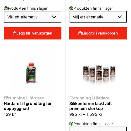
Produkten finns i lager
Produkten finns i lager
Lägg till i varukorgen
Lägg till i varukorgen
Förtunning | Härdare
Förtunning | Härdare
Härdare till grundfärg för
Silikonferner lacktvätt
uppbyggnad
premium storköp
129
kr
995
kr
–
1,595
kr
Produkten finns i lager