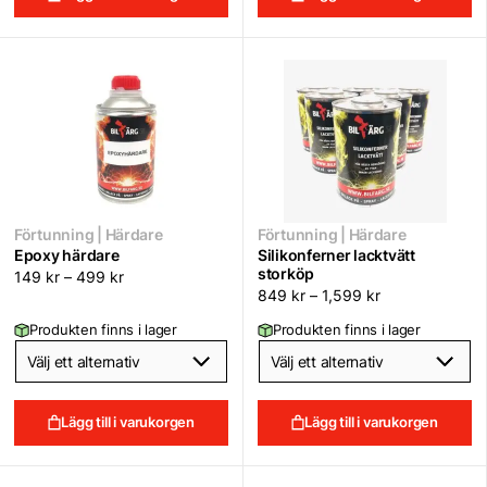
Förtunning | Härdare
Förtunning | Härdare
Epoxy härdare
Silikonferner lacktvätt
storköp
149
kr
–
499
kr
849
kr
–
1,599
kr
Produkten finns i lager
Produkten finns i lager
Lägg till i varukorgen
Lägg till i varukorgen