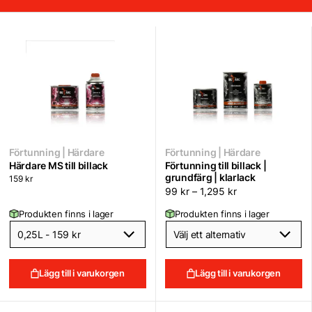
Förtunning | Härdare
Förtunning | Härdare
Härdare MS till billack
Förtunning till billack |
grundfärg | klarlack
159
kr
99
kr
–
1,295
kr
Produkten finns i lager
Produkten finns i lager
Lägg till i varukorgen
Lägg till i varukorgen